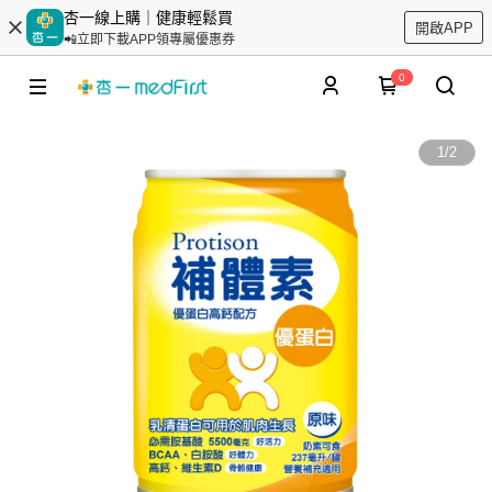
杏一線上購｜健康輕鬆買
開啟APP
📲立即下載APP領專屬優惠券
0
1
/
2