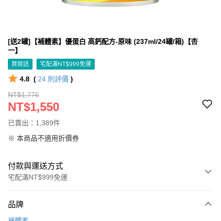
[送2罐]【補體素】優蛋白 高鈣配方-原味 (237ml/24罐/箱)【杏
一】
買就送
宅配滿NT$999免運
4.8
(
24
則評價
)
NT$1,776
NT$1,550
已賣出：1,389件
※ 本商品不適用折價券
付款與運送方式
宅配滿NT$999免運
付款方式
品牌
信用卡一次付款
補體素