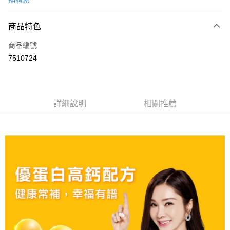
信用卡分期付款
3 期 0 利率 每期
NT$516
21家銀行
商品特色
6 期 0 利率 每期
NT$258
21家銀行
合作金庫商業銀行
第一商業銀行
商品編號
華南商業銀行
彰化商業銀行
合作金庫商業銀行
第一商業銀行
7510724
LINE Pay
上海商業儲蓄銀行
台北富邦商業銀行
華南商業銀行
彰化商業銀行
國泰世華商業銀行
兆豐國際商業銀行
Apple Pay
上海商業儲蓄銀行
台北富邦商業銀行
臺灣中小企業銀行
台中商業銀行
國泰世華商業銀行
兆豐國際商業銀行
匯豐（台灣）商業銀行
華泰商業銀行
街口支付
臺灣中小企業銀行
台中商業銀行
詳細說明
相關推薦
聯邦商業銀行
遠東國際商業銀行
匯豐（台灣）商業銀行
華泰商業銀行
悠遊付
元大商業銀行
永豐商業銀行
聯邦商業銀行
遠東國際商業銀行
玉山商業銀行
星展（台灣）商業銀行
元大商業銀行
永豐商業銀行
Google Pay
台新國際商業銀行
中國信託商業銀行
玉山商業銀行
星展（台灣）商業銀行
台灣樂天信用卡公司
台新國際商業銀行
中國信託商業銀行
全盈+PAY
台灣樂天信用卡公司
大哥付你分期
相關說明
【大哥付你分期使用說明】
AFTEE先享後付
1.本服務由台灣大哥大提供，台灣大哥大用戶可立即使用無須另外申請。
2.付款方式選擇「大哥付你分期」，訂單成立後會自動跳轉到大哥付的交易
相關說明
流程，驗證手機門號後，選擇欲分期的期數、繳款截止日，確認付款後即完
【關於「AFTEE先享後付」】