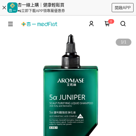
杏一線上購｜健康輕鬆買
開啟APP
📲立即下載APP領專屬優惠券
0
1
/
1