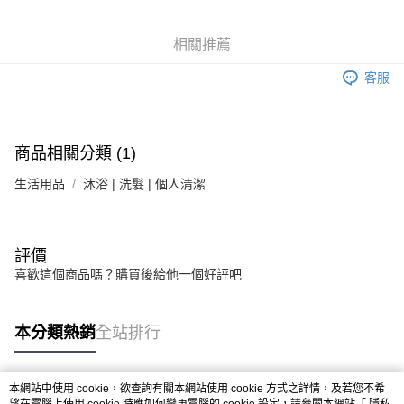
6 期 0 利率 每期
NT$58
21家銀行
合作金庫商業銀行
第一商業銀行
華南商業銀行
彰化商業銀行
合作金庫商業銀行
第一商業銀行
LINE Pay
相關推薦
上海商業儲蓄銀行
台北富邦商業銀行
華南商業銀行
彰化商業銀行
國泰世華商業銀行
兆豐國際商業銀行
Apple Pay
上海商業儲蓄銀行
台北富邦商業銀行
客服
臺灣中小企業銀行
台中商業銀行
國泰世華商業銀行
兆豐國際商業銀行
匯豐（台灣）商業銀行
華泰商業銀行
街口支付
臺灣中小企業銀行
台中商業銀行
聯邦商業銀行
遠東國際商業銀行
匯豐（台灣）商業銀行
華泰商業銀行
悠遊付
元大商業銀行
永豐商業銀行
商品相關分類 (1)
聯邦商業銀行
遠東國際商業銀行
玉山商業銀行
星展（台灣）商業銀行
元大商業銀行
永豐商業銀行
Google Pay
台新國際商業銀行
中國信託商業銀行
生活用品
沐浴 | 洗髮 | 個人清潔
玉山商業銀行
星展（台灣）商業銀行
台灣樂天信用卡公司
台新國際商業銀行
中國信託商業銀行
全盈+PAY
台灣樂天信用卡公司
大哥付你分期
評價
相關說明
喜歡這個商品嗎？購買後給他一個好評吧
【大哥付你分期使用說明】
AFTEE先享後付
1.本服務由台灣大哥大提供，台灣大哥大用戶可立即使用無須另外申請。
2.付款方式選擇「大哥付你分期」，訂單成立後會自動跳轉到大哥付的交易
相關說明
本分類熱銷
全站排行
流程，驗證手機門號後，選擇欲分期的期數、繳款截止日，確認付款後即完
【關於「AFTEE先享後付」】
成交易。
ATM付款
AFTEE先享後付是「在收到商品之後才付款」的支付方式。 讓您購物簡單
3.實際核准額度、可分期數及費用金額請依後續交易確認頁面所載為準。
便利好安心！
4.訂單成立30分鐘內，如未前往確認交易或遇審核未通過，訂單將自動取
本網站中使用 cookie，欲查詢有關本網站使用 cookie 方式之詳情，及若您不希
１．簡單：不需註冊會員、不需綁卡、不需儲值。
運送方式
消。如遇「轉專審核」未通過狀況，表示未達大哥付你分期系統評分，恕無
熱門標籤