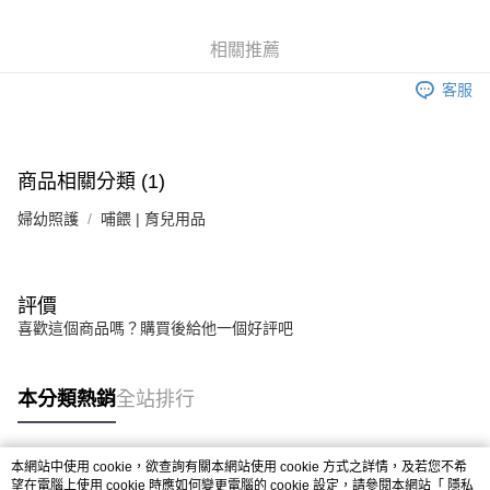
6 期 0 利率 每期
NT$33
21家銀行
合作金庫商業銀行
第一商業銀行
華南商業銀行
彰化商業銀行
合作金庫商業銀行
第一商業銀行
LINE Pay
相關推薦
上海商業儲蓄銀行
台北富邦商業銀行
華南商業銀行
彰化商業銀行
國泰世華商業銀行
兆豐國際商業銀行
Apple Pay
上海商業儲蓄銀行
台北富邦商業銀行
客服
臺灣中小企業銀行
台中商業銀行
國泰世華商業銀行
兆豐國際商業銀行
匯豐（台灣）商業銀行
華泰商業銀行
街口支付
臺灣中小企業銀行
台中商業銀行
聯邦商業銀行
遠東國際商業銀行
匯豐（台灣）商業銀行
華泰商業銀行
悠遊付
元大商業銀行
永豐商業銀行
商品相關分類 (1)
聯邦商業銀行
遠東國際商業銀行
玉山商業銀行
星展（台灣）商業銀行
元大商業銀行
永豐商業銀行
Google Pay
台新國際商業銀行
中國信託商業銀行
婦幼照護
哺餵 | 育兒用品
玉山商業銀行
星展（台灣）商業銀行
台灣樂天信用卡公司
台新國際商業銀行
中國信託商業銀行
全盈+PAY
台灣樂天信用卡公司
大哥付你分期
評價
相關說明
喜歡這個商品嗎？購買後給他一個好評吧
【大哥付你分期使用說明】
AFTEE先享後付
1.本服務由台灣大哥大提供，台灣大哥大用戶可立即使用無須另外申請。
2.付款方式選擇「大哥付你分期」，訂單成立後會自動跳轉到大哥付的交易
相關說明
本分類熱銷
全站排行
流程，驗證手機門號後，選擇欲分期的期數、繳款截止日，確認付款後即完
【關於「AFTEE先享後付」】
成交易。
ATM付款
AFTEE先享後付是「在收到商品之後才付款」的支付方式。 讓您購物簡單
3.實際核准額度、可分期數及費用金額請依後續交易確認頁面所載為準。
便利好安心！
4.訂單成立30分鐘內，如未前往確認交易或遇審核未通過，訂單將自動取
本網站中使用 cookie，欲查詢有關本網站使用 cookie 方式之詳情，及若您不希
１．簡單：不需註冊會員、不需綁卡、不需儲值。
運送方式
消。如遇「轉專審核」未通過狀況，表示未達大哥付你分期系統評分，恕無
熱門標籤
望在電腦上使用 cookie 時應如何變更電腦的 cookie 設定，請參閱本網站「
隱私
２．便利：只要手機號碼，簡訊認證，即可結帳。