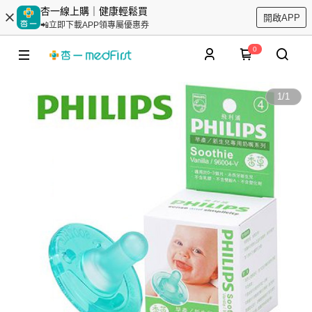
杏一線上購｜健康輕鬆買
開啟APP
📲立即下載APP領專屬優惠券
0
1
/
1