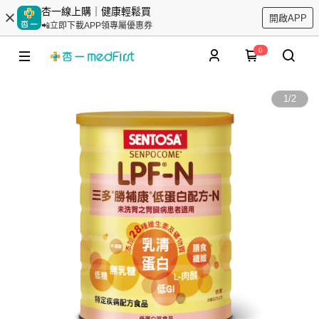
杏一線上購｜健康輕鬆買
開啟APP
📲立即下載APP領專屬優惠券
0
1
/
2