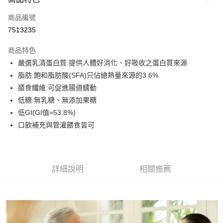
6 期 0 利率 每期
NT$110
21家銀行
合作金庫商業銀行
第一商業銀行
商品編號
華南商業銀行
彰化商業銀行
合作金庫商業銀行
第一商業銀行
7513235
LINE Pay
上海商業儲蓄銀行
台北富邦商業銀行
華南商業銀行
彰化商業銀行
國泰世華商業銀行
兆豐國際商業銀行
Apple Pay
上海商業儲蓄銀行
台北富邦商業銀行
商品特色
臺灣中小企業銀行
台中商業銀行
國泰世華商業銀行
兆豐國際商業銀行
嚴選乳清蛋白質:提供人體好消化、好吸收之蛋白質來源
匯豐（台灣）商業銀行
華泰商業銀行
街口支付
臺灣中小企業銀行
台中商業銀行
脂肪:飽和脂肪酸(SFA)只佔總熱量來源的3.6%
聯邦商業銀行
遠東國際商業銀行
匯豐（台灣）商業銀行
華泰商業銀行
悠遊付
元大商業銀行
永豐商業銀行
膳食纖維:可促進腸道蠕動
聯邦商業銀行
遠東國際商業銀行
玉山商業銀行
星展（台灣）商業銀行
低糖:無乳糖、無添加果糖
元大商業銀行
永豐商業銀行
Google Pay
台新國際商業銀行
中國信託商業銀行
玉山商業銀行
星展（台灣）商業銀行
低GI(GI值=53.8%)
台灣樂天信用卡公司
台新國際商業銀行
中國信託商業銀行
全盈+PAY
口飲補充與管灌餵食皆可
台灣樂天信用卡公司
大哥付你分期
相關說明
【大哥付你分期使用說明】
詳細說明
相關推薦
AFTEE先享後付
1.本服務由台灣大哥大提供，台灣大哥大用戶可立即使用無須另外申請。
2.付款方式選擇「大哥付你分期」，訂單成立後會自動跳轉到大哥付的交易
相關說明
流程，驗證手機門號後，選擇欲分期的期數、繳款截止日，確認付款後即完
【關於「AFTEE先享後付」】
成交易。
ATM付款
AFTEE先享後付是「在收到商品之後才付款」的支付方式。 讓您購物簡單
3.實際核准額度、可分期數及費用金額請依後續交易確認頁面所載為準。
便利好安心！
4.訂單成立30分鐘內，如未前往確認交易或遇審核未通過，訂單將自動取
１．簡單：不需註冊會員、不需綁卡、不需儲值。