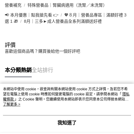
營養補充
特殊營養品｜腎臟病適用（洗腎／未洗腎）
📢 本月優惠｜點我搶先看 👉
💖８月｜營養品專區｜滿額好禮 3
選 1 🎁
8月｜三多►成人營養品全系列滿額送好禮
評價
喜歡這個商品嗎？購買後給他一個好評吧
本分類熱銷
全站排行
本網站中使用 cookie，欲查詢有關本網站使用 cookie 方式之詳情，及若您不希
熱門標籤
望在電腦上使用 cookie 時應如何變更電腦的 cookie 設定，請參閱本網站「
隱私
權條款
」之 Cookie 聲明。您繼續使用本網站即表示您同意本公司得按本網站使
用條款之 Cookie 聲明使用 cookie。
了解更多 >
我知道了