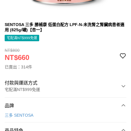
SENTOSA 三多 勝補康 低蛋白配方 LPF-N-未洗腎之腎臟病患者適
用 (825g/罐)【杏一】
宅配滿NT$999免運
NT$800
NT$660
已賣出：314件
付款與運送方式
宅配滿NT$999免運
付款方式
品牌
信用卡一次付款
三多 SENTOSA
信用卡分期付款
3 期 0 利率 每期
NT$220
21家銀行
商品特色