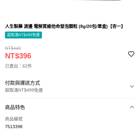
人生製藥 渡邊 電解質維他命發泡顆粒 (8g/20包/單盒)【杏一】
超取滿NT$499免運
NT$440
NT$396
已賣出：62件
付款與運送方式
超取滿NT$499免運
付款方式
商品特色
信用卡一次付款
商品編號
信用卡分期付款
7513398
3 期 0 利率 每期
NT$132
21家銀行