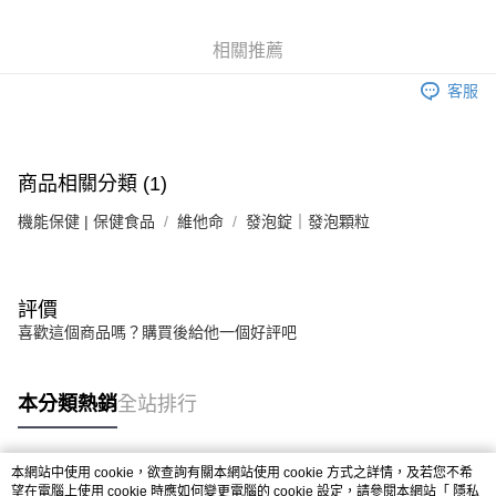
6 期 0 利率 每期
NT$66
21家銀行
合作金庫商業銀行
第一商業銀行
華南商業銀行
彰化商業銀行
合作金庫商業銀行
第一商業銀行
LINE Pay
相關推薦
上海商業儲蓄銀行
台北富邦商業銀行
華南商業銀行
彰化商業銀行
國泰世華商業銀行
兆豐國際商業銀行
Apple Pay
上海商業儲蓄銀行
台北富邦商業銀行
客服
臺灣中小企業銀行
台中商業銀行
國泰世華商業銀行
兆豐國際商業銀行
匯豐（台灣）商業銀行
華泰商業銀行
街口支付
臺灣中小企業銀行
台中商業銀行
聯邦商業銀行
遠東國際商業銀行
匯豐（台灣）商業銀行
華泰商業銀行
悠遊付
元大商業銀行
永豐商業銀行
商品相關分類 (1)
聯邦商業銀行
遠東國際商業銀行
玉山商業銀行
星展（台灣）商業銀行
元大商業銀行
永豐商業銀行
Google Pay
台新國際商業銀行
中國信託商業銀行
機能保健 | 保健食品
維他命
發泡錠｜發泡顆粒
玉山商業銀行
星展（台灣）商業銀行
台灣樂天信用卡公司
台新國際商業銀行
中國信託商業銀行
全盈+PAY
台灣樂天信用卡公司
大哥付你分期
評價
相關說明
喜歡這個商品嗎？購買後給他一個好評吧
【大哥付你分期使用說明】
AFTEE先享後付
1.本服務由台灣大哥大提供，台灣大哥大用戶可立即使用無須另外申請。
2.付款方式選擇「大哥付你分期」，訂單成立後會自動跳轉到大哥付的交易
相關說明
本分類熱銷
全站排行
流程，驗證手機門號後，選擇欲分期的期數、繳款截止日，確認付款後即完
【關於「AFTEE先享後付」】
成交易。
ATM付款
AFTEE先享後付是「在收到商品之後才付款」的支付方式。 讓您購物簡單
3.實際核准額度、可分期數及費用金額請依後續交易確認頁面所載為準。
便利好安心！
4.訂單成立30分鐘內，如未前往確認交易或遇審核未通過，訂單將自動取
本網站中使用 cookie，欲查詢有關本網站使用 cookie 方式之詳情，及若您不希
１．簡單：不需註冊會員、不需綁卡、不需儲值。
運送方式
消。如遇「轉專審核」未通過狀況，表示未達大哥付你分期系統評分，恕無
熱門標籤
望在電腦上使用 cookie 時應如何變更電腦的 cookie 設定，請參閱本網站「
隱私
２．便利：只要手機號碼，簡訊認證，即可結帳。