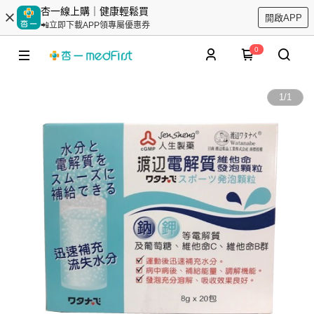
杏一線上購｜健康輕鬆買
開啟APP
📲立即下載APP領專屬優惠券
0
1
/
1