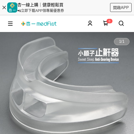
杏一線上購｜健康輕鬆買
開啟APP
📲立即下載APP領專屬優惠券
0
1
/
1