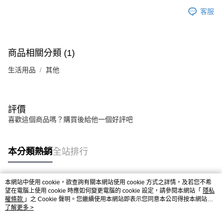
時審查核予不同之上限額度；若仍有額度不足之情形，本公司將視審查結果
客服
請求用戶進行身份認證。
５．嚴禁一人註冊多個帳號或使用他人資訊註冊。若發現惡意使用之情形，
恩沛科技股份有限公司將有權停止該用戶之使用額度並採取法律行動。
商品相關分類 (1)
生活用品
其他
評價
喜歡這個商品嗎？購買後給他一個好評吧
本分類熱銷
全站排行
本網站中使用 cookie，欲查詢有關本網站使用 cookie 方式之詳情，及若您不希
熱門標籤
望在電腦上使用 cookie 時應如何變更電腦的 cookie 設定，請參閱本網站「
隱私
權條款
」之 Cookie 聲明。您繼續使用本網站即表示您同意本公司得按本網站使
用條款之 Cookie 聲明使用 cookie。
了解更多 >