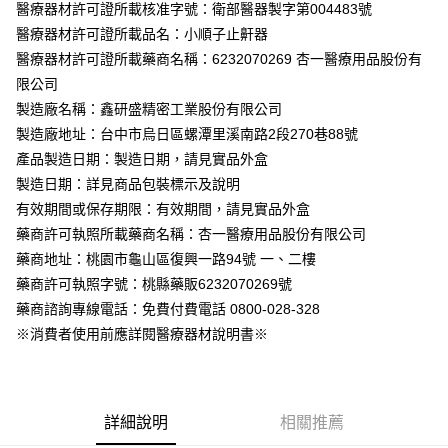
醫療器材許可證所載核准字號：衛部醫器製字第004483號
華南商業銀行
彰化商業銀行
合作金庫商業銀行
第一商業銀行
LINE Pay
醫療器材許可證所載品名：小順子止鼾器
上海商業儲蓄銀行
台北富邦商業銀行
華南商業銀行
彰化商業銀行
國泰世華商業銀行
兆豐國際商業銀行
醫療器材許可證所載藥商名稱：6232070269 杏一醫療用品股份有
Apple Pay
上海商業儲蓄銀行
台北富邦商業銀行
臺灣中小企業銀行
台中商業銀行
限公司
國泰世華商業銀行
兆豐國際商業銀行
匯豐（台灣）商業銀行
華泰商業銀行
街口支付
臺灣中小企業銀行
台中商業銀行
製造廠名稱：鑫研盛精密工業股份有限公司
聯邦商業銀行
遠東國際商業銀行
匯豐（台灣）商業銀行
華泰商業銀行
製造廠地址：台中市烏日區螺潭里溪南路2段270巷88號
悠遊付
元大商業銀行
永豐商業銀行
聯邦商業銀行
遠東國際商業銀行
產品製造日期：製造日期，請見實品外盒
玉山商業銀行
星展（台灣）商業銀行
元大商業銀行
永豐商業銀行
Google Pay
製造日期：詳見商品包裝標示及說明
台新國際商業銀行
中國信託商業銀行
玉山商業銀行
星展（台灣）商業銀行
台灣樂天信用卡公司
有效期間或保存期限：有效期間，請見實品外盒
台新國際商業銀行
中國信託商業銀行
全盈+PAY
藥商許可執照所載藥商名稱：杏一醫療用品股份有限公司
台灣樂天信用卡公司
大哥付你分期
藥商地址：桃園市龜山區復興一路94號 一、二樓
相關說明
藥商許可執照字號：桃縣藥販6232070269號
【大哥付你分期使用說明】
藥商諮詢專線電話：免費付費電話 0800-028-328
AFTEE先享後付
1.本服務由台灣大哥大提供，台灣大哥大用戶可立即使用無須另外申請。
※消費者使用前應詳閱醫療器材說明書※
2.付款方式選擇「大哥付你分期」，訂單成立後會自動跳轉到大哥付的交易
相關說明
流程，驗證手機門號後，選擇欲分期的期數、繳款截止日，確認付款後即完
【關於「AFTEE先享後付」】
成交易。
ATM付款
AFTEE先享後付是「在收到商品之後才付款」的支付方式。 讓您購物簡單
3.實際核准額度、可分期數及費用金額請依後續交易確認頁面所載為準。
便利好安心！
4.訂單成立30分鐘內，如未前往確認交易或遇審核未通過，訂單將自動取
１．簡單：不需註冊會員、不需綁卡、不需儲值。
詳細說明
相關推薦
運送方式
消。如遇「轉專審核」未通過狀況，表示未達大哥付你分期系統評分，恕無
２．便利：只要手機號碼，簡訊認證，即可結帳。
法說明評估內容。