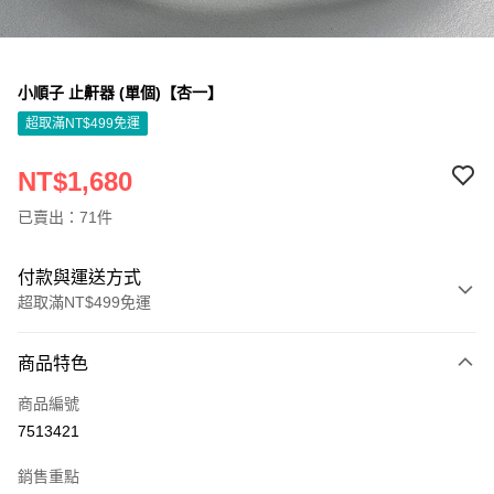
小順子 止鼾器 (單個)【杏一】
超取滿NT$499免運
NT$1,680
已賣出：71件
付款與運送方式
超取滿NT$499免運
付款方式
商品特色
信用卡一次付款
商品編號
信用卡分期付款
7513421
3 期 0 利率 每期
NT$560
21家銀行
銷售重點
6 期 0 利率 每期
NT$280
21家銀行
合作金庫商業銀行
第一商業銀行