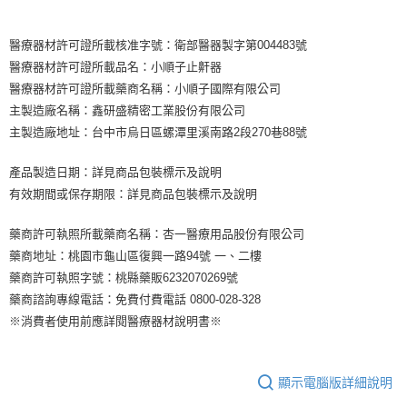
３．安心：先確認商品／服務後，再付款。
付款後全家取貨
【繳款方式說明】
1.分期款項不併入電信帳單，「大哥付你分期」於每月結算日後寄送繳費提
每筆NT$65，滿NT$499(含以上)免運費
【「AFTEE先享後付」結帳流程】
醒簡訊。
醫療器材許可證所載核准字號：衛部醫器製字第004483號
１．於結帳方式選擇「AFTEE先享後付」後，將跳轉至「AFTEE先享後付」
2.透過簡訊連結打開帳單後，可選擇「超商條碼／台灣大直營門市／銀行轉
付款後萊爾富取貨
醫療器材許可證所載品名：小順子止鼾器
結帳頁面，進行簡訊認證並確認金額後，即可完成結帳。
帳／街口支付／iPASS MONEY」等通路繳費。
２．訂單成立數日內，您將收到繳費通知簡訊。
醫療器材許可證所載藥商名稱：小順子國際有限公司
每筆NT$65，滿NT$799(含以上)免運費
３．收到繳費通知簡訊後14天內，點擊此簡訊中的連結，可透過四大超商／
【注意事項】
主製造廠名稱：鑫研盛精密工業股份有限公司
ATM／網路銀行／等多元方式進行付款，方視為交易完成。
付款後7-11取貨
1.本服務係由「台灣大哥大股份有限公司」（以下簡稱本公司）所提供，讓
主製造廠地址：台中市烏日區螺潭里溪南路2段270巷88號
※ 請注意：結帳手續完成當下不需立刻繳費，但若您需要取消訂單，請聯絡
用戶於交易時，得透過本服務購買商品或服務，並由商店將買賣／分期付款
每筆NT$65，滿NT$799(含以上)免運費
購買商品的店家。未經商家同意取消之訂單仍視為有效，需透過AFTEE先享
買賣價金債權讓與本公司後，依約使用本公司帳單繳交帳款。
後付繳納相關費用。
產品製造日期：詳見商品包裝標示及說明
2.基於同意付款使用「大哥付你分期」之契約關係目的，商店將以您的個人
大榮宅配
※ 交易是否成功請以「AFTEE先享後付 」之結帳頁面顯示為準，若有關於
資料（包含姓名、電話或地址）提供予台灣大哥大進項蒐集、處理及利用，
有效期間或保存期限：詳見商品包裝標示及說明
是否繳費成功／繳費後需取消欲退款等相關疑問，請聯繫「AFTEE先享後付
每筆NT$80，滿NT$999(含以上)免運費
由本公司與您本人進行分期帳單所需資料之確認、核對及更正。
客戶支援中心」
https://netprotections.freshdesk.com/support/home
3.完整用戶服務條款，請詳閱以下連結：
https://oppay.tw/userRule
藥商許可執照所載藥商名稱：杏一醫療用品股份有限公司
【注意事項】
藥商地址：桃園市龜山區復興一路94號 一、二樓
１．透過由恩沛科技股份有限公司提供之「AFTEE先享後付」服務完成之交
藥商許可執照字號：桃縣藥販6232070269號
易，需依本服務之必要範圍內提供個人資料，並將交易相關給付款項請求債
權轉讓予恩沛科技股份有限公司。
藥商諮詢專線電話：免費付費電話 0800-028-328
２．關於個人資料處理事宜，請瀏覽以下網址：
※消費者使用前應詳閱醫療器材說明書※
https://aftee.tw/terms/#terms3
３．未成年的使用者請事先徵得法定代理人或監護人之同意方可使用
「AFTEE先享後付」，若未經同意申辦者引起之損失，本公司不負相關責
任。
顯示電腦版詳細說明
４．使用「AFTEE先享後付」時，將依據個別帳號之用戶狀況，依本公司即