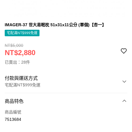
IMAGER-37 世大易眠枕 51x31x11公分 (單個)【杏一】
宅配滿NT$999免運
NT$5,000
NT$2,880
已賣出：28件
付款與運送方式
宅配滿NT$999免運
付款方式
商品特色
信用卡一次付款
商品編號
信用卡分期付款
7513684
3 期 0 利率 每期
NT$960
21家銀行