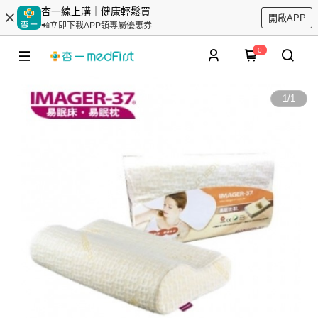
杏一線上購｜健康輕鬆買
開啟APP
📲立即下載APP領專屬優惠券
0
1
/
1