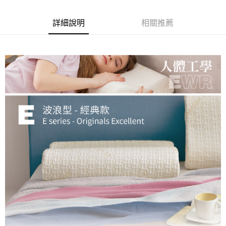
6 期 0 利率 每期
NT$480
21家銀行
合作金庫商業銀行
第一商業銀行
華南商業銀行
彰化商業銀行
合作金庫商業銀行
第一商業銀行
LINE Pay
詳細說明
相關推薦
上海商業儲蓄銀行
台北富邦商業銀行
華南商業銀行
彰化商業銀行
國泰世華商業銀行
兆豐國際商業銀行
Apple Pay
上海商業儲蓄銀行
台北富邦商業銀行
臺灣中小企業銀行
台中商業銀行
國泰世華商業銀行
兆豐國際商業銀行
匯豐（台灣）商業銀行
華泰商業銀行
街口支付
臺灣中小企業銀行
台中商業銀行
聯邦商業銀行
遠東國際商業銀行
匯豐（台灣）商業銀行
華泰商業銀行
悠遊付
元大商業銀行
永豐商業銀行
聯邦商業銀行
遠東國際商業銀行
玉山商業銀行
星展（台灣）商業銀行
元大商業銀行
永豐商業銀行
Google Pay
台新國際商業銀行
中國信託商業銀行
玉山商業銀行
星展（台灣）商業銀行
台灣樂天信用卡公司
台新國際商業銀行
中國信託商業銀行
全盈+PAY
台灣樂天信用卡公司
大哥付你分期
相關說明
【大哥付你分期使用說明】
AFTEE先享後付
1.本服務由台灣大哥大提供，台灣大哥大用戶可立即使用無須另外申請。
2.付款方式選擇「大哥付你分期」，訂單成立後會自動跳轉到大哥付的交易
相關說明
流程，驗證手機門號後，選擇欲分期的期數、繳款截止日，確認付款後即完
【關於「AFTEE先享後付」】
成交易。
ATM付款
AFTEE先享後付是「在收到商品之後才付款」的支付方式。 讓您購物簡單
3.實際核准額度、可分期數及費用金額請依後續交易確認頁面所載為準。
便利好安心！
4.訂單成立30分鐘內，如未前往確認交易或遇審核未通過，訂單將自動取
１．簡單：不需註冊會員、不需綁卡、不需儲值。
運送方式
消。如遇「轉專審核」未通過狀況，表示未達大哥付你分期系統評分，恕無
２．便利：只要手機號碼，簡訊認證，即可結帳。