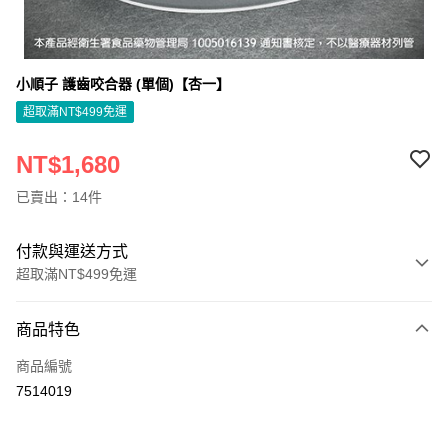
小順子 護齒咬合器 (單個)【杏一】
超取滿NT$499免運
NT$1,680
已賣出：14件
付款與運送方式
超取滿NT$499免運
付款方式
商品特色
信用卡一次付款
商品編號
信用卡分期付款
7514019
3 期 0 利率 每期
NT$560
21家銀行
6 期 0 利率 每期
NT$280
21家銀行
合作金庫商業銀行
第一商業銀行