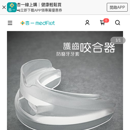
杏一線上購｜健康輕鬆買
開啟APP
📲立即下載APP領專屬優惠券
0
1
/
1