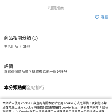
華南商業銀行
彰化商業銀行
合作金庫商業銀行
第一商業銀行
LINE Pay
相關推薦
上海商業儲蓄銀行
台北富邦商業銀行
華南商業銀行
彰化商業銀行
國泰世華商業銀行
兆豐國際商業銀行
Apple Pay
上海商業儲蓄銀行
台北富邦商業銀行
客服
臺灣中小企業銀行
台中商業銀行
國泰世華商業銀行
兆豐國際商業銀行
匯豐（台灣）商業銀行
華泰商業銀行
街口支付
臺灣中小企業銀行
台中商業銀行
聯邦商業銀行
遠東國際商業銀行
匯豐（台灣）商業銀行
華泰商業銀行
悠遊付
元大商業銀行
永豐商業銀行
商品相關分類 (1)
聯邦商業銀行
遠東國際商業銀行
玉山商業銀行
星展（台灣）商業銀行
元大商業銀行
永豐商業銀行
Google Pay
台新國際商業銀行
中國信託商業銀行
生活用品
其他
玉山商業銀行
星展（台灣）商業銀行
台灣樂天信用卡公司
台新國際商業銀行
中國信託商業銀行
全盈+PAY
台灣樂天信用卡公司
大哥付你分期
評價
相關說明
喜歡這個商品嗎？購買後給他一個好評吧
【大哥付你分期使用說明】
AFTEE先享後付
1.本服務由台灣大哥大提供，台灣大哥大用戶可立即使用無須另外申請。
2.付款方式選擇「大哥付你分期」，訂單成立後會自動跳轉到大哥付的交易
相關說明
本分類熱銷
全站排行
流程，驗證手機門號後，選擇欲分期的期數、繳款截止日，確認付款後即完
【關於「AFTEE先享後付」】
成交易。
ATM付款
AFTEE先享後付是「在收到商品之後才付款」的支付方式。 讓您購物簡單
3.實際核准額度、可分期數及費用金額請依後續交易確認頁面所載為準。
便利好安心！
4.訂單成立30分鐘內，如未前往確認交易或遇審核未通過，訂單將自動取
本網站中使用 cookie，欲查詢有關本網站使用 cookie 方式之詳情，及若您不希
１．簡單：不需註冊會員、不需綁卡、不需儲值。
運送方式
消。如遇「轉專審核」未通過狀況，表示未達大哥付你分期系統評分，恕無
熱門標籤
望在電腦上使用 cookie 時應如何變更電腦的 cookie 設定，請參閱本網站「
隱私
２．便利：只要手機號碼，簡訊認證，即可結帳。
法說明評估內容。
權條款
」之 Cookie 聲明。您繼續使用本網站即表示您同意本公司得按本網站使