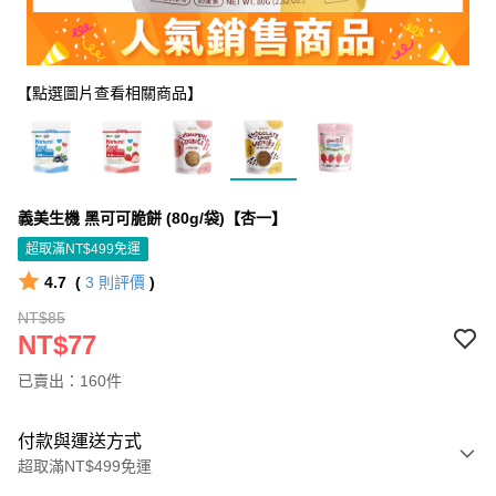
【點選圖片查看相關商品】
義美生機 黑可可脆餅 (80g/袋)【杏一】
超取滿NT$499免運
4.7
(
3
則評價
)
NT$85
NT$77
已賣出：160件
付款與運送方式
超取滿NT$499免運