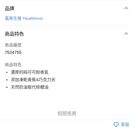
付款方式
品牌
信用卡一次付款
義美生機 Healthimei
信用卡分期付款
3 期 0 利率 每期
NT$25
21家銀行
商品特色
6 期 0 利率 每期
NT$12
21家銀行
合作金庫商業銀行
第一商業銀行
商品編號
華南商業銀行
彰化商業銀行
合作金庫商業銀行
第一商業銀行
7524755
LINE Pay
上海商業儲蓄銀行
台北富邦商業銀行
華南商業銀行
彰化商業銀行
國泰世華商業銀行
兆豐國際商業銀行
Apple Pay
上海商業儲蓄銀行
台北富邦商業銀行
商品特色
臺灣中小企業銀行
台中商業銀行
國泰世華商業銀行
兆豐國際商業銀行
濃厚的純可可粉香氣
匯豐（台灣）商業銀行
華泰商業銀行
街口支付
臺灣中小企業銀行
台中商業銀行
添加凍乾香蕉&巧克力米
聯邦商業銀行
遠東國際商業銀行
匯豐（台灣）商業銀行
華泰商業銀行
悠遊付
元大商業銀行
永豐商業銀行
天然奶油取代棕櫚油
聯邦商業銀行
遠東國際商業銀行
玉山商業銀行
星展（台灣）商業銀行
元大商業銀行
永豐商業銀行
Google Pay
台新國際商業銀行
中國信託商業銀行
玉山商業銀行
星展（台灣）商業銀行
台灣樂天信用卡公司
台新國際商業銀行
中國信託商業銀行
全盈+PAY
相關推薦
台灣樂天信用卡公司
大哥付你分期
客服
相關說明
【大哥付你分期使用說明】