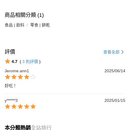
AFTEE先享後付
1.本服務由台灣大哥大提供，台灣大哥大用戶可立即使用無須另外申請。
2.付款方式選擇「大哥付你分期」，訂單成立後會自動跳轉到大哥付的交易
相關說明
商品相關分類 (1)
流程，驗證手機門號後，選擇欲分期的期數、繳款截止日，確認付款後即完
【關於「AFTEE先享後付」】
成交易。
ATM付款
AFTEE先享後付是「在收到商品之後才付款」的支付方式。 讓您購物簡單
食品 | 飲料
零食 | 餅乾
3.實際核准額度、可分期數及費用金額請依後續交易確認頁面所載為準。
便利好安心！
4.訂單成立30分鐘內，如未前往確認交易或遇審核未通過，訂單將自動取
１．簡單：不需註冊會員、不需綁卡、不需儲值。
運送方式
消。如遇「轉專審核」未通過狀況，表示未達大哥付你分期系統評分，恕無
２．便利：只要手機號碼，簡訊認證，即可結帳。
法說明評估內容。
３．安心：先確認商品／服務後，再付款。
付款後全家取貨
【繳款方式說明】
評價
1.分期款項不併入電信帳單，「大哥付你分期」於每月結算日後寄送繳費提
查看全部
每筆NT$65，滿NT$499(含以上)免運費
【「AFTEE先享後付」結帳流程】
醒簡訊。
１．於結帳方式選擇「AFTEE先享後付」後，將跳轉至「AFTEE先享後付」
4.7
(
3
則評價
)
2.透過簡訊連結打開帳單後，可選擇「超商條碼／台灣大直營門市／銀行轉
付款後萊爾富取貨
結帳頁面，進行簡訊認證並確認金額後，即可完成結帳。
帳／街口支付／iPASS MONEY」等通路繳費。
２．訂單成立數日內，您將收到繳費通知簡訊。
Jerome.ann1
2025/06/14
每筆NT$65，滿NT$799(含以上)免運費
３．收到繳費通知簡訊後14天內，點擊此簡訊中的連結，可透過四大超商／
【注意事項】
ATM／網路銀行／等多元方式進行付款，方視為交易完成。
付款後7-11取貨
1.本服務係由「台灣大哥大股份有限公司」（以下簡稱本公司）所提供，讓
※ 請注意：結帳手續完成當下不需立刻繳費，但若您需要取消訂單，請聯絡
好吃！
用戶於交易時，得透過本服務購買商品或服務，並由商店將買賣／分期付款
每筆NT$65，滿NT$799(含以上)免運費
購買商品的店家。未經商家同意取消之訂單仍視為有效，需透過AFTEE先享
買賣價金債權讓與本公司後，依約使用本公司帳單繳交帳款。
後付繳納相關費用。
2.基於同意付款使用「大哥付你分期」之契約關係目的，商店將以您的個人
y******3
2025/01/15
大榮宅配
※ 交易是否成功請以「AFTEE先享後付 」之結帳頁面顯示為準，若有關於
資料（包含姓名、電話或地址）提供予台灣大哥大進項蒐集、處理及利用，
是否繳費成功／繳費後需取消欲退款等相關疑問，請聯繫「AFTEE先享後付
每筆NT$80，滿NT$999(含以上)免運費
由本公司與您本人進行分期帳單所需資料之確認、核對及更正。
客戶支援中心」
https://netprotections.freshdesk.com/support/home
3.完整用戶服務條款，請詳閱以下連結：
https://oppay.tw/userRule
【注意事項】
１．透過由恩沛科技股份有限公司提供之「AFTEE先享後付」服務完成之交
本分類熱銷
全站排行