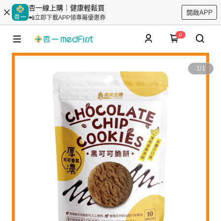
杏一線上購｜健康輕鬆買
開啟APP
📲立即下載APP領專屬優惠券
0
1
/
1