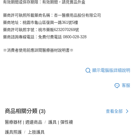
https://aftee.tw/terms/#terms3
有效期間或保存期限：有效期間，請見實品外盒
３．未成年的使用者請事先徵得法定代理人或監護人之同意方可使用
「AFTEE先享後付」，若未經同意申辦者引起之損失，本公司不負相關責
藥商許可執照所載藥商名稱：杏一醫療用品股份有限公司
任。
藥商地址：桃園市龜山區復興一路361號5樓
４．使用「AFTEE先享後付」時，將依據個別帳號之用戶狀況，依本公司即
時審查核予不同之上限額度；若仍有額度不足之情形，本公司將視審查結果
藥商許可執照字號：桃市藥販6232070269號
請求用戶進行身份認證。
藥商諮詢專線電話：免費付費電話 0800-028-328
５．嚴禁一人註冊多個帳號或使用他人資訊註冊。若發現惡意使用之情形，
恩沛科技股份有限公司將有權停止該用戶之使用額度並採取法律行動。
※消費者使用前應詳閱醫療器材說明書※
顯示電腦版詳細說明
客服
商品相關分類 (3)
查看全部
醫療器材 | 週邊商品
護具 | 彈性襪
護具照護
上肢護具