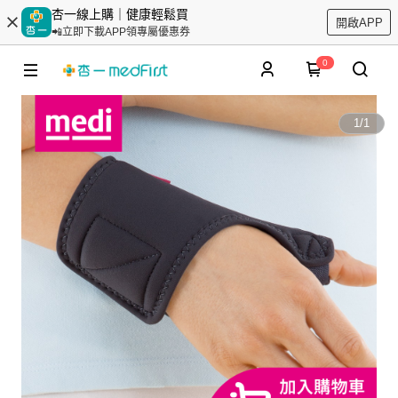
杏一線上購｜健康輕鬆買
開啟APP
📲立即下載APP領專屬優惠券
0
1
/
1