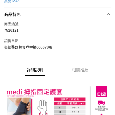
美締 Medi
信用卡分期付款
3 期 0 利率 每期
NT$500
21家銀行
商品特色
6 期 0 利率 每期
NT$250
21家銀行
合作金庫商業銀行
第一商業銀行
商品編號
華南商業銀行
彰化商業銀行
合作金庫商業銀行
第一商業銀行
7526121
LINE Pay
上海商業儲蓄銀行
台北富邦商業銀行
華南商業銀行
彰化商業銀行
國泰世華商業銀行
兆豐國際商業銀行
Apple Pay
上海商業儲蓄銀行
台北富邦商業銀行
銷售重點
臺灣中小企業銀行
台中商業銀行
國泰世華商業銀行
兆豐國際商業銀行
衛部醫器輸壹登字第008678號
匯豐（台灣）商業銀行
華泰商業銀行
街口支付
臺灣中小企業銀行
台中商業銀行
聯邦商業銀行
遠東國際商業銀行
匯豐（台灣）商業銀行
華泰商業銀行
悠遊付
元大商業銀行
永豐商業銀行
聯邦商業銀行
遠東國際商業銀行
玉山商業銀行
星展（台灣）商業銀行
元大商業銀行
永豐商業銀行
Google Pay
詳細說明
相關推薦
台新國際商業銀行
中國信託商業銀行
玉山商業銀行
星展（台灣）商業銀行
台灣樂天信用卡公司
台新國際商業銀行
中國信託商業銀行
全盈+PAY
台灣樂天信用卡公司
大哥付你分期
相關說明
【大哥付你分期使用說明】
AFTEE先享後付
1.本服務由台灣大哥大提供，台灣大哥大用戶可立即使用無須另外申請。
2.付款方式選擇「大哥付你分期」，訂單成立後會自動跳轉到大哥付的交易
相關說明
流程，驗證手機門號後，選擇欲分期的期數、繳款截止日，確認付款後即完