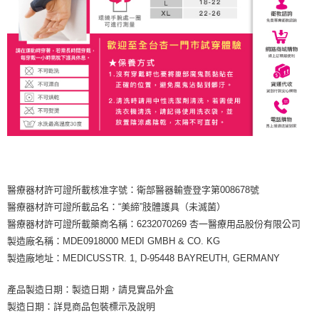
【關於「AFTEE先享後付」】
成交易。
ATM付款
AFTEE先享後付是「在收到商品之後才付款」的支付方式。 讓您購物簡單
3.實際核准額度、可分期數及費用金額請依後續交易確認頁面所載為準。
便利好安心！
4.訂單成立30分鐘內，如未前往確認交易或遇審核未通過，訂單將自動取
１．簡單：不需註冊會員、不需綁卡、不需儲值。
運送方式
消。如遇「轉專審核」未通過狀況，表示未達大哥付你分期系統評分，恕無
２．便利：只要手機號碼，簡訊認證，即可結帳。
法說明評估內容。
３．安心：先確認商品／服務後，再付款。
大榮宅配
【繳款方式說明】
1.分期款項不併入電信帳單，「大哥付你分期」於每月結算日後寄送繳費提
每筆NT$80，滿NT$999(含以上)免運費
【「AFTEE先享後付」結帳流程】
醒簡訊。
１．於結帳方式選擇「AFTEE先享後付」後，將跳轉至「AFTEE先享後付」
2.透過簡訊連結打開帳單後，可選擇「超商條碼／台灣大直營門市／銀行轉
結帳頁面，進行簡訊認證並確認金額後，即可完成結帳。
帳／街口支付／iPASS MONEY」等通路繳費。
２．訂單成立數日內，您將收到繳費通知簡訊。
３．收到繳費通知簡訊後14天內，點擊此簡訊中的連結，可透過四大超商／
【注意事項】
ATM／網路銀行／等多元方式進行付款，方視為交易完成。
1.本服務係由「台灣大哥大股份有限公司」（以下簡稱本公司）所提供，讓
※ 請注意：結帳手續完成當下不需立刻繳費，但若您需要取消訂單，請聯絡
用戶於交易時，得透過本服務購買商品或服務，並由商店將買賣／分期付款
購買商品的店家。未經商家同意取消之訂單仍視為有效，需透過AFTEE先享
買賣價金債權讓與本公司後，依約使用本公司帳單繳交帳款。
醫療器材許可證所載核准字號：衛部醫器輸壹登字第008678號
後付繳納相關費用。
2.基於同意付款使用「大哥付你分期」之契約關係目的，商店將以您的個人
醫療器材許可證所載品名：“美締”肢體護具（未滅菌）
※ 交易是否成功請以「AFTEE先享後付 」之結帳頁面顯示為準，若有關於
資料（包含姓名、電話或地址）提供予台灣大哥大進項蒐集、處理及利用，
是否繳費成功／繳費後需取消欲退款等相關疑問，請聯繫「AFTEE先享後付
醫療器材許可證所載藥商名稱：6232070269 杏一醫療用品股份有限公司
由本公司與您本人進行分期帳單所需資料之確認、核對及更正。
客戶支援中心」
https://netprotections.freshdesk.com/support/home
3.完整用戶服務條款，請詳閱以下連結：
https://oppay.tw/userRule
製造廠名稱：MDE0918000 MEDI GMBH & CO. KG
製造廠地址：MEDICUSSTR. 1, D-95448 BAYREUTH, GERMANY
【注意事項】
１．透過由恩沛科技股份有限公司提供之「AFTEE先享後付」服務完成之交
易，需依本服務之必要範圍內提供個人資料，並將交易相關給付款項請求債
產品製造日期：製造日期，請見實品外盒
權轉讓予恩沛科技股份有限公司。
製造日期：詳見商品包裝標示及說明
２．關於個人資料處理事宜，請瀏覽以下網址：