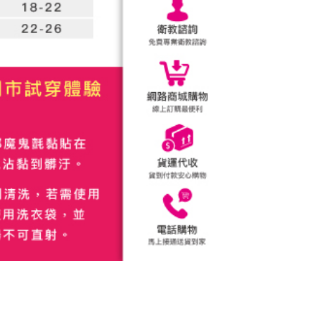
係由「台灣大哥大股份有限公司」（以下簡稱本公司）所提供，讓
：結帳手續完成當下不需立刻繳費，但若您需要取消訂單，請聯
易時，得透過本服務購買商品或服務，並由商店將買賣／分期付
的店家。未經商家同意取消之訂單仍視為有效，需透過AFTEE
金債權讓與本公司後，依約使用本公司帳單繳交帳款。
繳納相關費用。
意付款使用「大哥付你分期」之契約關係目的，商店將以您的個人
否成功請以「AFTEE先享後付 」之結帳頁面顯示為準，若有關於
含姓名、電話或地址）提供予台灣大哥大進項蒐集、處理及利
功／繳費後需取消欲退款等相關疑問，請聯繫「AFTEE先享後
公司與您本人進行分期帳單所需資料之確認、核對及更正。
援中心」
https://netprotections.freshdesk.com/support/home
戶服務條款，請詳閱以下連結：
https://oppay.tw/userRule
項】
恩沛科技股份有限公司提供之「AFTEE先享後付」服務完成之
依本服務之必要範圍內提供個人資料，並將交易相關給付款項請
讓予恩沛科技股份有限公司。
個人資料處理事宜，請瀏覽以下網址：
ee.tw/terms/#terms3
年的使用者請事先徵得法定代理人或監護人之同意方可使用
E先享後付」，若未經同意申辦者引起之損失，本公司不負相關責
AFTEE先享後付」時，將依據個別帳號之用戶狀況，依本公司
核予不同之上限額度；若仍有額度不足之情形，本公司將視審查
用戶進行身份認證。
一人註冊多個帳號或使用他人資訊註冊。若發現惡意使用之情
科技股份有限公司將有權停止該用戶之使用額度並採取法律行