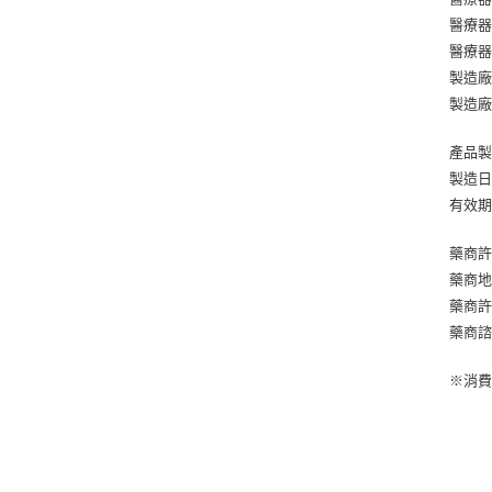
醫療器
醫療器
製造廠名
製造廠地
產品
製造
有效
藥商
藥商地
藥商許
藥商諮
※消