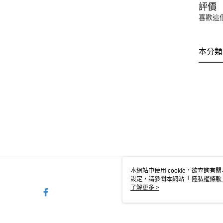
評價
喜歡這
本分類
本網站中使用 cookie，欲查詢有關
設定，請參閱本網站「
隱私權條款
使用 cookie。
了解更多 >