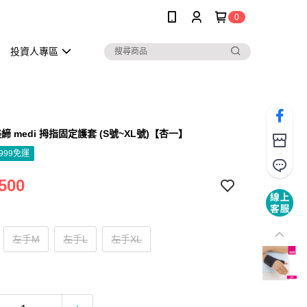
0
投資人專區
 medi 拇指固定護套 (S號~XL號)【杏一】
999免運
500
左手M
左手L
左手XL