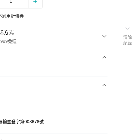
不適用折價券
送方式
清除
999免運
紀錄
次付款
期付款
0 利率 每期
NT$500
21家銀行
0 利率 每期
NT$250
21家銀行
庫商業銀行
第一商業銀行
業銀行
彰化商業銀行
庫商業銀行
第一商業銀行
業儲蓄銀行
台北富邦商業銀行
業銀行
彰化商業銀行
華商業銀行
兆豐國際商業銀行
輸壹登字第008678號
業儲蓄銀行
台北富邦商業銀行
小企業銀行
台中商業銀行
華商業銀行
兆豐國際商業銀行
台灣）商業銀行
華泰商業銀行
小企業銀行
台中商業銀行
業銀行
遠東國際商業銀行