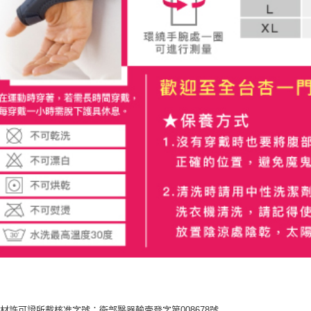
1.本服務
※ 請注意
用戶於交
絡購買商品
款買賣價
先享後付
2.基於同
※ 交易是
資料（包
是否繳費成
用，由本
付客戶支
3.完整用
【注意事
１．透過由
交易，需
求債權轉
２．關於
https://aft
３．未成
「AFTE
任。
４．使用「
即時審查
結果請求
５．嚴禁
形，恩沛
動。
材許可證所載核准字號：衛部醫器輸壹登字第008678號