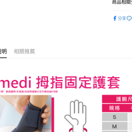
商品相關分
匯豐（
悠遊付
元大商
聯邦商
玉山商
醫療器材 
元大商
Google Pa
分享
台新國
玉山商
護具照護
台灣樂
台新國
全盈+PAY
🌟 獨家
台灣樂
大哥付你
與保護
相關說明
說明
相關推薦
【大哥付
AFTEE先
1.本服務
2.付款方
相關說明
流程，驗
【關於「A
ATM付款
完成交易
AFTEE
3.實際核
便利好安
4.訂單成
１．簡單
消。如遇
２．便利
運送方式
無法說明
３．安心
【繳款方
大榮宅配
1.分期款
【「AFT
醒簡訊。
每筆NT$8
１．於結帳
2.透過簡
付」結帳
帳／街口支
２．訂單
３．收到繳
【注意事
／ATM／