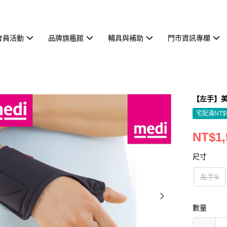
會員活動
品牌旗艦館
輔具與補助
門市資訊專欄
【左手】美締
宅配滿NT$
NT$1,
尺寸
左手S
數量