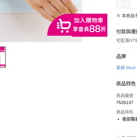
※ 本商品
付款與運
宅配滿NT$
付款方式
品牌
信用卡一
美締 Medi
信用卡分
商品特色
3 期 
商品編號
6 期 
合作金
7526137
華南商
合作金
LINE Pay
上海商
商品特色
華南商
國泰世
衛部醫器
Apple Pay
上海商
臺灣中
國泰世
匯豐（
街口支付
臺灣中
聯邦商