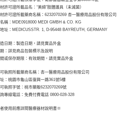
材許可證所載品名：“美締”肢體護具（未滅菌）
材許可證所載藥商名稱：6232070269 杏一醫療用品股份有限公司
稱：MDE0918000 MEDI GMBH & CO. KG
址：MEDICUSSTR. 1, D-95448 BAYREUTH, GERMANY
製造日期：製造日期，請見實品外盒
日期：詳見商品包裝標示及說明
期間或保存期限：有效期間，請見實品外盒
許可執照所載藥商名稱：杏一醫療用品股份有限公司
址：桃園市龜山區復興一路361號5樓
可執照字號：桃市藥販6232070269號
詢專線電話：免費付費電話 0800-028-328
費者使用前應詳閱醫療器材說明書※