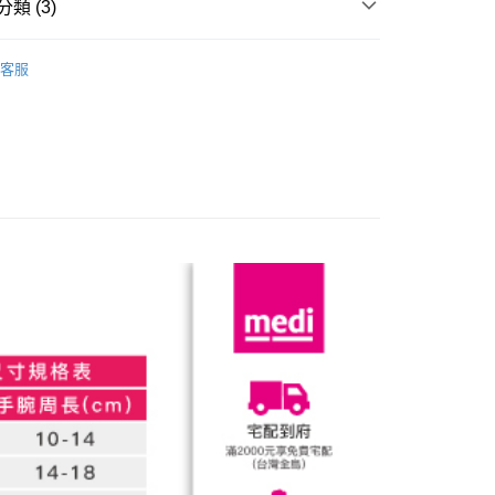
類 (3)
台灣）商業銀行
華泰商業銀行
業銀行
永豐商業銀行
業銀行
遠東國際商業銀行
業銀行
星展（台灣）商業銀行
| 週邊商品
護具 | 彈性襪
業銀行
永豐商業銀行
y
客服
際商業銀行
中國信託商業銀行
業銀行
星展（台灣）商業銀行
上肢護具
天信用卡公司
際商業銀行
中國信託商業銀行
商品｜只有杏一買得到
【Medi】護具全系列｜專業支撐
天信用卡公司
分期
你分期使用說明】
享後付
由台灣大哥大提供，台灣大哥大用戶可立即使用無須另外申請。
式選擇「大哥付你分期」，訂單成立後會自動跳轉到大哥付的交易
證手機門號後，選擇欲分期的期數、繳款截止日，確認付款後即
FTEE先享後付」】
。
先享後付是「在收到商品之後才付款」的支付方式。 讓您購物簡單
准額度、可分期數及費用金額請依後續交易確認頁面所載為準。
心！
立30分鐘內，如未前往確認交易或遇審核未通過，訂單將自動取
：不需註冊會員、不需綁卡、不需儲值。
「轉專審核」未通過狀況，表示未達大哥付你分期系統評分，恕
：只要手機號碼，簡訊認證，即可結帳。
評估內容。
：先確認商品／服務後，再付款。
式說明】
項不併入電信帳單，「大哥付你分期」於每月結算日後寄送繳費提
EE先享後付」結帳流程】
0，滿NT$999(含以上)免運費
方式選擇「AFTEE先享後付」後，將跳轉至「AFTEE先享後
訊連結打開帳單後，可選擇「超商條碼／台灣大直營門市／銀行轉
頁面，進行簡訊認證並確認金額後，即可完成結帳。
付／iPASS MONEY」等通路繳費。
成立數日內，您將收到繳費通知簡訊。
費通知簡訊後14天內，點擊此簡訊中的連結，可透過四大超商
項】
網路銀行／等多元方式進行付款，方視為交易完成。