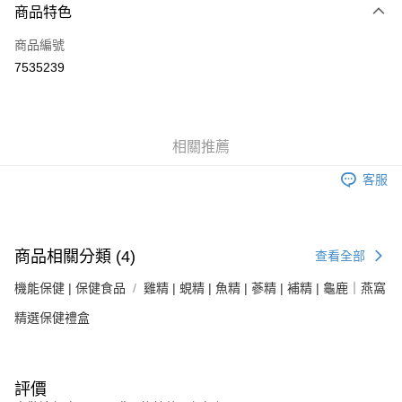
3 期 0 利率 每期
NT$167
21家銀行
商品特色
6 期 0 利率 每期
NT$83
21家銀行
合作金庫商業銀行
第一商業銀行
商品編號
華南商業銀行
彰化商業銀行
合作金庫商業銀行
第一商業銀行
7535239
LINE Pay
上海商業儲蓄銀行
台北富邦商業銀行
華南商業銀行
彰化商業銀行
國泰世華商業銀行
兆豐國際商業銀行
Apple Pay
上海商業儲蓄銀行
台北富邦商業銀行
臺灣中小企業銀行
台中商業銀行
國泰世華商業銀行
兆豐國際商業銀行
匯豐（台灣）商業銀行
華泰商業銀行
街口支付
臺灣中小企業銀行
台中商業銀行
相關推薦
聯邦商業銀行
遠東國際商業銀行
匯豐（台灣）商業銀行
華泰商業銀行
悠遊付
元大商業銀行
永豐商業銀行
聯邦商業銀行
遠東國際商業銀行
客服
玉山商業銀行
星展（台灣）商業銀行
元大商業銀行
永豐商業銀行
Google Pay
台新國際商業銀行
中國信託商業銀行
玉山商業銀行
星展（台灣）商業銀行
台灣樂天信用卡公司
台新國際商業銀行
中國信託商業銀行
全盈+PAY
台灣樂天信用卡公司
商品相關分類 (4)
查看全部
大哥付你分期
機能保健 | 保健食品
雞精 | 蜆精 | 魚精 | 蔘精 | 補精 | 龜鹿｜燕窩
相關說明
【大哥付你分期使用說明】
精選保健禮盒
AFTEE先享後付
1.本服務由台灣大哥大提供，台灣大哥大用戶可立即使用無須另外申請。
2.付款方式選擇「大哥付你分期」，訂單成立後會自動跳轉到大哥付的交易
相關說明
流程，驗證手機門號後，選擇欲分期的期數、繳款截止日，確認付款後即完
【關於「AFTEE先享後付」】
成交易。
ATM付款
AFTEE先享後付是「在收到商品之後才付款」的支付方式。 讓您購物簡單
評價
3.實際核准額度、可分期數及費用金額請依後續交易確認頁面所載為準。
便利好安心！