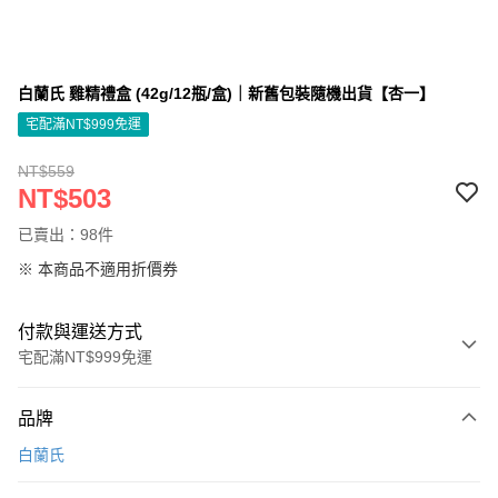
白蘭氏 雞精禮盒 (42g/12瓶/盒)｜新舊包裝隨機出貨【杏一】
宅配滿NT$999免運
NT$559
NT$503
已賣出：98件
※ 本商品不適用折價券
付款與運送方式
宅配滿NT$999免運
付款方式
品牌
信用卡一次付款
白蘭氏
信用卡分期付款