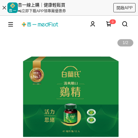
杏一線上購｜健康輕鬆買
開啟APP
📲立即下載APP領專屬優惠券
0
1
/
2