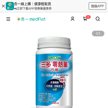
杏一線上購｜健康輕鬆買
開啟APP
📲立即下載APP領專屬優惠券
0
1
/
1