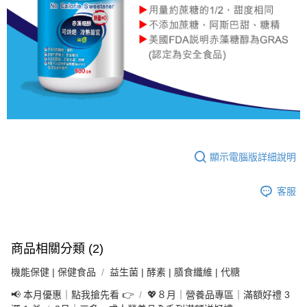
法說明評估內容。
３．安心：先確認商品／服務後，再付款。
付款後全家取貨
【繳款方式說明】
1.分期款項不併入電信帳單，「大哥付你分期」於每月結算日後寄送繳費提
每筆NT$65，滿NT$499(含以上)免運費
【「AFTEE先享後付」結帳流程】
醒簡訊。
１．於結帳方式選擇「AFTEE先享後付」後，將跳轉至「AFTEE先享後付」
2.透過簡訊連結打開帳單後，可選擇「超商條碼／台灣大直營門市／銀行轉
付款後萊爾富取貨
結帳頁面，進行簡訊認證並確認金額後，即可完成結帳。
帳／街口支付／iPASS MONEY」等通路繳費。
２．訂單成立數日內，您將收到繳費通知簡訊。
每筆NT$65，滿NT$799(含以上)免運費
３．收到繳費通知簡訊後14天內，點擊此簡訊中的連結，可透過四大超商／
【注意事項】
ATM／網路銀行／等多元方式進行付款，方視為交易完成。
付款後7-11取貨
1.本服務係由「台灣大哥大股份有限公司」（以下簡稱本公司）所提供，讓
※ 請注意：結帳手續完成當下不需立刻繳費，但若您需要取消訂單，請聯絡
用戶於交易時，得透過本服務購買商品或服務，並由商店將買賣／分期付款
每筆NT$65，滿NT$799(含以上)免運費
購買商品的店家。未經商家同意取消之訂單仍視為有效，需透過AFTEE先享
買賣價金債權讓與本公司後，依約使用本公司帳單繳交帳款。
後付繳納相關費用。
2.基於同意付款使用「大哥付你分期」之契約關係目的，商店將以您的個人
大榮宅配
※ 交易是否成功請以「AFTEE先享後付 」之結帳頁面顯示為準，若有關於
資料（包含姓名、電話或地址）提供予台灣大哥大進項蒐集、處理及利用，
顯示電腦版詳細說明
是否繳費成功／繳費後需取消欲退款等相關疑問，請聯繫「AFTEE先享後付
每筆NT$80，滿NT$999(含以上)免運費
由本公司與您本人進行分期帳單所需資料之確認、核對及更正。
客戶支援中心」
https://netprotections.freshdesk.com/support/home
3.完整用戶服務條款，請詳閱以下連結：
https://oppay.tw/userRule
客服
【注意事項】
１．透過由恩沛科技股份有限公司提供之「AFTEE先享後付」服務完成之交
易，需依本服務之必要範圍內提供個人資料，並將交易相關給付款項請求債
權轉讓予恩沛科技股份有限公司。
２．關於個人資料處理事宜，請瀏覽以下網址：
商品相關分類 (2)
https://aftee.tw/terms/#terms3
３．未成年的使用者請事先徵得法定代理人或監護人之同意方可使用
機能保健 | 保健食品
益生菌 | 酵素 | 膳食纖維 | 代糖
「AFTEE先享後付」，若未經同意申辦者引起之損失，本公司不負相關責
📢 本月優惠｜點我搶先看 👉
💖８月｜營養品專區｜滿額好禮 3
任。