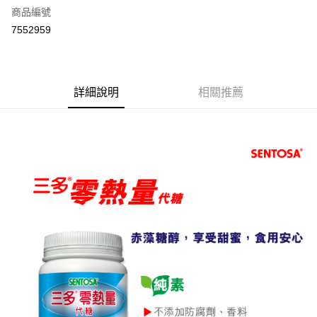
6 期 0 利率 每期
NT$59
21家銀行
合作金庫商業銀行
第一商業銀行
商品編號
華南商業銀行
彰化商業銀行
合作金庫商業銀行
第一商業銀行
7552959
LINE Pay
上海商業儲蓄銀行
台北富邦商業銀行
華南商業銀行
彰化商業銀行
國泰世華商業銀行
兆豐國際商業銀行
Apple Pay
上海商業儲蓄銀行
台北富邦商業銀行
臺灣中小企業銀行
台中商業銀行
國泰世華商業銀行
兆豐國際商業銀行
匯豐（台灣）商業銀行
華泰商業銀行
街口支付
臺灣中小企業銀行
台中商業銀行
詳細說明
相關推薦
聯邦商業銀行
遠東國際商業銀行
匯豐（台灣）商業銀行
華泰商業銀行
悠遊付
元大商業銀行
永豐商業銀行
聯邦商業銀行
遠東國際商業銀行
玉山商業銀行
星展（台灣）商業銀行
元大商業銀行
永豐商業銀行
Google Pay
台新國際商業銀行
中國信託商業銀行
玉山商業銀行
星展（台灣）商業銀行
台灣樂天信用卡公司
台新國際商業銀行
中國信託商業銀行
全盈+PAY
台灣樂天信用卡公司
大哥付你分期
相關說明
【大哥付你分期使用說明】
AFTEE先享後付
1.本服務由台灣大哥大提供，台灣大哥大用戶可立即使用無須另外申請。
2.付款方式選擇「大哥付你分期」，訂單成立後會自動跳轉到大哥付的交易
相關說明
流程，驗證手機門號後，選擇欲分期的期數、繳款截止日，確認付款後即完
【關於「AFTEE先享後付」】
成交易。
ATM付款
AFTEE先享後付是「在收到商品之後才付款」的支付方式。 讓您購物簡單
3.實際核准額度、可分期數及費用金額請依後續交易確認頁面所載為準。
便利好安心！
4.訂單成立30分鐘內，如未前往確認交易或遇審核未通過，訂單將自動取
１．簡單：不需註冊會員、不需綁卡、不需儲值。
運送方式
消。如遇「轉專審核」未通過狀況，表示未達大哥付你分期系統評分，恕無
２．便利：只要手機號碼，簡訊認證，即可結帳。