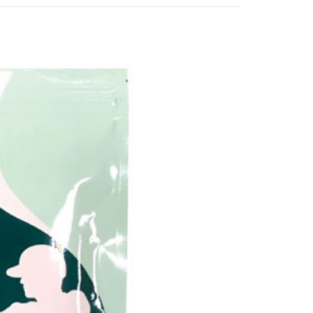
業銀行
永豐商業銀行
y
際商業銀行
中國信託商業銀行
業銀行
星展（台灣）商業銀行
天信用卡公司
際商業銀行
中國信託商業銀行
天信用卡公司
分期
你分期使用說明】
享後付
由台灣大哥大提供，台灣大哥大用戶可立即使用無須另外申請。
式選擇「大哥付你分期」，訂單成立後會自動跳轉到大哥付的交易
證手機門號後，選擇欲分期的期數、繳款截止日，確認付款後即
FTEE先享後付」】
。
先享後付是「在收到商品之後才付款」的支付方式。 讓您購物簡單
准額度、可分期數及費用金額請依後續交易確認頁面所載為準。
心！
立30分鐘內，如未前往確認交易或遇審核未通過，訂單將自動取
：不需註冊會員、不需綁卡、不需儲值。
「轉專審核」未通過狀況，表示未達大哥付你分期系統評分，恕
：只要手機號碼，簡訊認證，即可結帳。
評估內容。
：先確認商品／服務後，再付款。
式說明】
家取貨
項不併入電信帳單，「大哥付你分期」於每月結算日後寄送繳費提
EE先享後付」結帳流程】
5，滿NT$499(含以上)免運費
方式選擇「AFTEE先享後付」後，將跳轉至「AFTEE先享後
訊連結打開帳單後，可選擇「超商條碼／台灣大直營門市／銀行轉
頁面，進行簡訊認證並確認金額後，即可完成結帳。
付／iPASS MONEY」等通路繳費。
爾富取貨
成立數日內，您將收到繳費通知簡訊。
費通知簡訊後14天內，點擊此簡訊中的連結，可透過四大超商
5，滿NT$799(含以上)免運費
項】
網路銀行／等多元方式進行付款，方視為交易完成。
係由「台灣大哥大股份有限公司」（以下簡稱本公司）所提供，讓
：結帳手續完成當下不需立刻繳費，但若您需要取消訂單，請聯
1取貨
易時，得透過本服務購買商品或服務，並由商店將買賣／分期付
的店家。未經商家同意取消之訂單仍視為有效，需透過AFTEE