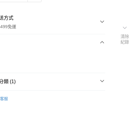
送方式
499免運
清除
紀錄
次付款
期付款
0 利率 每期
NT$48
21家銀行
類 (1)
0 利率 每期
NT$24
21家銀行
庫商業銀行
第一商業銀行
業銀行
彰化商業銀行
舒緩專區
庫商業銀行
第一商業銀行
業儲蓄銀行
台北富邦商業銀行
客服
業銀行
彰化商業銀行
華商業銀行
兆豐國際商業銀行
業儲蓄銀行
台北富邦商業銀行
小企業銀行
台中商業銀行
華商業銀行
兆豐國際商業銀行
台灣）商業銀行
華泰商業銀行
小企業銀行
台中商業銀行
業銀行
遠東國際商業銀行
台灣）商業銀行
華泰商業銀行
業銀行
永豐商業銀行
業銀行
遠東國際商業銀行
業銀行
星展（台灣）商業銀行