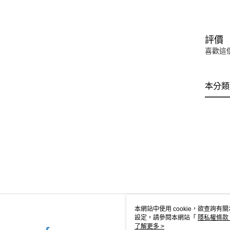
評價
喜歡這
本分類
本網站中使用 cookie，欲查詢有關
設定，請參閱本網站「
隱私權條款
使用 cookie。
了解更多 >