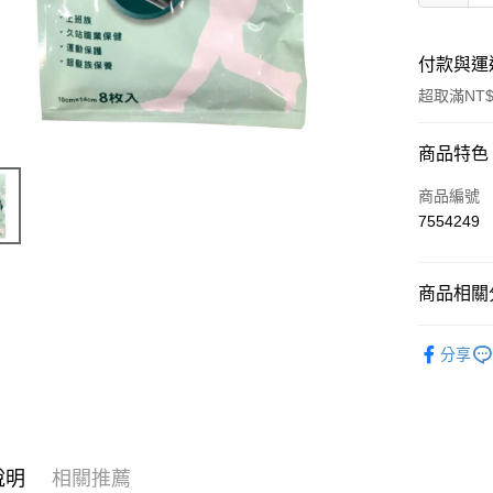
付款與運
超取滿NT$
付款方式
商品特色
信用卡一
商品編號
7554249
信用卡分
3 期 
商品相關分
6 期 
合作金
華南商
生活用品
合作金
LINE Pay
上海商
分享
華南商
國泰世
Apple Pay
上海商
臺灣中
國泰世
匯豐（
街口支付
臺灣中
聯邦商
匯豐（
悠遊付
元大商
聯邦商
說明
相關推薦
玉山商