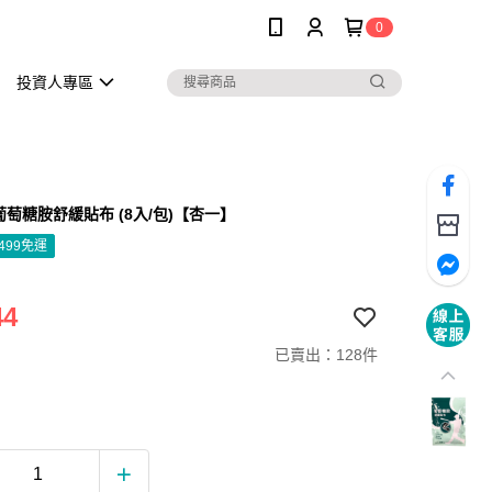
0
投資人專區
葡萄糖胺舒緩貼布 (8入/包)【杏一】
499免運
44
已賣出：128件