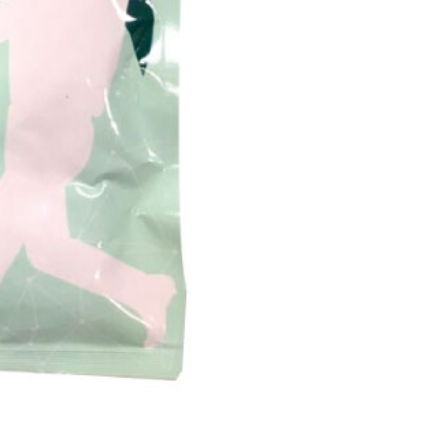
金債權讓與本公司後，依約使用本公司帳單繳交帳款。
繳納相關費用。
5，滿NT$799(含以上)免運費
意付款使用「大哥付你分期」之契約關係目的，商店將以您的個人
否成功請以「AFTEE先享後付 」之結帳頁面顯示為準，若有關於
含姓名、電話或地址）提供予台灣大哥大進項蒐集、處理及利
功／繳費後需取消欲退款等相關疑問，請聯繫「AFTEE先享後
公司與您本人進行分期帳單所需資料之確認、核對及更正。
援中心」
https://netprotections.freshdesk.com/support/home
0，滿NT$999(含以上)免運費
戶服務條款，請詳閱以下連結：
https://oppay.tw/userRule
項】
恩沛科技股份有限公司提供之「AFTEE先享後付」服務完成之
依本服務之必要範圍內提供個人資料，並將交易相關給付款項請
讓予恩沛科技股份有限公司。
個人資料處理事宜，請瀏覽以下網址：
ee.tw/terms/#terms3
年的使用者請事先徵得法定代理人或監護人之同意方可使用
E先享後付」，若未經同意申辦者引起之損失，本公司不負相關責
AFTEE先享後付」時，將依據個別帳號之用戶狀況，依本公司
核予不同之上限額度；若仍有額度不足之情形，本公司將視審查
用戶進行身份認證。
一人註冊多個帳號或使用他人資訊註冊。若發現惡意使用之情
科技股份有限公司將有權停止該用戶之使用額度並採取法律行