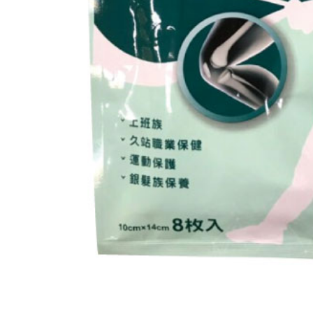
款買賣價
先享後付
每筆NT$6
2.基於同
※ 交易是
資料（包
是否繳費成
大榮宅配
用，由本
付客戶支
每筆NT$8
3.完整用
【注意事
１．透過由
交易，需
求債權轉
２．關於
https://aft
３．未成
「AFTE
任。
４．使用「
即時審查
結果請求
５．嚴禁
形，恩沛
動。