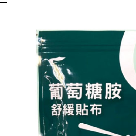
元大商
Google Pa
台新國
玉山商
台灣樂
台新國
全盈+PAY
台灣樂
大哥付你
相關說明
【大哥付
AFTEE先
1.本服務
2.付款方
相關說明
流程，驗
【關於「A
ATM付款
完成交易
AFTEE
3.實際核
便利好安
4.訂單成
１．簡單
消。如遇
２．便利
運送方式
無法說明
３．安心
【繳款方
付款後全
1.分期款
【「AFT
醒簡訊。
每筆NT$6
１．於結帳
2.透過簡
付」結帳
帳／街口支
付款後萊
２．訂單
３．收到繳
每筆NT$6
【注意事
／ATM／
1.本服務
※ 請注意
付款後7-1
用戶於交
絡購買商品