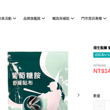
會員活動
品牌旗艦館
輔具與補助
門市資訊專欄
得生製藥 
超取滿NT$
NT$160
NT$1
數量