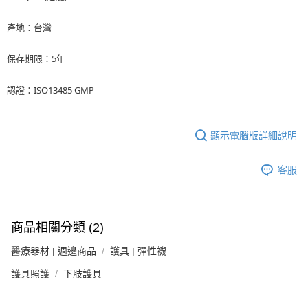
「AFTEE先享後付」，若未經同意申辦者引起之損失，本公司不負相關責
任。
４．使用「AFTEE先享後付」時，將依據個別帳號之用戶狀況，依本公司即
產地：台灣
時審查核予不同之上限額度；若仍有額度不足之情形，本公司將視審查結果
請求用戶進行身份認證。
保存期限：5年
５．嚴禁一人註冊多個帳號或使用他人資訊註冊。若發現惡意使用之情形，
恩沛科技股份有限公司將有權停止該用戶之使用額度並採取法律行動。
認證：ISO13485 GMP
顯示電腦版詳細說明
客服
商品相關分類 (2)
醫療器材 | 週邊商品
護具 | 彈性襪
護具照護
下肢護具