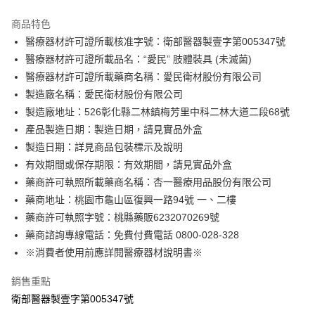
3 期 0 利率 每期
NT$96
21家銀行
商品特色
6 期 0 利率 每期
NT$48
21家銀行
合作金庫商業銀行
第一商業銀行
醫療器材許可證所載核准字號：衛部醫器製壹字第005347號
華南商業銀行
彰化商業銀行
合作金庫商業銀行
第一商業銀行
LINE Pay
醫療器材許可證所載品名：“愛民” 肢體裝具 (未滅菌)
上海商業儲蓄銀行
台北富邦商業銀行
華南商業銀行
彰化商業銀行
國泰世華商業銀行
兆豐國際商業銀行
醫療器材許可證所載藥商名稱：愛民衛材股份有限公司
Apple Pay
上海商業儲蓄銀行
台北富邦商業銀行
臺灣中小企業銀行
台中商業銀行
製造廠名稱：愛民衛材股份有限公司
國泰世華商業銀行
兆豐國際商業銀行
匯豐（台灣）商業銀行
華泰商業銀行
街口支付
臺灣中小企業銀行
台中商業銀行
製造廠地址：526彰化縣二林鎮梅芳里中科二林大道二段68號
聯邦商業銀行
遠東國際商業銀行
匯豐（台灣）商業銀行
華泰商業銀行
產品製造日期：製造日期，請見實品外盒
悠遊付
元大商業銀行
永豐商業銀行
聯邦商業銀行
遠東國際商業銀行
製造日期：詳見商品包裝標示及說明
玉山商業銀行
星展（台灣）商業銀行
元大商業銀行
永豐商業銀行
Google Pay
有效期間或保存期限：有效期間，請見實品外盒
台新國際商業銀行
中國信託商業銀行
玉山商業銀行
星展（台灣）商業銀行
台灣樂天信用卡公司
藥商許可執照所載藥商名稱：杏一醫療用品股份有限公司
台新國際商業銀行
中國信託商業銀行
全盈+PAY
藥商地址：桃園市龜山區復興一路94號 一、二樓
台灣樂天信用卡公司
大哥付你分期
藥商許可執照字號：桃縣藥販6232070269號
相關說明
藥商諮詢專線電話：免費付費電話 0800-028-328
【大哥付你分期使用說明】
※消費者使用前應詳閱醫療器材說明書※
AFTEE先享後付
1.本服務由台灣大哥大提供，台灣大哥大用戶可立即使用無須另外申請。
2.付款方式選擇「大哥付你分期」，訂單成立後會自動跳轉到大哥付的交易
相關說明
銷售重點
流程，驗證手機門號後，選擇欲分期的期數、繳款截止日，確認付款後即完
【關於「AFTEE先享後付」】
成交易。
ATM付款
衛部醫器製壹字第005347號
AFTEE先享後付是「在收到商品之後才付款」的支付方式。 讓您購物簡單
3.實際核准額度、可分期數及費用金額請依後續交易確認頁面所載為準。
便利好安心！