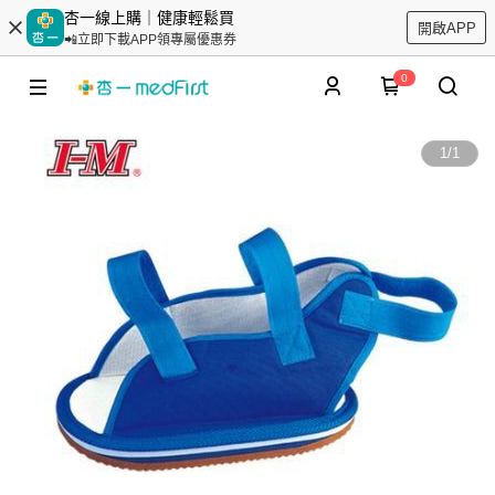
杏一線上購｜健康輕鬆買
開啟APP
📲立即下載APP領專屬優惠券
0
1
/
1