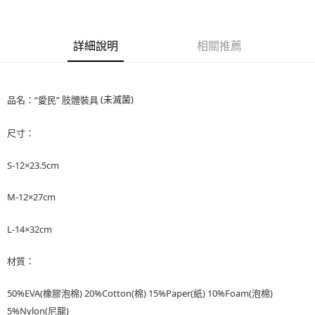
4.訂單成立30分鐘內，如未前往確認交易或遇審核未通過，訂單將自動取
１．簡單：不需註冊會員、不需綁卡、不需儲值。
運送方式
消。如遇「轉專審核」未通過狀況，表示未達大哥付你分期系統評分，恕無
２．便利：只要手機號碼，簡訊認證，即可結帳。
法說明評估內容。
３．安心：先確認商品／服務後，再付款。
大榮宅配
【繳款方式說明】
詳細說明
相關推薦
1.分期款項不併入電信帳單，「大哥付你分期」於每月結算日後寄送繳費提
每筆NT$80，滿NT$999(含以上)免運費
【「AFTEE先享後付」結帳流程】
醒簡訊。
１．於結帳方式選擇「AFTEE先享後付」後，將跳轉至「AFTEE先享後付」
2.透過簡訊連結打開帳單後，可選擇「超商條碼／台灣大直營門市／銀行轉
結帳頁面，進行簡訊認證並確認金額後，即可完成結帳。
帳／街口支付／iPASS MONEY」等通路繳費。
(未滅菌)
品名：“愛民” 肢體裝具
２．訂單成立數日內，您將收到繳費通知簡訊。
３．收到繳費通知簡訊後14天內，點擊此簡訊中的連結，可透過四大超商／
【注意事項】
ATM／網路銀行／等多元方式進行付款，方視為交易完成。
尺寸：
1.本服務係由「台灣大哥大股份有限公司」（以下簡稱本公司）所提供，讓
※ 請注意：結帳手續完成當下不需立刻繳費，但若您需要取消訂單，請聯絡
用戶於交易時，得透過本服務購買商品或服務，並由商店將買賣／分期付款
購買商品的店家。未經商家同意取消之訂單仍視為有效，需透過AFTEE先享
買賣價金債權讓與本公司後，依約使用本公司帳單繳交帳款。
後付繳納相關費用。
S-12×23.5cm
2.基於同意付款使用「大哥付你分期」之契約關係目的，商店將以您的個人
※ 交易是否成功請以「AFTEE先享後付 」之結帳頁面顯示為準，若有關於
資料（包含姓名、電話或地址）提供予台灣大哥大進項蒐集、處理及利用，
是否繳費成功／繳費後需取消欲退款等相關疑問，請聯繫「AFTEE先享後付
M-12×27cm
由本公司與您本人進行分期帳單所需資料之確認、核對及更正。
客戶支援中心」
https://netprotections.freshdesk.com/support/home
3.完整用戶服務條款，請詳閱以下連結：
https://oppay.tw/userRule
【注意事項】
L-14×32cm
１．透過由恩沛科技股份有限公司提供之「AFTEE先享後付」服務完成之交
易，需依本服務之必要範圍內提供個人資料，並將交易相關給付款項請求債
材質：
權轉讓予恩沛科技股份有限公司。
２．關於個人資料處理事宜，請瀏覽以下網址：
https://aftee.tw/terms/#terms3
50%EVA(橡膠泡棉) 20%Cotton(棉) 15%Paper(紙) 10%Foam(泡棉)
３．未成年的使用者請事先徵得法定代理人或監護人之同意方可使用
5%Nylon(尼龍)