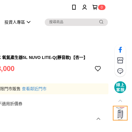
0
投資人專區
K 氧氣產生器5L NUVO LITE-Q(靜音款)【杏一】
,000
僅限門市販售
查看鄰近門市
不適用折價券