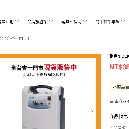
會員活動
品牌旗艦館
輔具與補助
門市資訊專欄
洽全台杏一門市】
耐克NIDE
NT$38
本商品
※ 本商品
商品特色
商品編號