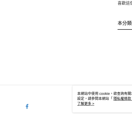
喜歡這
本分類
本網站中使用 cookie，欲查詢有關
設定，請參閱本網站「
隱私權條款
使用 cookie。
了解更多 >