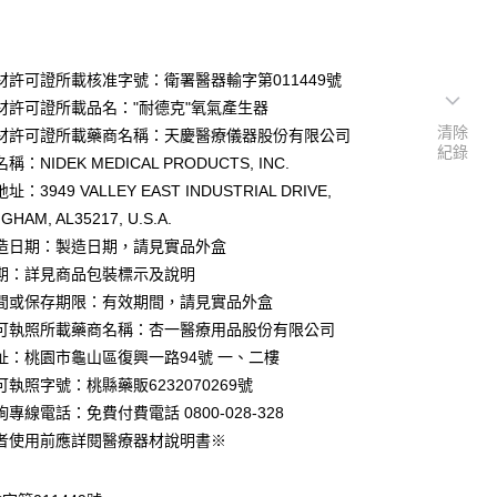
材許可證所載核准字號：衛署醫器輸字第011449號
材許可證所載品名："耐德克"氧氣產生器
清除
材許可證所載藥商名稱：天慶醫療儀器股份有限公司
紀錄
：NIDEK MEDICAL PRODUCTS, INC.
：3949 VALLEY EAST INDUSTRIAL DRIVE,
GHAM, AL35217, U.S.A.
造日期：製造日期，請見實品外盒
期：詳見商品包裝標示及說明
間或保存期限：有效期間，請見實品外盒
可執照所載藥商名稱：杏一醫療用品股份有限公司
址：桃園市龜山區復興一路94號 一、二樓
執照字號：桃縣藥販6232070269號
專線電話：免費付費電話 0800-028-328
者使用前應詳閱醫療器材說明書※