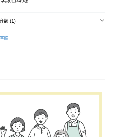
字第011449號
類 (1)
| 週邊商品
呼吸照護【網路無法販售/請洽全台杏一門
客服