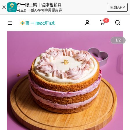
杏一線上購｜健康輕鬆買
開啟APP
📲立即下載APP領專屬優惠券
0
1
/
2