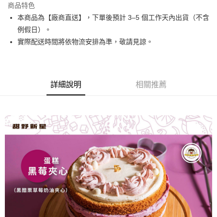
商品特色
6 期 0 利率 每期
NT$187
21家銀行
合作金庫商業銀行
第一商業銀行
本商品為【廠商直送】，下單後預計 3–5 個工作天內出貨（不含
華南商業銀行
彰化商業銀行
合作金庫商業銀行
第一商業銀行
LINE Pay
例假日）。
上海商業儲蓄銀行
台北富邦商業銀行
華南商業銀行
彰化商業銀行
國泰世華商業銀行
兆豐國際商業銀行
實際配送時間將依物流安排為準，敬請見諒。
Apple Pay
上海商業儲蓄銀行
台北富邦商業銀行
臺灣中小企業銀行
台中商業銀行
國泰世華商業銀行
兆豐國際商業銀行
匯豐（台灣）商業銀行
華泰商業銀行
街口支付
臺灣中小企業銀行
台中商業銀行
聯邦商業銀行
遠東國際商業銀行
匯豐（台灣）商業銀行
華泰商業銀行
悠遊付
元大商業銀行
永豐商業銀行
詳細說明
相關推薦
聯邦商業銀行
遠東國際商業銀行
玉山商業銀行
星展（台灣）商業銀行
元大商業銀行
永豐商業銀行
Google Pay
台新國際商業銀行
中國信託商業銀行
玉山商業銀行
星展（台灣）商業銀行
台灣樂天信用卡公司
台新國際商業銀行
中國信託商業銀行
全盈+PAY
台灣樂天信用卡公司
大哥付你分期
相關說明
【大哥付你分期使用說明】
AFTEE先享後付
1.本服務由台灣大哥大提供，台灣大哥大用戶可立即使用無須另外申請。
2.付款方式選擇「大哥付你分期」，訂單成立後會自動跳轉到大哥付的交易
相關說明
流程，驗證手機門號後，選擇欲分期的期數、繳款截止日，確認付款後即完
【關於「AFTEE先享後付」】
成交易。
ATM付款
AFTEE先享後付是「在收到商品之後才付款」的支付方式。 讓您購物簡單
3.實際核准額度、可分期數及費用金額請依後續交易確認頁面所載為準。
便利好安心！
4.訂單成立30分鐘內，如未前往確認交易或遇審核未通過，訂單將自動取
１．簡單：不需註冊會員、不需綁卡、不需儲值。