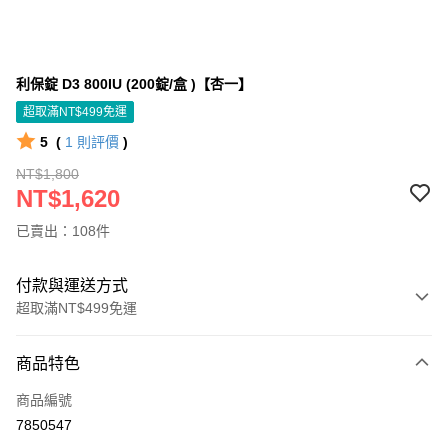
利保錠 D3 800IU (200錠/盒 )【杏一】
超取滿NT$499免運
5
(
1
則評價
)
NT$1,800
NT$1,620
已賣出：108件
付款與運送方式
超取滿NT$499免運
付款方式
商品特色
信用卡一次付款
商品編號
信用卡分期付款
7850547
3 期 0 利率 每期
NT$540
21家銀行