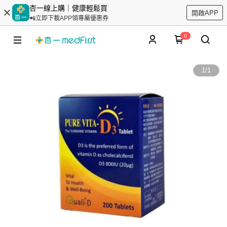
杏一線上購｜健康輕鬆買
開啟APP
📲立即下載APP領專屬優惠券
0
1
/
1