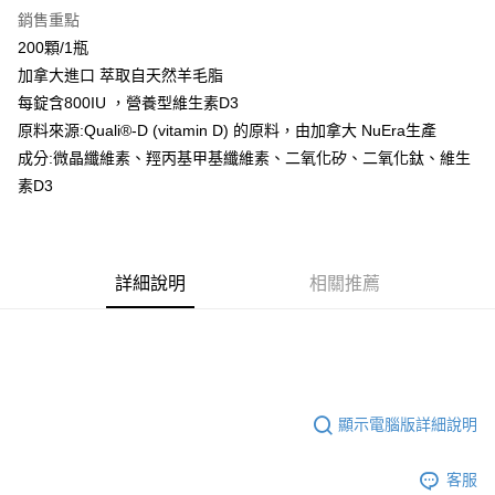
銷售重點
6 期 0 利率 每期
NT$270
21家銀行
合作金庫商業銀行
第一商業銀行
200顆/1瓶
華南商業銀行
彰化商業銀行
合作金庫商業銀行
第一商業銀行
LINE Pay
加拿大進口 萃取自天然羊毛脂
上海商業儲蓄銀行
台北富邦商業銀行
華南商業銀行
彰化商業銀行
國泰世華商業銀行
兆豐國際商業銀行
每錠含800IU ，營養型維生素D3
Apple Pay
上海商業儲蓄銀行
台北富邦商業銀行
臺灣中小企業銀行
台中商業銀行
原料來源:Quali®-D (vitamin D) 的原料，由加拿大 NuEra生產
國泰世華商業銀行
兆豐國際商業銀行
匯豐（台灣）商業銀行
華泰商業銀行
街口支付
臺灣中小企業銀行
台中商業銀行
成分:微晶纖維素、羥丙基甲基纖維素、二氧化矽、二氧化鈦、維生
聯邦商業銀行
遠東國際商業銀行
匯豐（台灣）商業銀行
華泰商業銀行
素D3
悠遊付
元大商業銀行
永豐商業銀行
聯邦商業銀行
遠東國際商業銀行
玉山商業銀行
星展（台灣）商業銀行
元大商業銀行
永豐商業銀行
Google Pay
台新國際商業銀行
中國信託商業銀行
玉山商業銀行
星展（台灣）商業銀行
台灣樂天信用卡公司
台新國際商業銀行
中國信託商業銀行
全盈+PAY
詳細說明
相關推薦
台灣樂天信用卡公司
大哥付你分期
相關說明
【大哥付你分期使用說明】
AFTEE先享後付
1.本服務由台灣大哥大提供，台灣大哥大用戶可立即使用無須另外申請。
2.付款方式選擇「大哥付你分期」，訂單成立後會自動跳轉到大哥付的交易
相關說明
顯示電腦版詳細說明
流程，驗證手機門號後，選擇欲分期的期數、繳款截止日，確認付款後即完
【關於「AFTEE先享後付」】
成交易。
ATM付款
AFTEE先享後付是「在收到商品之後才付款」的支付方式。 讓您購物簡單
3.實際核准額度、可分期數及費用金額請依後續交易確認頁面所載為準。
便利好安心！
客服
4.訂單成立30分鐘內，如未前往確認交易或遇審核未通過，訂單將自動取