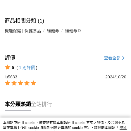
１．簡單：不需註冊會員、不需綁卡、不需儲值。
運送方式
消。如遇「轉專審核」未通過狀況，表示未達大哥付你分期系統評分，恕無
２．便利：只要手機號碼，簡訊認證，即可結帳。
法說明評估內容。
３．安心：先確認商品／服務後，再付款。
付款後全家取貨
【繳款方式說明】
1.分期款項不併入電信帳單，「大哥付你分期」於每月結算日後寄送繳費提
商品相關分類 (1)
每筆NT$65，滿NT$499(含以上)免運費
【「AFTEE先享後付」結帳流程】
醒簡訊。
１．於結帳方式選擇「AFTEE先享後付」後，將跳轉至「AFTEE先享後付」
2.透過簡訊連結打開帳單後，可選擇「超商條碼／台灣大直營門市／銀行轉
機能保健 | 保健食品
維他命
維他命Ｄ
付款後萊爾富取貨
結帳頁面，進行簡訊認證並確認金額後，即可完成結帳。
帳／街口支付／iPASS MONEY」等通路繳費。
２．訂單成立數日內，您將收到繳費通知簡訊。
每筆NT$65，滿NT$799(含以上)免運費
３．收到繳費通知簡訊後14天內，點擊此簡訊中的連結，可透過四大超商／
【注意事項】
ATM／網路銀行／等多元方式進行付款，方視為交易完成。
付款後7-11取貨
1.本服務係由「台灣大哥大股份有限公司」（以下簡稱本公司）所提供，讓
※ 請注意：結帳手續完成當下不需立刻繳費，但若您需要取消訂單，請聯絡
用戶於交易時，得透過本服務購買商品或服務，並由商店將買賣／分期付款
評價
查看全部
每筆NT$65，滿NT$799(含以上)免運費
購買商品的店家。未經商家同意取消之訂單仍視為有效，需透過AFTEE先享
買賣價金債權讓與本公司後，依約使用本公司帳單繳交帳款。
後付繳納相關費用。
2.基於同意付款使用「大哥付你分期」之契約關係目的，商店將以您的個人
5
(
1
則評價
)
大榮宅配
※ 交易是否成功請以「AFTEE先享後付 」之結帳頁面顯示為準，若有關於
資料（包含姓名、電話或地址）提供予台灣大哥大進項蒐集、處理及利用，
是否繳費成功／繳費後需取消欲退款等相關疑問，請聯繫「AFTEE先享後付
每筆NT$80，滿NT$999(含以上)免運費
lu5633
2024/10/20
由本公司與您本人進行分期帳單所需資料之確認、核對及更正。
客戶支援中心」
https://netprotections.freshdesk.com/support/home
3.完整用戶服務條款，請詳閱以下連結：
https://oppay.tw/userRule
【注意事項】
１．透過由恩沛科技股份有限公司提供之「AFTEE先享後付」服務完成之交
易，需依本服務之必要範圍內提供個人資料，並將交易相關給付款項請求債
本分類熱銷
全站排行
權轉讓予恩沛科技股份有限公司。
２．關於個人資料處理事宜，請瀏覽以下網址：
https://aftee.tw/terms/#terms3
３．未成年的使用者請事先徵得法定代理人或監護人之同意方可使用
本網站中使用 cookie，欲查詢有關本網站使用 cookie 方式之詳情，及若您不希
熱門標籤
「AFTEE先享後付」，若未經同意申辦者引起之損失，本公司不負相關責
望在電腦上使用 cookie 時應如何變更電腦的 cookie 設定，請參閱本網站「
隱私