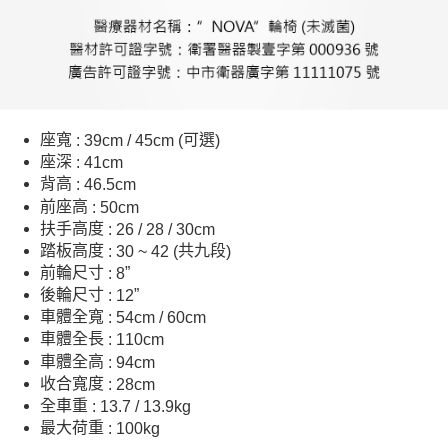
座寬
可選
: 39cm / 45cm (
)
座深
: 41cm
背高
: 46.5cm
前座高
: 50cm
扶手高度
: 26 / 28 / 30cm
踏板高度
共九段
: 30 ~ 42 (
)
前輪尺寸
”
: 8
後輪尺寸
”
: 12
車體全寬
: 54cm / 60cm
車體全長
: 110cm
車體全高
: 94cm
收合寬度
: 28cm
全車重
: 13.7 / 13.9kg
最大荷重
: 100kg