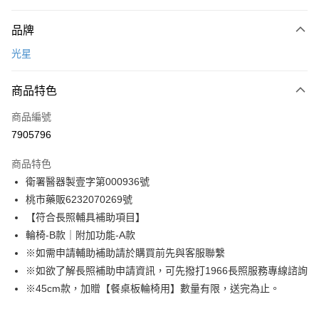
付款方式
品牌
信用卡一次付款
光星
信用卡分期付款
3 期 0 利率 每期
NT$4,350
21家銀行
商品特色
6 期 0 利率 每期
NT$2,175
21家銀行
合作金庫商業銀行
第一商業銀行
商品編號
華南商業銀行
彰化商業銀行
合作金庫商業銀行
第一商業銀行
7905796
LINE Pay
上海商業儲蓄銀行
台北富邦商業銀行
華南商業銀行
彰化商業銀行
國泰世華商業銀行
兆豐國際商業銀行
Apple Pay
上海商業儲蓄銀行
台北富邦商業銀行
商品特色
臺灣中小企業銀行
台中商業銀行
國泰世華商業銀行
兆豐國際商業銀行
衛署醫器製壹字第000936號
匯豐（台灣）商業銀行
華泰商業銀行
街口支付
臺灣中小企業銀行
台中商業銀行
桃市藥販6232070269號
聯邦商業銀行
遠東國際商業銀行
匯豐（台灣）商業銀行
華泰商業銀行
悠遊付
元大商業銀行
永豐商業銀行
【符合長照輔具補助項目】
聯邦商業銀行
遠東國際商業銀行
玉山商業銀行
星展（台灣）商業銀行
輪椅-B款｜附加功能-A款
元大商業銀行
永豐商業銀行
Google Pay
台新國際商業銀行
中國信託商業銀行
玉山商業銀行
星展（台灣）商業銀行
※如需申請輔助補助請於購買前先與客服聯繫
台灣樂天信用卡公司
台新國際商業銀行
中國信託商業銀行
全盈+PAY
※如欲了解長照補助申請資訊，可先撥打1966長照服務專線諮詢
台灣樂天信用卡公司
※45cm款，加贈【餐桌板輪椅用】數量有限，送完為止。
大哥付你分期
相關說明