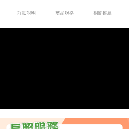
【大哥付你分期使用說明】
AFTEE先享後付
1.本服務由台灣大哥大提供，台灣大哥大用戶可立即使用無須另外申請。
詳細說明
商品規格
相關推薦
2.付款方式選擇「大哥付你分期」，訂單成立後會自動跳轉到大哥付的交易
相關說明
流程，驗證手機門號後，選擇欲分期的期數、繳款截止日，確認付款後即完
【關於「AFTEE先享後付」】
成交易。
ATM付款
AFTEE先享後付是「在收到商品之後才付款」的支付方式。 讓您購物簡單
3.實際核准額度、可分期數及費用金額請依後續交易確認頁面所載為準。
便利好安心！
4.訂單成立30分鐘內，如未前往確認交易或遇審核未通過，訂單將自動取
１．簡單：不需註冊會員、不需綁卡、不需儲值。
運送方式
消。如遇「轉專審核」未通過狀況，表示未達大哥付你分期系統評分，恕無
２．便利：只要手機號碼，簡訊認證，即可結帳。
法說明評估內容。
３．安心：先確認商品／服務後，再付款。
大榮宅配
【繳款方式說明】
1.分期款項不併入電信帳單，「大哥付你分期」於每月結算日後寄送繳費提
每筆NT$80，滿NT$999(含以上)免運費
【「AFTEE先享後付」結帳流程】
醒簡訊。
１．於結帳方式選擇「AFTEE先享後付」後，將跳轉至「AFTEE先享後付」
2.透過簡訊連結打開帳單後，可選擇「超商條碼／台灣大直營門市／銀行轉
結帳頁面，進行簡訊認證並確認金額後，即可完成結帳。
帳／街口支付／iPASS MONEY」等通路繳費。
２．訂單成立數日內，您將收到繳費通知簡訊。
３．收到繳費通知簡訊後14天內，點擊此簡訊中的連結，可透過四大超商／
【注意事項】
ATM／網路銀行／等多元方式進行付款，方視為交易完成。
1.本服務係由「台灣大哥大股份有限公司」（以下簡稱本公司）所提供，讓
※ 請注意：結帳手續完成當下不需立刻繳費，但若您需要取消訂單，請聯絡
用戶於交易時，得透過本服務購買商品或服務，並由商店將買賣／分期付款
購買商品的店家。未經商家同意取消之訂單仍視為有效，需透過AFTEE先享
買賣價金債權讓與本公司後，依約使用本公司帳單繳交帳款。
後付繳納相關費用。
2.基於同意付款使用「大哥付你分期」之契約關係目的，商店將以您的個人
※ 交易是否成功請以「AFTEE先享後付 」之結帳頁面顯示為準，若有關於
資料（包含姓名、電話或地址）提供予台灣大哥大進項蒐集、處理及利用，
是否繳費成功／繳費後需取消欲退款等相關疑問，請聯繫「AFTEE先享後付
由本公司與您本人進行分期帳單所需資料之確認、核對及更正。
客戶支援中心」
https://netprotections.freshdesk.com/support/home
3.完整用戶服務條款，請詳閱以下連結：
https://oppay.tw/userRule
【注意事項】