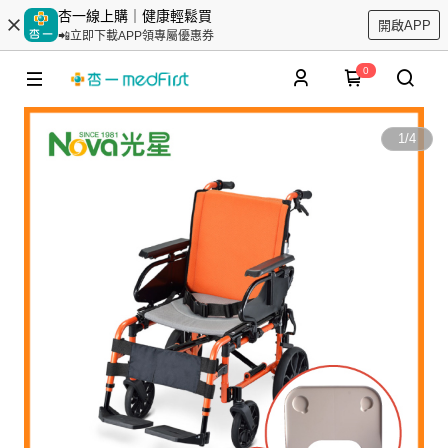
杏一線上購｜健康輕鬆買
開啟APP
📲立即下載APP領專屬優惠券
0
1
/
4