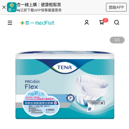
杏一線上購｜健康輕鬆買
開啟APP
📲立即下載APP領專屬優惠券
0
1
/
1