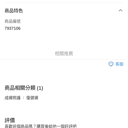
信用卡分期付款
3 期 0 利率 每期
NT$545
21家銀行
商品特色
6 期 0 利率 每期
NT$272
21家銀行
合作金庫商業銀行
第一商業銀行
商品編號
華南商業銀行
彰化商業銀行
合作金庫商業銀行
第一商業銀行
7937106
LINE Pay
上海商業儲蓄銀行
台北富邦商業銀行
華南商業銀行
彰化商業銀行
國泰世華商業銀行
兆豐國際商業銀行
Apple Pay
上海商業儲蓄銀行
台北富邦商業銀行
臺灣中小企業銀行
台中商業銀行
國泰世華商業銀行
兆豐國際商業銀行
匯豐（台灣）商業銀行
華泰商業銀行
街口支付
臺灣中小企業銀行
台中商業銀行
相關推薦
聯邦商業銀行
遠東國際商業銀行
匯豐（台灣）商業銀行
華泰商業銀行
悠遊付
元大商業銀行
永豐商業銀行
聯邦商業銀行
遠東國際商業銀行
客服
玉山商業銀行
星展（台灣）商業銀行
元大商業銀行
永豐商業銀行
Google Pay
台新國際商業銀行
中國信託商業銀行
玉山商業銀行
星展（台灣）商業銀行
台灣樂天信用卡公司
台新國際商業銀行
中國信託商業銀行
全盈+PAY
台灣樂天信用卡公司
商品相關分類 (1)
大哥付你分期
成褲照護
復健褲
相關說明
【大哥付你分期使用說明】
AFTEE先享後付
1.本服務由台灣大哥大提供，台灣大哥大用戶可立即使用無須另外申請。
2.付款方式選擇「大哥付你分期」，訂單成立後會自動跳轉到大哥付的交易
相關說明
評價
流程，驗證手機門號後，選擇欲分期的期數、繳款截止日，確認付款後即完
【關於「AFTEE先享後付」】
喜歡這個商品嗎？購買後給他一個好評吧
成交易。
ATM付款