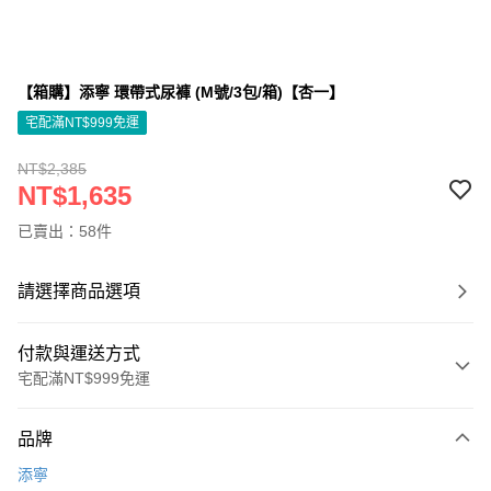
【箱購】添寧 環帶式尿褲 (M號/3包/箱)【杏一】
宅配滿NT$999免運
NT$2,385
NT$1,635
已賣出：58件
請選擇商品選項
付款與運送方式
宅配滿NT$999免運
付款方式
品牌
信用卡一次付款
添寧