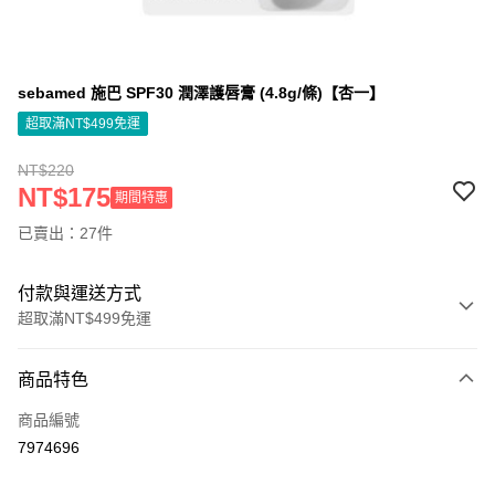
sebamed 施巴 SPF30 潤澤護唇膏 (4.8g/條)【杏一】
超取滿NT$499免運
NT$220
NT$175
期間特惠
已賣出：27件
付款與運送方式
超取滿NT$499免運
付款方式
商品特色
信用卡一次付款
商品編號
信用卡分期付款
7974696
3 期 0 利率 每期
NT$66
21家銀行