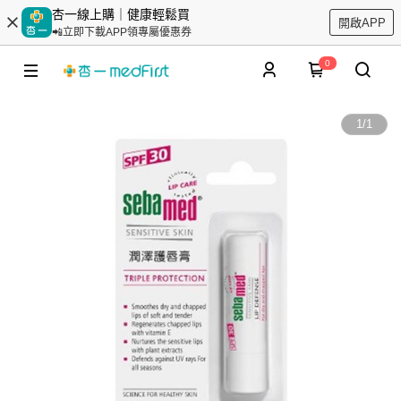
杏一線上購｜健康輕鬆買
開啟APP
📲立即下載APP領專屬優惠券
0
1
/
1