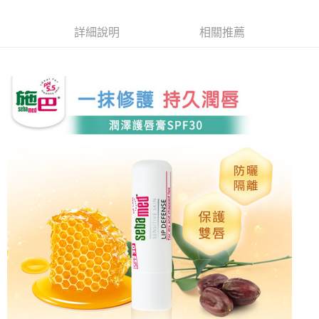
6 期 0 利率 每期
NT$33
21家銀行
合作金庫商業銀行
第一商業銀行
華南商業銀行
彰化商業銀行
合作金庫商業銀行
第一商業銀行
LINE Pay
詳細說明
相關推薦
上海商業儲蓄銀行
台北富邦商業銀行
華南商業銀行
彰化商業銀行
國泰世華商業銀行
兆豐國際商業銀行
Apple Pay
上海商業儲蓄銀行
台北富邦商業銀行
臺灣中小企業銀行
台中商業銀行
國泰世華商業銀行
兆豐國際商業銀行
匯豐（台灣）商業銀行
華泰商業銀行
街口支付
臺灣中小企業銀行
台中商業銀行
聯邦商業銀行
遠東國際商業銀行
匯豐（台灣）商業銀行
華泰商業銀行
悠遊付
元大商業銀行
永豐商業銀行
聯邦商業銀行
遠東國際商業銀行
玉山商業銀行
星展（台灣）商業銀行
元大商業銀行
永豐商業銀行
Google Pay
台新國際商業銀行
中國信託商業銀行
玉山商業銀行
星展（台灣）商業銀行
台灣樂天信用卡公司
台新國際商業銀行
中國信託商業銀行
全盈+PAY
台灣樂天信用卡公司
大哥付你分期
相關說明
【大哥付你分期使用說明】
AFTEE先享後付
1.本服務由台灣大哥大提供，台灣大哥大用戶可立即使用無須另外申請。
2.付款方式選擇「大哥付你分期」，訂單成立後會自動跳轉到大哥付的交易
相關說明
流程，驗證手機門號後，選擇欲分期的期數、繳款截止日，確認付款後即完
【關於「AFTEE先享後付」】
成交易。
ATM付款
AFTEE先享後付是「在收到商品之後才付款」的支付方式。 讓您購物簡單
3.實際核准額度、可分期數及費用金額請依後續交易確認頁面所載為準。
便利好安心！
4.訂單成立30分鐘內，如未前往確認交易或遇審核未通過，訂單將自動取
１．簡單：不需註冊會員、不需綁卡、不需儲值。
運送方式
消。如遇「轉專審核」未通過狀況，表示未達大哥付你分期系統評分，恕無
２．便利：只要手機號碼，簡訊認證，即可結帳。