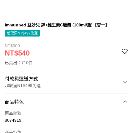
Immunped 益妙兒 鋅+維生素C糖漿 (100ml/瓶)【杏一】
超取滿NT$499免運
NT$600
NT$540
已賣出：710件
付款與運送方式
超取滿NT$499免運
付款方式
商品特色
信用卡一次付款
商品編號
信用卡分期付款
8074919
3 期 0 利率 每期
NT$180
21家銀行
商品特色