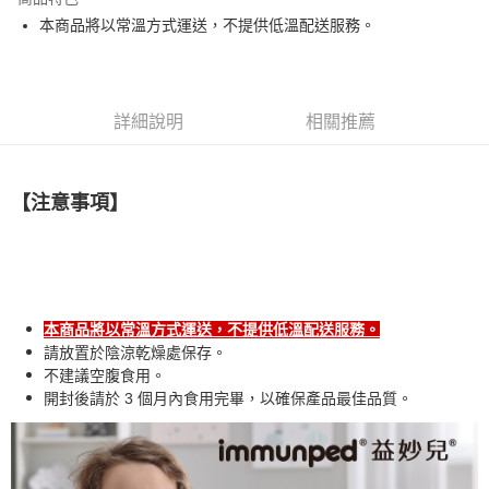
6 期 0 利率 每期
NT$90
21家銀行
合作金庫商業銀行
第一商業銀行
本商品將以常溫方式運送，不提供低溫配送服務。
華南商業銀行
彰化商業銀行
合作金庫商業銀行
第一商業銀行
LINE Pay
上海商業儲蓄銀行
台北富邦商業銀行
華南商業銀行
彰化商業銀行
國泰世華商業銀行
兆豐國際商業銀行
Apple Pay
上海商業儲蓄銀行
台北富邦商業銀行
臺灣中小企業銀行
台中商業銀行
國泰世華商業銀行
兆豐國際商業銀行
詳細說明
相關推薦
匯豐（台灣）商業銀行
華泰商業銀行
街口支付
臺灣中小企業銀行
台中商業銀行
聯邦商業銀行
遠東國際商業銀行
匯豐（台灣）商業銀行
華泰商業銀行
悠遊付
元大商業銀行
永豐商業銀行
聯邦商業銀行
遠東國際商業銀行
玉山商業銀行
星展（台灣）商業銀行
【注意事項】
元大商業銀行
永豐商業銀行
Google Pay
台新國際商業銀行
中國信託商業銀行
玉山商業銀行
星展（台灣）商業銀行
台灣樂天信用卡公司
台新國際商業銀行
中國信託商業銀行
全盈+PAY
台灣樂天信用卡公司
大哥付你分期
相關說明
本商品將以常溫方式運送，不提供低溫配送服務。
【大哥付你分期使用說明】
請放置於陰涼乾燥處保存
。
AFTEE先享後付
1.本服務由台灣大哥大提供，台灣大哥大用戶可立即使用無須另外申請。
不建議空腹食用。
2.付款方式選擇「大哥付你分期」，訂單成立後會自動跳轉到大哥付的交易
相關說明
開封後請於 3 個月內食用完畢，以確保產品最佳品質。
流程，驗證手機門號後，選擇欲分期的期數、繳款截止日，確認付款後即完
【關於「AFTEE先享後付」】
成交易。
ATM付款
AFTEE先享後付是「在收到商品之後才付款」的支付方式。 讓您購物簡單
3.實際核准額度、可分期數及費用金額請依後續交易確認頁面所載為準。
便利好安心！
4.訂單成立30分鐘內，如未前往確認交易或遇審核未通過，訂單將自動取
１．簡單：不需註冊會員、不需綁卡、不需儲值。
運送方式
消。如遇「轉專審核」未通過狀況，表示未達大哥付你分期系統評分，恕無
２．便利：只要手機號碼，簡訊認證，即可結帳。