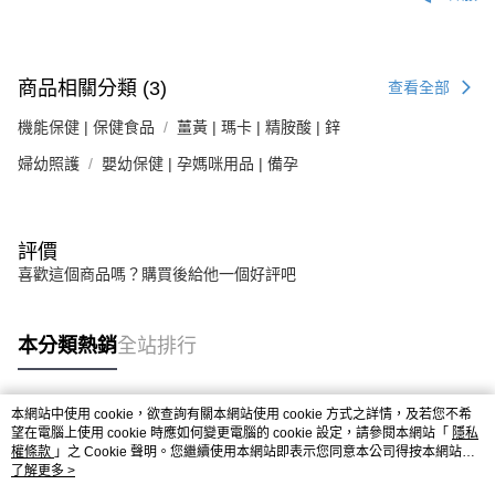
商品相關分類 (3)
查看全部
機能保健 | 保健食品
薑黃 | 瑪卡 | 精胺酸 | 鋅
婦幼照護
嬰幼保健 | 孕媽咪用品 | 備孕
評價
喜歡這個商品嗎？購買後給他一個好評吧
本分類熱銷
全站排行
本網站中使用 cookie，欲查詢有關本網站使用 cookie 方式之詳情，及若您不希
熱門標籤
望在電腦上使用 cookie 時應如何變更電腦的 cookie 設定，請參閱本網站「
隱私
權條款
」之 Cookie 聲明。您繼續使用本網站即表示您同意本公司得按本網站使
用條款之 Cookie 聲明使用 cookie。
了解更多 >