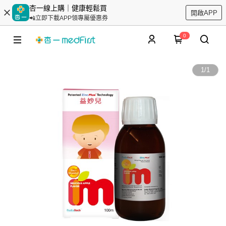
杏一線上購｜健康輕鬆買
開啟APP
📲立即下載APP領專屬優惠券
0
1
/
1