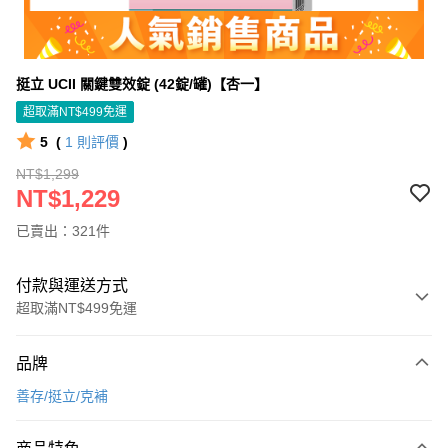
挺立 UCII 關鍵雙效錠 (42錠/罐)【杏一】
超取滿NT$499免運
5
(
1
則評價
)
NT$1,299
NT$1,229
已賣出：321件
付款與運送方式
超取滿NT$499免運
付款方式
品牌
信用卡一次付款
善存/挺立/克補
信用卡分期付款
3 期 0 利率 每期
NT$409
21家銀行