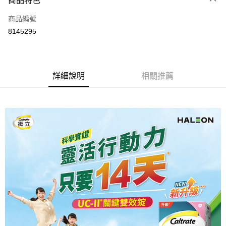
商品特色
6 期 0 利率 每期
NT$204
21家銀行
合作金庫商業銀行
第一商業銀行
商品編號
華南商業銀行
彰化商業銀行
合作金庫商業銀行
第一商業銀行
8145295
LINE Pay
上海商業儲蓄銀行
台北富邦商業銀行
華南商業銀行
彰化商業銀行
國泰世華商業銀行
兆豐國際商業銀行
Apple Pay
上海商業儲蓄銀行
台北富邦商業銀行
臺灣中小企業銀行
台中商業銀行
國泰世華商業銀行
兆豐國際商業銀行
匯豐（台灣）商業銀行
華泰商業銀行
街口支付
臺灣中小企業銀行
台中商業銀行
詳細說明
相關推薦
聯邦商業銀行
遠東國際商業銀行
匯豐（台灣）商業銀行
華泰商業銀行
悠遊付
元大商業銀行
永豐商業銀行
聯邦商業銀行
遠東國際商業銀行
玉山商業銀行
星展（台灣）商業銀行
元大商業銀行
永豐商業銀行
Google Pay
台新國際商業銀行
中國信託商業銀行
玉山商業銀行
星展（台灣）商業銀行
台灣樂天信用卡公司
台新國際商業銀行
中國信託商業銀行
全盈+PAY
台灣樂天信用卡公司
大哥付你分期
相關說明
【大哥付你分期使用說明】
AFTEE先享後付
1.本服務由台灣大哥大提供，台灣大哥大用戶可立即使用無須另外申請。
2.付款方式選擇「大哥付你分期」，訂單成立後會自動跳轉到大哥付的交易
相關說明
流程，驗證手機門號後，選擇欲分期的期數、繳款截止日，確認付款後即完
【關於「AFTEE先享後付」】
成交易。
ATM付款
AFTEE先享後付是「在收到商品之後才付款」的支付方式。 讓您購物簡單
3.實際核准額度、可分期數及費用金額請依後續交易確認頁面所載為準。
便利好安心！
4.訂單成立30分鐘內，如未前往確認交易或遇審核未通過，訂單將自動取