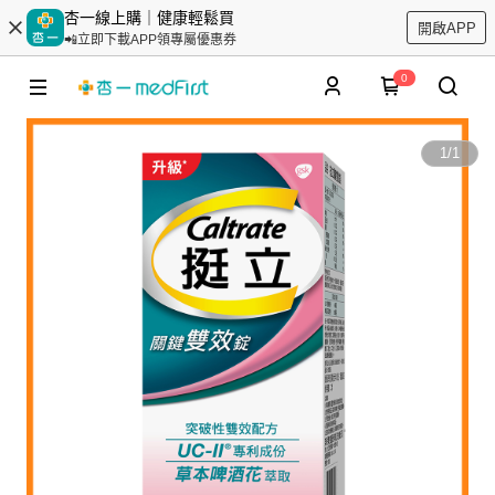
杏一線上購｜健康輕鬆買
開啟APP
📲立即下載APP領專屬優惠券
0
1
/
1