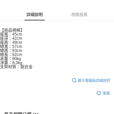
6 期 0 利率 每期
NT$510
21家銀行
合作金庫商業銀行
第一商業銀行
華南商業銀行
彰化商業銀行
合作金庫商業銀行
第一商業銀行
LINE Pay
詳細說明
相關推薦
上海商業儲蓄銀行
台北富邦商業銀行
華南商業銀行
彰化商業銀行
國泰世華商業銀行
兆豐國際商業銀行
Apple Pay
上海商業儲蓄銀行
台北富邦商業銀行
臺灣中小企業銀行
台中商業銀行
國泰世華商業銀行
兆豐國際商業銀行
【商品規格】
匯豐（台灣）商業銀行
華泰商業銀行
街口支付
座寬：45cm
臺灣中小企業銀行
台中商業銀行
聯邦商業銀行
遠東國際商業銀行
座深：42cm
匯豐（台灣）商業銀行
華泰商業銀行
座高：49cm
悠遊付
元大商業銀行
永豐商業銀行
聯邦商業銀行
遠東國際商業銀行
總寬：57cm
玉山商業銀行
星展（台灣）商業銀行
元大商業銀行
永豐商業銀行
總高：93cm
Google Pay
台新國際商業銀行
中國信託商業銀行
總長：82cm
玉山商業銀行
星展（台灣）商業銀行
承重：90kg
台灣樂天信用卡公司
台新國際商業銀行
中國信託商業銀行
全盈+PAY
淨重：8.3kg
台灣樂天信用卡公司
支架材質：鋁合金
大哥付你分期
相關說明
顯示電腦版詳細說明
【大哥付你分期使用說明】
AFTEE先享後付
1.本服務由台灣大哥大提供，台灣大哥大用戶可立即使用無須另外申請。
2.付款方式選擇「大哥付你分期」，訂單成立後會自動跳轉到大哥付的交易
相關說明
客服
流程，驗證手機門號後，選擇欲分期的期數、繳款截止日，確認付款後即完
【關於「AFTEE先享後付」】
成交易。
ATM付款
AFTEE先享後付是「在收到商品之後才付款」的支付方式。 讓您購物簡單
3.實際核准額度、可分期數及費用金額請依後續交易確認頁面所載為準。
便利好安心！
4.訂單成立30分鐘內，如未前往確認交易或遇審核未通過，訂單將自動取
１．簡單：不需註冊會員、不需綁卡、不需儲值。