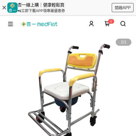
杏一線上購｜健康輕鬆買
開啟APP
📲立即下載APP領專屬優惠券
0
1
/
1