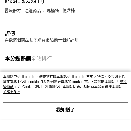
商品相關分類 (1)
運送方式
消。如遇「轉專審核」未通過狀況，表示未達大哥付你分期系統評分，恕無
２．便利：只要手機號碼，簡訊認證，即可結帳。
法說明評估內容。
３．安心：先確認商品／服務後，再付款。
大榮宅配
醫療器材 | 週邊商品
馬桶椅 | 便盆椅
【繳款方式說明】
1.分期款項不併入電信帳單，「大哥付你分期」於每月結算日後寄送繳費提
每筆NT$80，滿NT$999(含以上)免運費
【「AFTEE先享後付」結帳流程】
醒簡訊。
１．於結帳方式選擇「AFTEE先享後付」後，將跳轉至「AFTEE先享後付」
2.透過簡訊連結打開帳單後，可選擇「超商條碼／台灣大直營門市／銀行轉
結帳頁面，進行簡訊認證並確認金額後，即可完成結帳。
帳／街口支付／iPASS MONEY」等通路繳費。
評價
２．訂單成立數日內，您將收到繳費通知簡訊。
喜歡這個商品嗎？購買後給他一個好評吧
３．收到繳費通知簡訊後14天內，點擊此簡訊中的連結，可透過四大超商／
【注意事項】
ATM／網路銀行／等多元方式進行付款，方視為交易完成。
1.本服務係由「台灣大哥大股份有限公司」（以下簡稱本公司）所提供，讓
※ 請注意：結帳手續完成當下不需立刻繳費，但若您需要取消訂單，請聯絡
用戶於交易時，得透過本服務購買商品或服務，並由商店將買賣／分期付款
購買商品的店家。未經商家同意取消之訂單仍視為有效，需透過AFTEE先享
本分類熱銷
全站排行
買賣價金債權讓與本公司後，依約使用本公司帳單繳交帳款。
後付繳納相關費用。
2.基於同意付款使用「大哥付你分期」之契約關係目的，商店將以您的個人
※ 交易是否成功請以「AFTEE先享後付 」之結帳頁面顯示為準，若有關於
資料（包含姓名、電話或地址）提供予台灣大哥大進項蒐集、處理及利用，
是否繳費成功／繳費後需取消欲退款等相關疑問，請聯繫「AFTEE先享後付
由本公司與您本人進行分期帳單所需資料之確認、核對及更正。
客戶支援中心」
https://netprotections.freshdesk.com/support/home
本網站中使用 cookie，欲查詢有關本網站使用 cookie 方式之詳情，及若您不希
3.完整用戶服務條款，請詳閱以下連結：
https://oppay.tw/userRule
熱門標籤
望在電腦上使用 cookie 時應如何變更電腦的 cookie 設定，請參閱本網站「
隱私
權條款
」之 Cookie 聲明。您繼續使用本網站即表示您同意本公司得按本網站使
【注意事項】
用條款之 Cookie 聲明使用 cookie。
了解更多 >
１．透過由恩沛科技股份有限公司提供之「AFTEE先享後付」服務完成之交
易，需依本服務之必要範圍內提供個人資料，並將交易相關給付款項請求債
權轉讓予恩沛科技股份有限公司。
２．關於個人資料處理事宜，請瀏覽以下網址：
我知道了
https://aftee.tw/terms/#terms3
３．未成年的使用者請事先徵得法定代理人或監護人之同意方可使用
「AFTEE先享後付」，若未經同意申辦者引起之損失，本公司不負相關責
任。