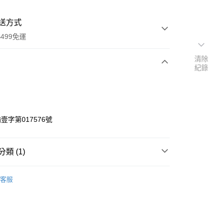
送方式
499免運
清除
紀錄
次付款
期付款
0 利率 每期
NT$36
21家銀行
壹字第017576號
0 利率 每期
NT$18
21家銀行
庫商業銀行
第一商業銀行
業銀行
彰化商業銀行
庫商業銀行
第一商業銀行
業儲蓄銀行
台北富邦商業銀行
類 (1)
業銀行
彰化商業銀行
華商業銀行
兆豐國際商業銀行
業儲蓄銀行
台北富邦商業銀行
人工皮｜敷料｜皮膚保護膜｜疤痕凝膠｜痘痘貼｜灰
小企業銀行
台中商業銀行
華商業銀行
兆豐國際商業銀行
客服
台灣）商業銀行
華泰商業銀行
小企業銀行
台中商業銀行
業銀行
遠東國際商業銀行
台灣）商業銀行
華泰商業銀行
業銀行
永豐商業銀行
業銀行
遠東國際商業銀行
業銀行
星展（台灣）商業銀行
業銀行
永豐商業銀行
y