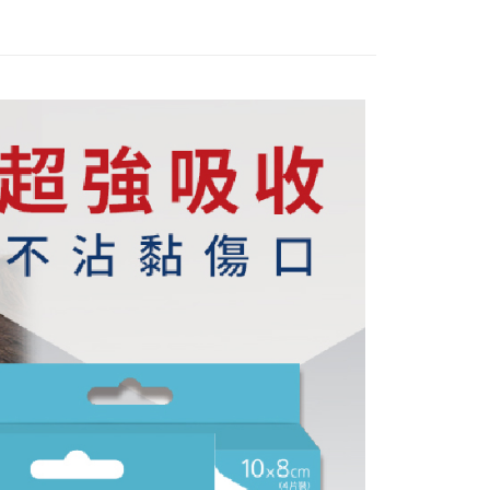
際商業銀行
中國信託商業銀行
業銀行
星展（台灣）商業銀行
天信用卡公司
際商業銀行
中國信託商業銀行
天信用卡公司
分期
你分期使用說明】
享後付
由台灣大哥大提供，台灣大哥大用戶可立即使用無須另外申請。
式選擇「大哥付你分期」，訂單成立後會自動跳轉到大哥付的交易
證手機門號後，選擇欲分期的期數、繳款截止日，確認付款後即
FTEE先享後付」】
。
先享後付是「在收到商品之後才付款」的支付方式。 讓您購物簡單
准額度、可分期數及費用金額請依後續交易確認頁面所載為準。
心！
立30分鐘內，如未前往確認交易或遇審核未通過，訂單將自動取
：不需註冊會員、不需綁卡、不需儲值。
「轉專審核」未通過狀況，表示未達大哥付你分期系統評分，恕
：只要手機號碼，簡訊認證，即可結帳。
評估內容。
：先確認商品／服務後，再付款。
式說明】
家取貨
項不併入電信帳單，「大哥付你分期」於每月結算日後寄送繳費提
EE先享後付」結帳流程】
5，滿NT$499(含以上)免運費
方式選擇「AFTEE先享後付」後，將跳轉至「AFTEE先享後
訊連結打開帳單後，可選擇「超商條碼／台灣大直營門市／銀行轉
頁面，進行簡訊認證並確認金額後，即可完成結帳。
付／iPASS MONEY」等通路繳費。
爾富取貨
成立數日內，您將收到繳費通知簡訊。
費通知簡訊後14天內，點擊此簡訊中的連結，可透過四大超商
5，滿NT$799(含以上)免運費
項】
網路銀行／等多元方式進行付款，方視為交易完成。
係由「台灣大哥大股份有限公司」（以下簡稱本公司）所提供，讓
：結帳手續完成當下不需立刻繳費，但若您需要取消訂單，請聯
1取貨
易時，得透過本服務購買商品或服務，並由商店將買賣／分期付
的店家。未經商家同意取消之訂單仍視為有效，需透過AFTEE
金債權讓與本公司後，依約使用本公司帳單繳交帳款。
繳納相關費用。
5，滿NT$799(含以上)免運費