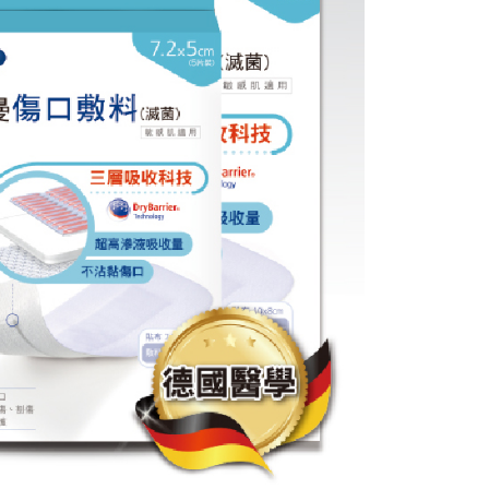
意付款使用「大哥付你分期」之契約關係目的，商店將以您的個人
否成功請以「AFTEE先享後付 」之結帳頁面顯示為準，若有關於
含姓名、電話或地址）提供予台灣大哥大進項蒐集、處理及利
功／繳費後需取消欲退款等相關疑問，請聯繫「AFTEE先享後
公司與您本人進行分期帳單所需資料之確認、核對及更正。
援中心」
https://netprotections.freshdesk.com/support/home
0，滿NT$999(含以上)免運費
戶服務條款，請詳閱以下連結：
https://oppay.tw/userRule
項】
恩沛科技股份有限公司提供之「AFTEE先享後付」服務完成之
依本服務之必要範圍內提供個人資料，並將交易相關給付款項請
讓予恩沛科技股份有限公司。
個人資料處理事宜，請瀏覽以下網址：
ee.tw/terms/#terms3
年的使用者請事先徵得法定代理人或監護人之同意方可使用
E先享後付」，若未經同意申辦者引起之損失，本公司不負相關責
AFTEE先享後付」時，將依據個別帳號之用戶狀況，依本公司
核予不同之上限額度；若仍有額度不足之情形，本公司將視審查
用戶進行身份認證。
一人註冊多個帳號或使用他人資訊註冊。若發現惡意使用之情
科技股份有限公司將有權停止該用戶之使用額度並採取法律行