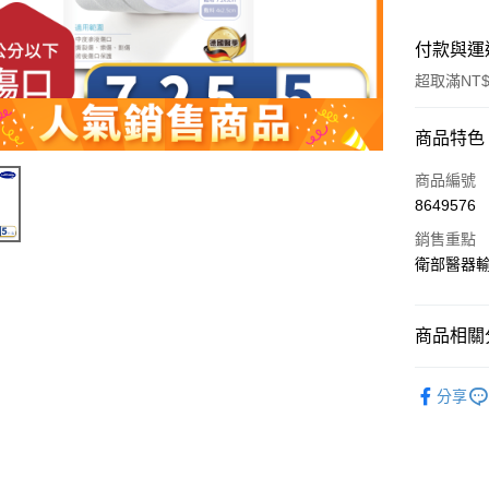
付款與運
超取滿NT$
付款方式
商品特色
信用卡一
商品編號
8649576
信用卡分
銷售重點
3 期 
衛部醫器輸
6 期 
合作金
華南商
合作金
LINE Pay
上海商
商品相關分
華南商
國泰世
Apple Pay
上海商
居家保健
臺灣中
國泰世
分享
指甲
匯豐（
街口支付
臺灣中
聯邦商
匯豐（
悠遊付
元大商
聯邦商
玉山商
元大商
Google Pa