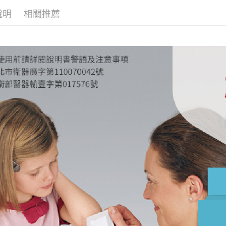
台新國
玉山商
說明
相關推薦
台灣樂
台新國
全盈+PAY
台灣樂
大哥付你
相關說明
【大哥付
AFTEE先
1.本服務
2.付款方
相關說明
流程，驗
【關於「A
ATM付款
完成交易
AFTEE
3.實際核
便利好安
4.訂單成
１．簡單
消。如遇
２．便利
運送方式
無法說明
３．安心
【繳款方
付款後全
1.分期款
【「AFT
醒簡訊。
每筆NT$6
１．於結帳
2.透過簡
付」結帳
帳／街口支
付款後萊
２．訂單
３．收到繳
每筆NT$6
【注意事
／ATM／
1.本服務
※ 請注意
付款後7-1
用戶於交
絡購買商品
款買賣價
先享後付
每筆NT$6