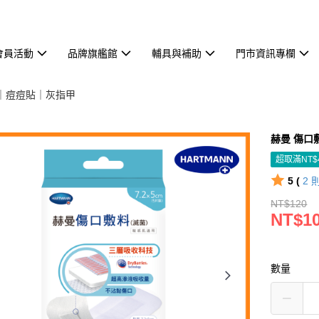
會員活動
品牌旗艦館
輔具與補助
門市資訊專欄
｜痘痘貼｜灰指甲
赫曼 傷口敷
超取滿NT$
5 (
2
NT$120
NT$1
數量