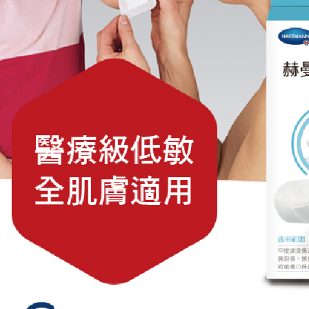
2.基於同
※ 交易是
資料（包
是否繳費成
大榮宅配
用，由本
付客戶支
每筆NT$8
3.完整用
【注意事
１．透過由
交易，需
求債權轉
２．關於
https://aft
３．未成
「AFTE
任。
４．使用「
即時審查
結果請求
５．嚴禁
形，恩沛
動。