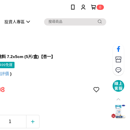
0
投資人專區
料 7.2x5cm (5片/盒)【杏一】
499免運
則評價
)
08