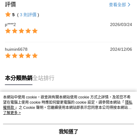
評價
查看全部
5
(
3
則評價
)
p****2
2026/03/24
huimin6678
2024/12/06
本分類熱銷
全站排行
本網站中使用 cookie，欲查詢有關本網站使用 cookie 方式之詳情，及若您不希
熱門標籤
望在電腦上使用 cookie 時應如何變更電腦的 cookie 設定，請參閱本網站「
隱私
權條款
」之 Cookie 聲明。您繼續使用本網站即表示您同意本公司得按本網站使
用條款之 Cookie 聲明使用 cookie。
了解更多 >
我知道了