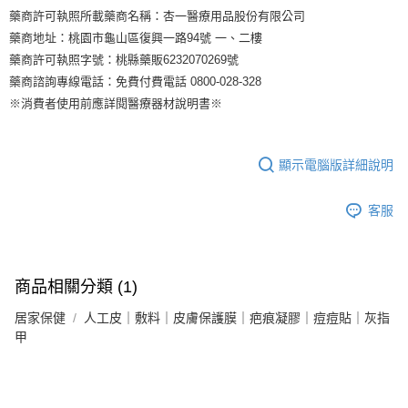
藥商許可執照所載藥商名稱：杏一醫療用品股份有限公司
藥商地址：桃園市龜山區復興一路94號 一、二樓
藥商許可執照字號：桃縣藥販6232070269號
藥商諮詢專線電話：免費付費電話 0800-028-328
※消費者使用前應詳閱醫療器材說明書※
顯示電腦版詳細說明
客服
商品相關分類 (1)
居家保健
人工皮｜敷料｜皮膚保護膜｜疤痕凝膠｜痘痘貼｜灰指
甲