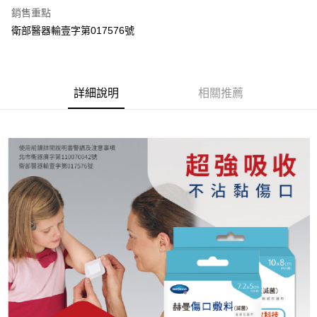
銷售重點
6 期 0 利率 每期
NT$18
21家銀行
合作金庫商業銀行
第一商業銀行
衛部醫器輸壹字第017576號
華南商業銀行
彰化商業銀行
合作金庫商業銀行
第一商業銀行
LINE Pay
上海商業儲蓄銀行
台北富邦商業銀行
華南商業銀行
彰化商業銀行
國泰世華商業銀行
兆豐國際商業銀行
Apple Pay
上海商業儲蓄銀行
台北富邦商業銀行
臺灣中小企業銀行
台中商業銀行
國泰世華商業銀行
兆豐國際商業銀行
詳細說明
相關推薦
匯豐（台灣）商業銀行
華泰商業銀行
街口支付
臺灣中小企業銀行
台中商業銀行
聯邦商業銀行
遠東國際商業銀行
匯豐（台灣）商業銀行
華泰商業銀行
悠遊付
元大商業銀行
永豐商業銀行
聯邦商業銀行
遠東國際商業銀行
玉山商業銀行
星展（台灣）商業銀行
元大商業銀行
永豐商業銀行
Google Pay
台新國際商業銀行
中國信託商業銀行
玉山商業銀行
星展（台灣）商業銀行
台灣樂天信用卡公司
台新國際商業銀行
中國信託商業銀行
全盈+PAY
台灣樂天信用卡公司
大哥付你分期
相關說明
【大哥付你分期使用說明】
AFTEE先享後付
1.本服務由台灣大哥大提供，台灣大哥大用戶可立即使用無須另外申請。
2.付款方式選擇「大哥付你分期」，訂單成立後會自動跳轉到大哥付的交易
相關說明
流程，驗證手機門號後，選擇欲分期的期數、繳款截止日，確認付款後即完
【關於「AFTEE先享後付」】
成交易。
ATM付款
AFTEE先享後付是「在收到商品之後才付款」的支付方式。 讓您購物簡單
3.實際核准額度、可分期數及費用金額請依後續交易確認頁面所載為準。
便利好安心！
4.訂單成立30分鐘內，如未前往確認交易或遇審核未通過，訂單將自動取