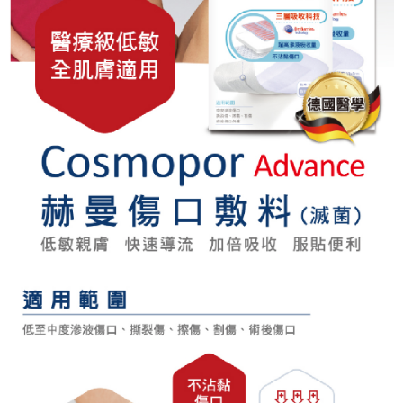
１．簡單：不需註冊會員、不需綁卡、不需儲值。
運送方式
消。如遇「轉專審核」未通過狀況，表示未達大哥付你分期系統評分，恕無
２．便利：只要手機號碼，簡訊認證，即可結帳。
法說明評估內容。
３．安心：先確認商品／服務後，再付款。
付款後全家取貨
【繳款方式說明】
1.分期款項不併入電信帳單，「大哥付你分期」於每月結算日後寄送繳費提
每筆NT$65，滿NT$499(含以上)免運費
【「AFTEE先享後付」結帳流程】
醒簡訊。
１．於結帳方式選擇「AFTEE先享後付」後，將跳轉至「AFTEE先享後付」
2.透過簡訊連結打開帳單後，可選擇「超商條碼／台灣大直營門市／銀行轉
付款後萊爾富取貨
結帳頁面，進行簡訊認證並確認金額後，即可完成結帳。
帳／街口支付／iPASS MONEY」等通路繳費。
２．訂單成立數日內，您將收到繳費通知簡訊。
每筆NT$65，滿NT$799(含以上)免運費
３．收到繳費通知簡訊後14天內，點擊此簡訊中的連結，可透過四大超商／
【注意事項】
ATM／網路銀行／等多元方式進行付款，方視為交易完成。
付款後7-11取貨
1.本服務係由「台灣大哥大股份有限公司」（以下簡稱本公司）所提供，讓
※ 請注意：結帳手續完成當下不需立刻繳費，但若您需要取消訂單，請聯絡
用戶於交易時，得透過本服務購買商品或服務，並由商店將買賣／分期付款
每筆NT$65，滿NT$799(含以上)免運費
購買商品的店家。未經商家同意取消之訂單仍視為有效，需透過AFTEE先享
買賣價金債權讓與本公司後，依約使用本公司帳單繳交帳款。
後付繳納相關費用。
2.基於同意付款使用「大哥付你分期」之契約關係目的，商店將以您的個人
大榮宅配
※ 交易是否成功請以「AFTEE先享後付 」之結帳頁面顯示為準，若有關於
資料（包含姓名、電話或地址）提供予台灣大哥大進項蒐集、處理及利用，
是否繳費成功／繳費後需取消欲退款等相關疑問，請聯繫「AFTEE先享後付
每筆NT$80，滿NT$999(含以上)免運費
由本公司與您本人進行分期帳單所需資料之確認、核對及更正。
客戶支援中心」
https://netprotections.freshdesk.com/support/home
3.完整用戶服務條款，請詳閱以下連結：
https://oppay.tw/userRule
【注意事項】
１．透過由恩沛科技股份有限公司提供之「AFTEE先享後付」服務完成之交
易，需依本服務之必要範圍內提供個人資料，並將交易相關給付款項請求債
權轉讓予恩沛科技股份有限公司。
２．關於個人資料處理事宜，請瀏覽以下網址：
https://aftee.tw/terms/#terms3
３．未成年的使用者請事先徵得法定代理人或監護人之同意方可使用
「AFTEE先享後付」，若未經同意申辦者引起之損失，本公司不負相關責