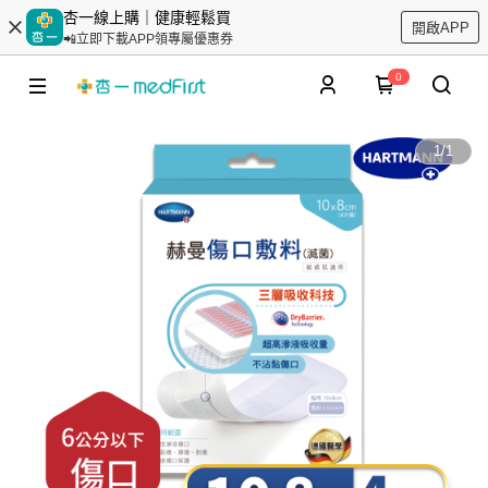
杏一線上購｜健康輕鬆買
開啟APP
📲立即下載APP領專屬優惠券
0
1
/
1