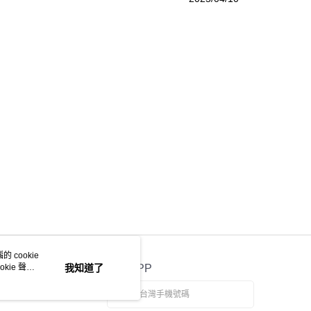
 cookie
kie 聲明
我知道了
官方APP