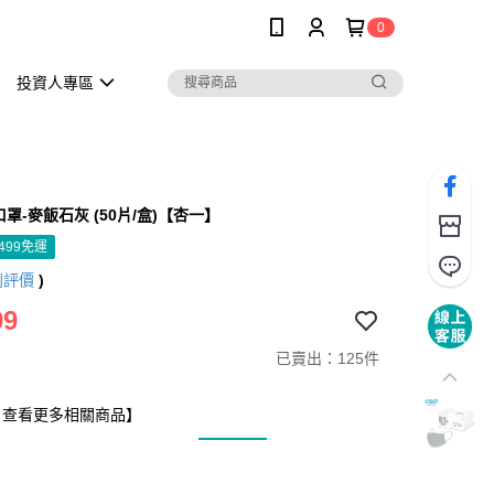
0
投資人專區
罩-麥飯石灰 (50片/盒)【杏一】
499免運
則評價
)
99
已賣出：125件
片查看更多相關商品】