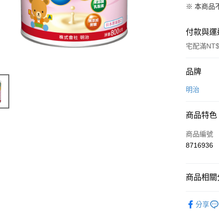
※ 本商品
付款與運
宅配滿NT$
付款方式
品牌
信用卡一
明治
信用卡分
商品特色
3 期 
商品編號
6 期 
合作金
8716936
華南商
合作金
LINE Pay
上海商
華南商
國泰世
Apple Pay
上海商
商品相關分
臺灣中
國泰世
匯豐（
街口支付
臺灣中
婦幼照護
聯邦商
分享
匯豐（
悠遊付
元大商
聯邦商