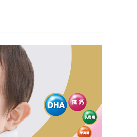
業銀行
星展（台灣）商業銀行
業銀行
永豐商業銀行
y
際商業銀行
中國信託商業銀行
業銀行
星展（台灣）商業銀行
天信用卡公司
際商業銀行
中國信託商業銀行
天信用卡公司
分期
你分期使用說明】
享後付
由台灣大哥大提供，台灣大哥大用戶可立即使用無須另外申請。
式選擇「大哥付你分期」，訂單成立後會自動跳轉到大哥付的交易
證手機門號後，選擇欲分期的期數、繳款截止日，確認付款後即
FTEE先享後付」】
。
先享後付是「在收到商品之後才付款」的支付方式。 讓您購物簡單
准額度、可分期數及費用金額請依後續交易確認頁面所載為準。
心！
立30分鐘內，如未前往確認交易或遇審核未通過，訂單將自動取
：不需註冊會員、不需綁卡、不需儲值。
「轉專審核」未通過狀況，表示未達大哥付你分期系統評分，恕
：只要手機號碼，簡訊認證，即可結帳。
評估內容。
：先確認商品／服務後，再付款。
式說明】
項不併入電信帳單，「大哥付你分期」於每月結算日後寄送繳費提
EE先享後付」結帳流程】
0，滿NT$999(含以上)免運費
方式選擇「AFTEE先享後付」後，將跳轉至「AFTEE先享後
訊連結打開帳單後，可選擇「超商條碼／台灣大直營門市／銀行轉
頁面，進行簡訊認證並確認金額後，即可完成結帳。
付／iPASS MONEY」等通路繳費。
成立數日內，您將收到繳費通知簡訊。
費通知簡訊後14天內，點擊此簡訊中的連結，可透過四大超商
項】
網路銀行／等多元方式進行付款，方視為交易完成。
係由「台灣大哥大股份有限公司」（以下簡稱本公司）所提供，讓
：結帳手續完成當下不需立刻繳費，但若您需要取消訂單，請聯
易時，得透過本服務購買商品或服務，並由商店將買賣／分期付
的店家。未經商家同意取消之訂單仍視為有效，需透過AFTEE