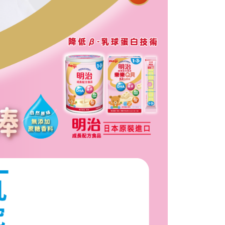
金債權讓與本公司後，依約使用本公司帳單繳交帳款。
繳納相關費用。
意付款使用「大哥付你分期」之契約關係目的，商店將以您的個人
否成功請以「AFTEE先享後付 」之結帳頁面顯示為準，若有關於
含姓名、電話或地址）提供予台灣大哥大進項蒐集、處理及利
功／繳費後需取消欲退款等相關疑問，請聯繫「AFTEE先享後
公司與您本人進行分期帳單所需資料之確認、核對及更正。
援中心」
https://netprotections.freshdesk.com/support/home
戶服務條款，請詳閱以下連結：
https://oppay.tw/userRule
項】
恩沛科技股份有限公司提供之「AFTEE先享後付」服務完成之
依本服務之必要範圍內提供個人資料，並將交易相關給付款項請
讓予恩沛科技股份有限公司。
個人資料處理事宜，請瀏覽以下網址：
ee.tw/terms/#terms3
年的使用者請事先徵得法定代理人或監護人之同意方可使用
E先享後付」，若未經同意申辦者引起之損失，本公司不負相關責
AFTEE先享後付」時，將依據個別帳號之用戶狀況，依本公司
核予不同之上限額度；若仍有額度不足之情形，本公司將視審查
用戶進行身份認證。
一人註冊多個帳號或使用他人資訊註冊。若發現惡意使用之情
科技股份有限公司將有權停止該用戶之使用額度並採取法律行