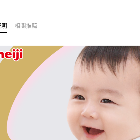
玉山商
元大商
Google Pa
台新國
玉山商
台灣樂
台新國
全盈+PAY
台灣樂
說明
相關推薦
大哥付你
相關說明
【大哥付
AFTEE先
1.本服務
2.付款方
相關說明
流程，驗
【關於「A
ATM付款
完成交易
AFTEE
3.實際核
便利好安
4.訂單成
１．簡單
消。如遇
２．便利
運送方式
無法說明
３．安心
【繳款方
大榮宅配
1.分期款
【「AFT
醒簡訊。
每筆NT$8
１．於結帳
2.透過簡
付」結帳
帳／街口支
２．訂單
３．收到繳
【注意事
／ATM／
1.本服務
※ 請注意
用戶於交
絡購買商品