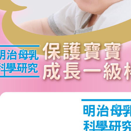
款買賣價
先享後付
2.基於同
※ 交易是
資料（包
是否繳費成
用，由本
付客戶支
3.完整用
【注意事
１．透過由
交易，需
求債權轉
２．關於
https://aft
３．未成
「AFTE
任。
４．使用「
即時審查
結果請求
５．嚴禁
形，恩沛
動。