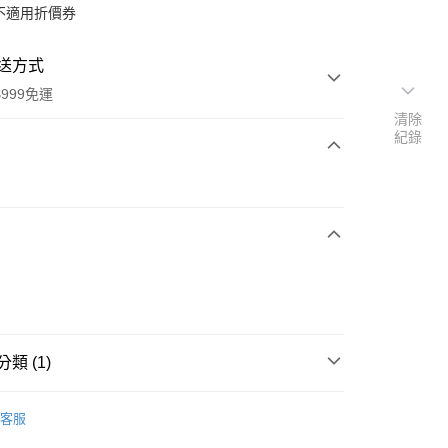
不適用折價券
送方式
999免運
清除
紀錄
次付款
期付款
0 利率 每期
NT$231
21家銀行
0 利率 每期
NT$115
21家銀行
庫商業銀行
第一商業銀行
業銀行
彰化商業銀行
庫商業銀行
第一商業銀行
業儲蓄銀行
台北富邦商業銀行
業銀行
彰化商業銀行
華商業銀行
兆豐國際商業銀行
業儲蓄銀行
台北富邦商業銀行
類 (1)
小企業銀行
台中商業銀行
華商業銀行
兆豐國際商業銀行
台灣）商業銀行
華泰商業銀行
小企業銀行
台中商業銀行
奶粉｜副食品｜營養品
業銀行
遠東國際商業銀行
台灣）商業銀行
華泰商業銀行
客服
業銀行
永豐商業銀行
業銀行
遠東國際商業銀行