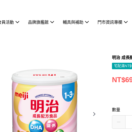
會員活動
品牌旗艦館
輔具與補助
門市資訊專欄
明治 成長配
宅配滿NT$
NT$6
數量