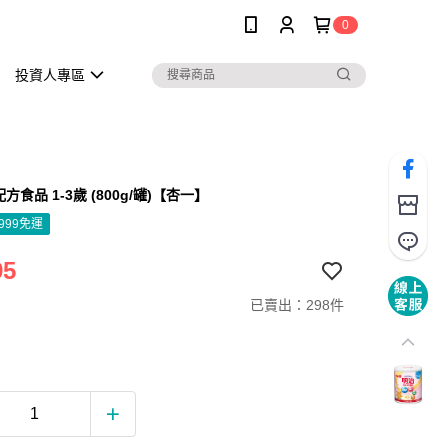
0
投資人專區
方食品 1-3歲 (800g/罐)【杏一】
999免運
95
已賣出：298件