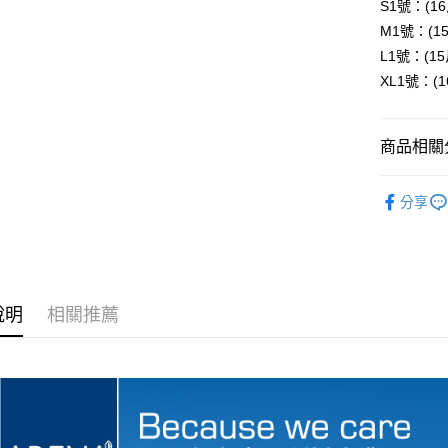
國泰世
S1號：(16
Apple Pay
上海商
臺灣中
M1號：(15
國泰世
匯豐（
街口支付
臺灣中
L1號：(15
聯邦商
匯豐（
XL1號：(1
悠遊付
元大商
聯邦商
玉山商
元大商
Google Pa
台新國
玉山商
商品相關分
台灣樂
台新國
全盈+PAY
台灣樂
成褲照護
大哥付你
分享
🌟 獨家
相關說明
折起．來自
【大哥付
AFTEE先
1.本服務
🥘數位印
2.付款方
相關說明
雅保_ABE
流程，驗
【關於「A
ATM付款
完成交易
說明
相關推薦
AFTEE
3.實際核
便利好安
4.訂單成
１．簡單
消。如遇
２．便利
運送方式
無法說明
３．安心
【繳款方
大榮宅配
1.分期款
【「AFT
醒簡訊。
每筆NT$8
１．於結帳