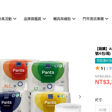
會員活動
品牌旗艦館
輔具與補助
門市資訊專欄
【箱購】AB
號/6包/箱
宅配滿NT$
5 (
1
NT$3,852 
NT$3,
尺寸
S1號