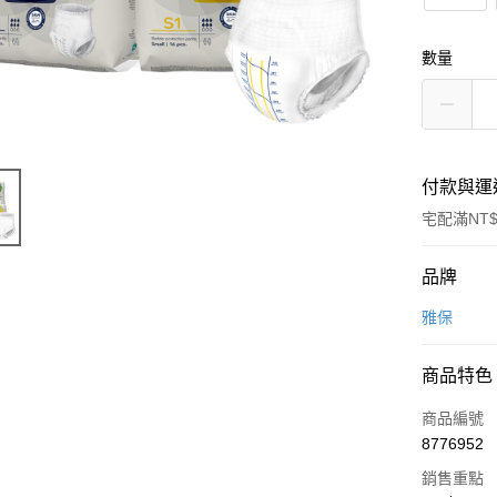
數量
付款與運
宅配滿NT$
付款方式
品牌
信用卡一
雅保
信用卡分
商品特色
3 期 
商品編號
6 期 
合作金
8776952
華南商
合作金
LINE Pay
上海商
銷售重點
華南商