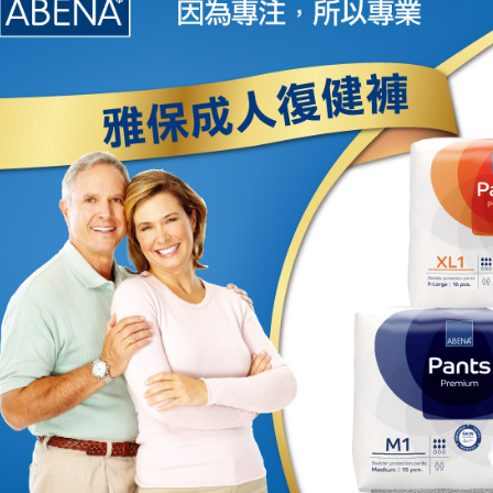
2.透過簡
付」結帳
帳／街口支
２．訂單
３．收到繳
【注意事
／ATM／
1.本服務
※ 請注意
用戶於交
絡購買商品
款買賣價
先享後付
2.基於同
※ 交易是
資料（包
是否繳費成
用，由本
付客戶支
3.完整用
【注意事
１．透過由
交易，需
求債權轉
２．關於
https://aft
３．未成
「AFTE
任。
４．使用「
即時審查
結果請求
５．嚴禁
形，恩沛