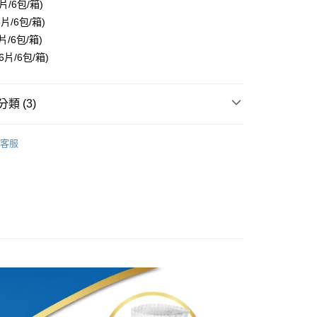
華商業銀行
兆豐國際商業銀行
片/6包/箱)
業儲蓄銀行
台北富邦商業銀行
小企業銀行
台中商業銀行
片/6包/箱)
華商業銀行
兆豐國際商業銀行
台灣）商業銀行
華泰商業銀行
小企業銀行
台中商業銀行
片/6包/箱)
業銀行
遠東國際商業銀行
台灣）商業銀行
華泰商業銀行
6片/6包/箱)
業銀行
永豐商業銀行
業銀行
遠東國際商業銀行
業銀行
星展（台灣）商業銀行
業銀行
永豐商業銀行
y
際商業銀行
中國信託商業銀行
業銀行
星展（台灣）商業銀行
類 (3)
天信用卡公司
際商業銀行
中國信託商業銀行
天信用卡公司
復健褲
分期
客服
商品｜只有杏一買得到
【雅保】成人護理系列｜成箱88
丹麥的綠色守護🌿
你分期使用說明】
享後付
由台灣大哥大提供，台灣大哥大用戶可立即使用無須另外申請。
花集點活動｜精選品牌集點換好物
🥘成褲印花集點｜
式選擇「大哥付你分期」，訂單成立後會自動跳轉到大哥付的交易
NA
證手機門號後，選擇欲分期的期數、繳款截止日，確認付款後即
FTEE先享後付」】
。
先享後付是「在收到商品之後才付款」的支付方式。 讓您購物簡單
准額度、可分期數及費用金額請依後續交易確認頁面所載為準。
心！
立30分鐘內，如未前往確認交易或遇審核未通過，訂單將自動取
：不需註冊會員、不需綁卡、不需儲值。
「轉專審核」未通過狀況，表示未達大哥付你分期系統評分，恕
：只要手機號碼，簡訊認證，即可結帳。
評估內容。
：先確認商品／服務後，再付款。
式說明】
項不併入電信帳單，「大哥付你分期」於每月結算日後寄送繳費提
EE先享後付」結帳流程】
0，滿NT$999(含以上)免運費
方式選擇「AFTEE先享後付」後，將跳轉至「AFTEE先享後