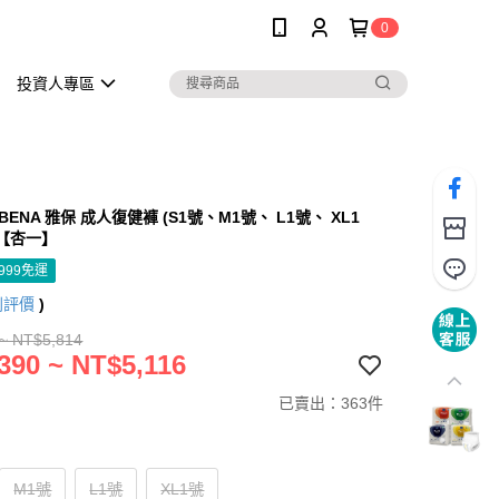
0
投資人專區
ENA 雅保 成人復健褲 (S1號、M1號、 L1號、 XL1
)【杏一】
999免運
則評價
)
~ NT$5,814
390 ~ NT$5,116
已賣出：363件
M1號
L1號
XL1號