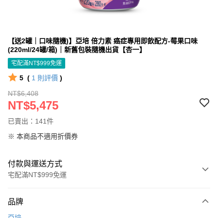
【送2罐｜口味隨機)】亞培 倍力素 癌症專用即飲配方-莓果口味
(220ml/24罐/箱)｜新舊包裝隨機出貨【杏一】
宅配滿NT$999免運
5
(
1
則評價
)
NT$6,408
NT$5,475
已賣出：141件
※ 本商品不適用折價券
付款與運送方式
宅配滿NT$999免運
付款方式
品牌
信用卡一次付款
亞培