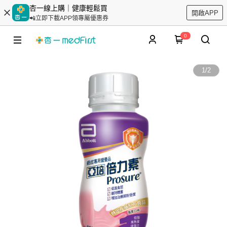
杏一線上購｜健康輕鬆買
開啟APP
📲立即下載APP領專屬優惠券
0
1
/
2