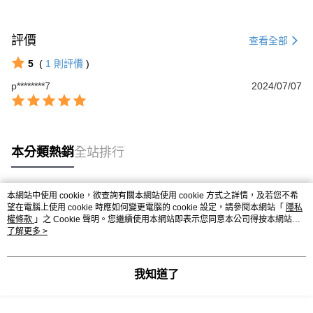
成交易。
ATM付款
AFTEE先享後付是「在收到商品之後才付款」的支付方式。 讓您購物簡單
3.實際核准額度、可分期數及費用金額請依後續交易確認頁面所載為準。
便利好安心！
4.訂單成立30分鐘內，如未前往確認交易或遇審核未通過，訂單將自動取
１．簡單：不需註冊會員、不需綁卡、不需儲值。
評價
查看全部
運送方式
消。如遇「轉專審核」未通過狀況，表示未達大哥付你分期系統評分，恕無
２．便利：只要手機號碼，簡訊認證，即可結帳。
法說明評估內容。
３．安心：先確認商品／服務後，再付款。
5
(
1
則評價
)
大榮宅配
【繳款方式說明】
1.分期款項不併入電信帳單，「大哥付你分期」於每月結算日後寄送繳費提
每筆NT$80，滿NT$999(含以上)免運費
p********7
2024/07/07
【「AFTEE先享後付」結帳流程】
醒簡訊。
１．於結帳方式選擇「AFTEE先享後付」後，將跳轉至「AFTEE先享後付」
2.透過簡訊連結打開帳單後，可選擇「超商條碼／台灣大直營門市／銀行轉
結帳頁面，進行簡訊認證並確認金額後，即可完成結帳。
帳／街口支付／iPASS MONEY」等通路繳費。
２．訂單成立數日內，您將收到繳費通知簡訊。
３．收到繳費通知簡訊後14天內，點擊此簡訊中的連結，可透過四大超商／
【注意事項】
ATM／網路銀行／等多元方式進行付款，方視為交易完成。
本分類熱銷
全站排行
1.本服務係由「台灣大哥大股份有限公司」（以下簡稱本公司）所提供，讓
※ 請注意：結帳手續完成當下不需立刻繳費，但若您需要取消訂單，請聯絡
用戶於交易時，得透過本服務購買商品或服務，並由商店將買賣／分期付款
購買商品的店家。未經商家同意取消之訂單仍視為有效，需透過AFTEE先享
買賣價金債權讓與本公司後，依約使用本公司帳單繳交帳款。
後付繳納相關費用。
2.基於同意付款使用「大哥付你分期」之契約關係目的，商店將以您的個人
本網站中使用 cookie，欲查詢有關本網站使用 cookie 方式之詳情，及若您不希
※ 交易是否成功請以「AFTEE先享後付 」之結帳頁面顯示為準，若有關於
熱門標籤
資料（包含姓名、電話或地址）提供予台灣大哥大進項蒐集、處理及利用，
望在電腦上使用 cookie 時應如何變更電腦的 cookie 設定，請參閱本網站「
隱私
是否繳費成功／繳費後需取消欲退款等相關疑問，請聯繫「AFTEE先享後付
由本公司與您本人進行分期帳單所需資料之確認、核對及更正。
權條款
」之 Cookie 聲明。您繼續使用本網站即表示您同意本公司得按本網站使
客戶支援中心」
https://netprotections.freshdesk.com/support/home
用條款之 Cookie 聲明使用 cookie。
了解更多 >
3.完整用戶服務條款，請詳閱以下連結：
https://oppay.tw/userRule
【注意事項】
１．透過由恩沛科技股份有限公司提供之「AFTEE先享後付」服務完成之交
我知道了
易，需依本服務之必要範圍內提供個人資料，並將交易相關給付款項請求債
權轉讓予恩沛科技股份有限公司。
２．關於個人資料處理事宜，請瀏覽以下網址：
https://aftee.tw/terms/#terms3