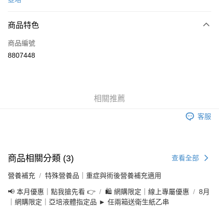
信用卡分期付款
3 期 0 利率 每期
NT$1,825
21家銀行
商品特色
6 期 0 利率 每期
NT$912
21家銀行
合作金庫商業銀行
第一商業銀行
商品編號
華南商業銀行
彰化商業銀行
合作金庫商業銀行
第一商業銀行
8807448
LINE Pay
上海商業儲蓄銀行
台北富邦商業銀行
華南商業銀行
彰化商業銀行
國泰世華商業銀行
兆豐國際商業銀行
Apple Pay
上海商業儲蓄銀行
台北富邦商業銀行
臺灣中小企業銀行
台中商業銀行
國泰世華商業銀行
兆豐國際商業銀行
匯豐（台灣）商業銀行
華泰商業銀行
街口支付
臺灣中小企業銀行
台中商業銀行
相關推薦
聯邦商業銀行
遠東國際商業銀行
匯豐（台灣）商業銀行
華泰商業銀行
悠遊付
元大商業銀行
永豐商業銀行
聯邦商業銀行
遠東國際商業銀行
客服
玉山商業銀行
星展（台灣）商業銀行
元大商業銀行
永豐商業銀行
Google Pay
台新國際商業銀行
中國信託商業銀行
玉山商業銀行
星展（台灣）商業銀行
台灣樂天信用卡公司
台新國際商業銀行
中國信託商業銀行
全盈+PAY
台灣樂天信用卡公司
商品相關分類 (3)
查看全部
大哥付你分期
營養補充
特殊營養品｜重症與術後營養補充適用
相關說明
【大哥付你分期使用說明】
📢 本月優惠｜點我搶先看 👉
🛍️ 網購限定｜線上專屬優惠
8月
AFTEE先享後付
1.本服務由台灣大哥大提供，台灣大哥大用戶可立即使用無須另外申請。
｜網購限定｜亞培液體指定品 ► 任兩箱送衛生紙乙串
2.付款方式選擇「大哥付你分期」，訂單成立後會自動跳轉到大哥付的交易
相關說明
流程，驗證手機門號後，選擇欲分期的期數、繳款截止日，確認付款後即完
【關於「AFTEE先享後付」】