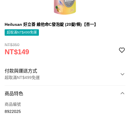
Heilusan 好立善 維他命C發泡錠 (20錠/條)【杏一】
超取滿NT$499免運
NT$350
NT$149
付款與運送方式
超取滿NT$499免運
付款方式
商品特色
信用卡一次付款
商品編號
信用卡分期付款
8922025
3 期 0 利率 每期
NT$49
21家銀行
6 期 0 利率 每期
NT$24
21家銀行
合作金庫商業銀行
第一商業銀行