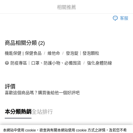
華南商業銀行
彰化商業銀行
合作金庫商業銀行
第一商業銀行
LINE Pay
相關推薦
上海商業儲蓄銀行
台北富邦商業銀行
華南商業銀行
彰化商業銀行
國泰世華商業銀行
兆豐國際商業銀行
Apple Pay
上海商業儲蓄銀行
台北富邦商業銀行
客服
臺灣中小企業銀行
台中商業銀行
國泰世華商業銀行
兆豐國際商業銀行
匯豐（台灣）商業銀行
華泰商業銀行
街口支付
臺灣中小企業銀行
台中商業銀行
聯邦商業銀行
遠東國際商業銀行
匯豐（台灣）商業銀行
華泰商業銀行
悠遊付
元大商業銀行
永豐商業銀行
商品相關分類 (2)
聯邦商業銀行
遠東國際商業銀行
玉山商業銀行
星展（台灣）商業銀行
元大商業銀行
永豐商業銀行
Google Pay
台新國際商業銀行
中國信託商業銀行
機能保健 | 保健食品
維他命
發泡錠｜發泡顆粒
玉山商業銀行
星展（台灣）商業銀行
台灣樂天信用卡公司
台新國際商業銀行
中國信託商業銀行
全盈+PAY
😷 防疫專區｜口罩、防護小物、必備囤貨
強化身體防線
台灣樂天信用卡公司
大哥付你分期
相關說明
評價
【大哥付你分期使用說明】
AFTEE先享後付
1.本服務由台灣大哥大提供，台灣大哥大用戶可立即使用無須另外申請。
喜歡這個商品嗎？購買後給他一個好評吧
2.付款方式選擇「大哥付你分期」，訂單成立後會自動跳轉到大哥付的交易
相關說明
流程，驗證手機門號後，選擇欲分期的期數、繳款截止日，確認付款後即完
【關於「AFTEE先享後付」】
成交易。
ATM付款
AFTEE先享後付是「在收到商品之後才付款」的支付方式。 讓您購物簡單
本分類熱銷
全站排行
3.實際核准額度、可分期數及費用金額請依後續交易確認頁面所載為準。
便利好安心！
4.訂單成立30分鐘內，如未前往確認交易或遇審核未通過，訂單將自動取
１．簡單：不需註冊會員、不需綁卡、不需儲值。
運送方式
消。如遇「轉專審核」未通過狀況，表示未達大哥付你分期系統評分，恕無
２．便利：只要手機號碼，簡訊認證，即可結帳。
法說明評估內容。
本網站中使用 cookie，欲查詢有關本網站使用 cookie 方式之詳情，及若您不希
３．安心：先確認商品／服務後，再付款。