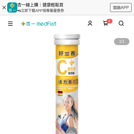
杏一線上購｜健康輕鬆買
開啟APP
📲立即下載APP領專屬優惠券
0
1
/
1