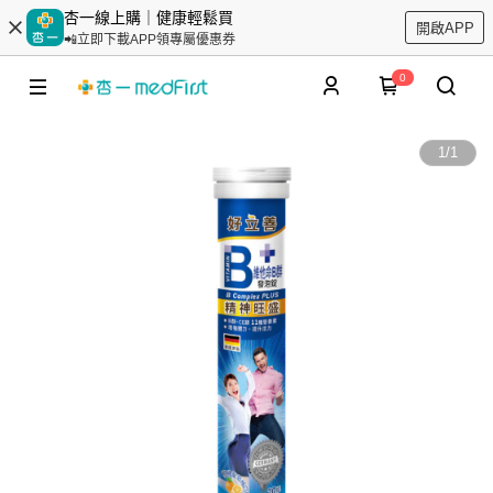
杏一線上購｜健康輕鬆買
開啟APP
📲立即下載APP領專屬優惠券
0
1
/
1