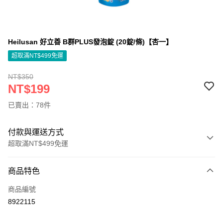
Heilusan 好立善 B群PLUS發泡錠 (20錠/條)【杏一】
超取滿NT$499免運
NT$350
NT$199
已賣出：78件
付款與運送方式
超取滿NT$499免運
付款方式
商品特色
信用卡一次付款
商品編號
信用卡分期付款
8922115
3 期 0 利率 每期
NT$66
21家銀行