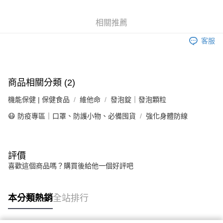
6 期 0 利率 每期
NT$33
21家銀行
合作金庫商業銀行
第一商業銀行
華南商業銀行
彰化商業銀行
合作金庫商業銀行
第一商業銀行
LINE Pay
相關推薦
上海商業儲蓄銀行
台北富邦商業銀行
華南商業銀行
彰化商業銀行
國泰世華商業銀行
兆豐國際商業銀行
Apple Pay
上海商業儲蓄銀行
台北富邦商業銀行
客服
臺灣中小企業銀行
台中商業銀行
國泰世華商業銀行
兆豐國際商業銀行
匯豐（台灣）商業銀行
華泰商業銀行
街口支付
臺灣中小企業銀行
台中商業銀行
聯邦商業銀行
遠東國際商業銀行
匯豐（台灣）商業銀行
華泰商業銀行
悠遊付
元大商業銀行
永豐商業銀行
商品相關分類 (2)
聯邦商業銀行
遠東國際商業銀行
玉山商業銀行
星展（台灣）商業銀行
元大商業銀行
永豐商業銀行
Google Pay
台新國際商業銀行
中國信託商業銀行
機能保健 | 保健食品
維他命
發泡錠｜發泡顆粒
玉山商業銀行
星展（台灣）商業銀行
台灣樂天信用卡公司
台新國際商業銀行
中國信託商業銀行
全盈+PAY
😷 防疫專區｜口罩、防護小物、必備囤貨
強化身體防線
台灣樂天信用卡公司
大哥付你分期
相關說明
評價
【大哥付你分期使用說明】
AFTEE先享後付
1.本服務由台灣大哥大提供，台灣大哥大用戶可立即使用無須另外申請。
喜歡這個商品嗎？購買後給他一個好評吧
2.付款方式選擇「大哥付你分期」，訂單成立後會自動跳轉到大哥付的交易
相關說明
流程，驗證手機門號後，選擇欲分期的期數、繳款截止日，確認付款後即完
【關於「AFTEE先享後付」】
成交易。
ATM付款
AFTEE先享後付是「在收到商品之後才付款」的支付方式。 讓您購物簡單
本分類熱銷
全站排行
3.實際核准額度、可分期數及費用金額請依後續交易確認頁面所載為準。
便利好安心！
4.訂單成立30分鐘內，如未前往確認交易或遇審核未通過，訂單將自動取
１．簡單：不需註冊會員、不需綁卡、不需儲值。
運送方式
消。如遇「轉專審核」未通過狀況，表示未達大哥付你分期系統評分，恕無
２．便利：只要手機號碼，簡訊認證，即可結帳。