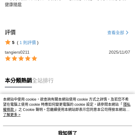
健康隨扈
評價
查看全部
5
(
1
則評價
)
tangiers0211
2025/11/07
本分類熱銷
全站排行
本網站中使用 cookie，欲查詢有關本網站使用 cookie 方式之詳情，及若您不希
熱門標籤
望在電腦上使用 cookie 時應如何變更電腦的 cookie 設定，請參閱本網站「
隱私
權條款
」之 Cookie 聲明。您繼續使用本網站即表示您同意本公司得按本網站使
用條款之 Cookie 聲明使用 cookie。
了解更多 >
我知道了