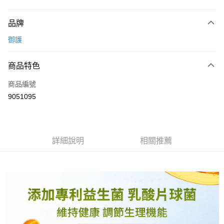
付款方式
品牌
信用卡一次付款
御護
信用卡分期付款
3 期 0 利率 每期
NT$59
21家銀行
商品特色
6 期 0 利率 每期
NT$29
21家銀行
合作金庫商業銀行
第一商業銀行
商品編號
華南商業銀行
彰化商業銀行
合作金庫商業銀行
第一商業銀行
9051095
LINE Pay
上海商業儲蓄銀行
台北富邦商業銀行
華南商業銀行
彰化商業銀行
國泰世華商業銀行
兆豐國際商業銀行
Apple Pay
上海商業儲蓄銀行
台北富邦商業銀行
臺灣中小企業銀行
台中商業銀行
國泰世華商業銀行
兆豐國際商業銀行
匯豐（台灣）商業銀行
華泰商業銀行
街口支付
臺灣中小企業銀行
台中商業銀行
詳細說明
相關推薦
聯邦商業銀行
遠東國際商業銀行
匯豐（台灣）商業銀行
華泰商業銀行
悠遊付
元大商業銀行
永豐商業銀行
聯邦商業銀行
遠東國際商業銀行
玉山商業銀行
星展（台灣）商業銀行
元大商業銀行
永豐商業銀行
Google Pay
台新國際商業銀行
中國信託商業銀行
玉山商業銀行
星展（台灣）商業銀行
台灣樂天信用卡公司
台新國際商業銀行
中國信託商業銀行
全盈+PAY
台灣樂天信用卡公司
大哥付你分期
相關說明