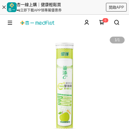
杏一線上購｜健康輕鬆買
開啟APP
📲立即下載APP領專屬優惠券
0
1
/
1