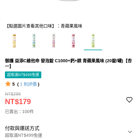
【點選圖片查看其他口味】：青蘋果風味
御護 益添C維他命 發泡錠 C1000+鈣+鎂 青蘋果風味 (20錠/罐)【杏
一】
超取滿NT$499免運
5
(
1
則評價
)
NT$299
NT$179
已賣出：100件
付款與運送方式
超取滿NT$499免運