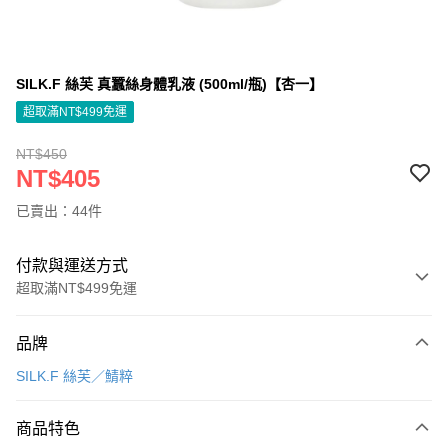
SILK.F 絲芙 真蠶絲身體乳液 (500ml/瓶)【杏一】
超取滿NT$499免運
NT$450
NT$405
已賣出：44件
付款與運送方式
超取滿NT$499免運
付款方式
品牌
信用卡一次付款
SILK.F 絲芙／鯖粹
信用卡分期付款
3 期 0 利率 每期
NT$135
21家銀行
商品特色