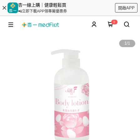
杏一線上購｜健康輕鬆買
開啟APP
📲立即下載APP領專屬優惠券
0
1
/
1