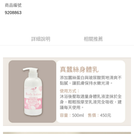
6 期 0 利率 每期
NT$67
21家銀行
合作金庫商業銀行
第一商業銀行
商品編號
華南商業銀行
彰化商業銀行
合作金庫商業銀行
第一商業銀行
9208863
LINE Pay
上海商業儲蓄銀行
台北富邦商業銀行
華南商業銀行
彰化商業銀行
國泰世華商業銀行
兆豐國際商業銀行
Apple Pay
上海商業儲蓄銀行
台北富邦商業銀行
臺灣中小企業銀行
台中商業銀行
國泰世華商業銀行
兆豐國際商業銀行
匯豐（台灣）商業銀行
華泰商業銀行
街口支付
臺灣中小企業銀行
台中商業銀行
詳細說明
相關推薦
聯邦商業銀行
遠東國際商業銀行
匯豐（台灣）商業銀行
華泰商業銀行
悠遊付
元大商業銀行
永豐商業銀行
聯邦商業銀行
遠東國際商業銀行
玉山商業銀行
星展（台灣）商業銀行
元大商業銀行
永豐商業銀行
Google Pay
台新國際商業銀行
中國信託商業銀行
玉山商業銀行
星展（台灣）商業銀行
台灣樂天信用卡公司
台新國際商業銀行
中國信託商業銀行
全盈+PAY
台灣樂天信用卡公司
大哥付你分期
相關說明
【大哥付你分期使用說明】
AFTEE先享後付
1.本服務由台灣大哥大提供，台灣大哥大用戶可立即使用無須另外申請。
2.付款方式選擇「大哥付你分期」，訂單成立後會自動跳轉到大哥付的交易
相關說明
流程，驗證手機門號後，選擇欲分期的期數、繳款截止日，確認付款後即完
【關於「AFTEE先享後付」】
成交易。
ATM付款
AFTEE先享後付是「在收到商品之後才付款」的支付方式。 讓您購物簡單
3.實際核准額度、可分期數及費用金額請依後續交易確認頁面所載為準。
便利好安心！
4.訂單成立30分鐘內，如未前往確認交易或遇審核未通過，訂單將自動取
１．簡單：不需註冊會員、不需綁卡、不需儲值。
運送方式
消。如遇「轉專審核」未通過狀況，表示未達大哥付你分期系統評分，恕無
２．便利：只要手機號碼，簡訊認證，即可結帳。