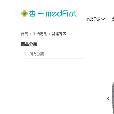
商品分類
首頁
生活用品
舒緩專區
商品分類
所有分類