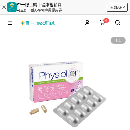
杏一線上購｜健康輕鬆買
開啟APP
📲立即下載APP領專屬優惠券
0
1
/
1