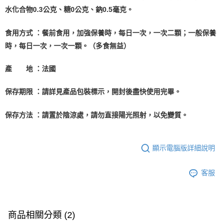
３．安心：先確認商品／服務後，再付款。
大榮宅配
【繳款方式說明】
水化合物0.3公克、糖0公克、鈉0.5毫克。
1.分期款項不併入電信帳單，「大哥付你分期」於每月結算日後寄送繳費提
每筆NT$80，滿NT$999(含以上)免運費
【「AFTEE先享後付」結帳流程】
醒簡訊。
１．於結帳方式選擇「AFTEE先享後付」後，將跳轉至「AFTEE先享後付」
食用方式 ：餐前食用，加強保養時，每日一次，一次二顆；一般保養
2.透過簡訊連結打開帳單後，可選擇「超商條碼／台灣大直營門市／銀行轉
結帳頁面，進行簡訊認證並確認金額後，即可完成結帳。
帳／街口支付／iPASS MONEY」等通路繳費。
時，每日一次，一次一顆。（多食無益）
２．訂單成立數日內，您將收到繳費通知簡訊。
３．收到繳費通知簡訊後14天內，點擊此簡訊中的連結，可透過四大超商／
【注意事項】
ATM／網路銀行／等多元方式進行付款，方視為交易完成。
產 地 ：法國
1.本服務係由「台灣大哥大股份有限公司」（以下簡稱本公司）所提供，讓
※ 請注意：結帳手續完成當下不需立刻繳費，但若您需要取消訂單，請聯絡
用戶於交易時，得透過本服務購買商品或服務，並由商店將買賣／分期付款
購買商品的店家。未經商家同意取消之訂單仍視為有效，需透過AFTEE先享
買賣價金債權讓與本公司後，依約使用本公司帳單繳交帳款。
後付繳納相關費用。
保存期限 ：請詳見產品包裝標示，開封後盡快使用完畢。
2.基於同意付款使用「大哥付你分期」之契約關係目的，商店將以您的個人
※ 交易是否成功請以「AFTEE先享後付 」之結帳頁面顯示為準，若有關於
資料（包含姓名、電話或地址）提供予台灣大哥大進項蒐集、處理及利用，
是否繳費成功／繳費後需取消欲退款等相關疑問，請聯繫「AFTEE先享後付
由本公司與您本人進行分期帳單所需資料之確認、核對及更正。
保存方法 ：請置於陰涼處，請勿直接陽光照射，以免變質。
客戶支援中心」
https://netprotections.freshdesk.com/support/home
3.完整用戶服務條款，請詳閱以下連結：
https://oppay.tw/userRule
【注意事項】
１．透過由恩沛科技股份有限公司提供之「AFTEE先享後付」服務完成之交
顯示電腦版詳細說明
易，需依本服務之必要範圍內提供個人資料，並將交易相關給付款項請求債
權轉讓予恩沛科技股份有限公司。
２．關於個人資料處理事宜，請瀏覽以下網址：
客服
https://aftee.tw/terms/#terms3
３．未成年的使用者請事先徵得法定代理人或監護人之同意方可使用
「AFTEE先享後付」，若未經同意申辦者引起之損失，本公司不負相關責
任。
商品相關分類 (2)
４．使用「AFTEE先享後付」時，將依據個別帳號之用戶狀況，依本公司即