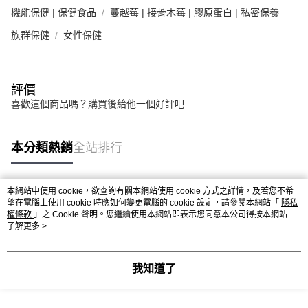
時審查核予不同之上限額度；若仍有額度不足之情形，本公司將視審查結果
機能保健 | 保健食品
蔓越莓 | 接骨木莓 | 膠原蛋白 | 私密保養
請求用戶進行身份認證。
５．嚴禁一人註冊多個帳號或使用他人資訊註冊。若發現惡意使用之情形，
族群保健
女性保健
恩沛科技股份有限公司將有權停止該用戶之使用額度並採取法律行動。
評價
喜歡這個商品嗎？購買後給他一個好評吧
本分類熱銷
全站排行
本網站中使用 cookie，欲查詢有關本網站使用 cookie 方式之詳情，及若您不希
熱門標籤
望在電腦上使用 cookie 時應如何變更電腦的 cookie 設定，請參閱本網站「
隱私
權條款
」之 Cookie 聲明。您繼續使用本網站即表示您同意本公司得按本網站使
用條款之 Cookie 聲明使用 cookie。
了解更多 >
我知道了