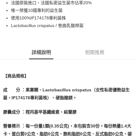
法國原裝進口，法國私密益生菌市佔率20%
華南商業銀行
彰化商業銀行
合作金庫商業銀行
第一商業銀行
LINE Pay
唯一榮獲10國專利的益生菌
上海商業儲蓄銀行
台北富邦商業銀行
華南商業銀行
彰化商業銀行
國泰世華商業銀行
兆豐國際商業銀行
使用100%IP174178專利菌株
Apple Pay
上海商業儲蓄銀行
台北富邦商業銀行
臺灣中小企業銀行
台中商業銀行
Lactobacillus crispatus / 卷曲乳酸桿菌
國泰世華商業銀行
兆豐國際商業銀行
匯豐（台灣）商業銀行
華泰商業銀行
街口支付
臺灣中小企業銀行
台中商業銀行
聯邦商業銀行
遠東國際商業銀行
匯豐（台灣）商業銀行
華泰商業銀行
悠遊付
元大商業銀行
永豐商業銀行
聯邦商業銀行
遠東國際商業銀行
玉山商業銀行
星展（台灣）商業銀行
元大商業銀行
永豐商業銀行
詳細說明
相關推薦
Google Pay
台新國際商業銀行
中國信託商業銀行
玉山商業銀行
星展（台灣）商業銀行
台灣樂天信用卡公司
台新國際商業銀行
中國信託商業銀行
全盈+PAY
台灣樂天信用卡公司
【商品規格】
大哥付你分期
相關說明
成 分 ：果寡糖、Lactobacillus crispatus（女性私密優勢益生
【大哥付你分期使用說明】
AFTEE先享後付
1.本服務由台灣大哥大提供，台灣大哥大用戶可立即使用無須另外申請。
菌，IP174178專利菌株）、硬脂酸鎂。
2.付款方式選擇「大哥付你分期」，訂單成立後會自動跳轉到大哥付的交易
相關說明
流程，驗證手機門號後，選擇欲分期的期數、繳款截止日，確認付款後即完
【關於「AFTEE先享後付」】
膠囊成分 ：羥丙基甲基纖維素、結蘭膠
成交易。
ATM付款
AFTEE先享後付是「在收到商品之後才付款」的支付方式。 讓您購物簡單
3.實際核准額度、可分期數及費用金額請依後續交易確認頁面所載為準。
便利好安心！
4.訂單成立30分鐘內，如未前往確認交易或遇審核未通過，訂單將自動取
１．簡單：不需註冊會員、不需綁卡、不需儲值。
營養標示 ：每一份量1顆(0.35公克)，本包裝含30份。每份熱量1.4大
運送方式
消。如遇「轉專審核」未通過狀況，表示未達大哥付你分期系統評分，恕無
２．便利：只要手機號碼，簡訊認證，即可結帳。
卡、蛋白質0公克、脂肪0公克、飽和脂肪0公克、反式脂肪0公克、碳
法說明評估內容。