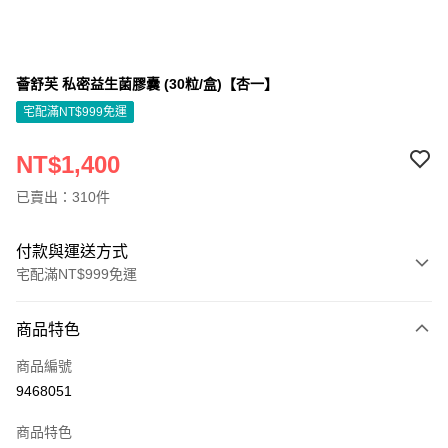
薈舒芙 私密益生菌膠囊 (30粒/盒)【杏一】
宅配滿NT$999免運
NT$1,400
已賣出：310件
付款與運送方式
宅配滿NT$999免運
付款方式
商品特色
信用卡一次付款
商品編號
信用卡分期付款
9468051
3 期 0 利率 每期
NT$466
21家銀行
商品特色
6 期 0 利率 每期
NT$233
21家銀行
合作金庫商業銀行
第一商業銀行