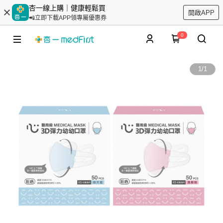
杏一線上購｜健康輕鬆買
開啟APP
📲立即下載APP領專屬優惠券
0
1
/
1