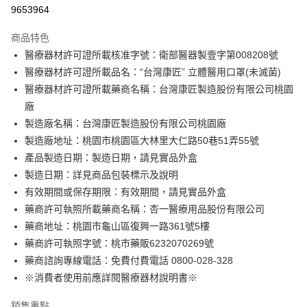
信用卡分期付款
9653964
3 期 0 利率 每期
NT$48
21家銀行
商品特色
6 期 0 利率 每期
NT$24
21家銀行
合作金庫商業銀行
第一商業銀行
醫療器材許可證所載核准字號：衛部醫器製壹字第008208號
華南商業銀行
彰化商業銀行
合作金庫商業銀行
第一商業銀行
LINE Pay
醫療器材許可證所載品名：“台灣康匠” 立體醫用口罩(未滅菌)
上海商業儲蓄銀行
台北富邦商業銀行
華南商業銀行
彰化商業銀行
國泰世華商業銀行
兆豐國際商業銀行
醫療器材許可證所載藥商名稱：台灣康匠製造股份有限公司桃園
Apple Pay
上海商業儲蓄銀行
台北富邦商業銀行
臺灣中小企業銀行
台中商業銀行
廠
國泰世華商業銀行
兆豐國際商業銀行
匯豐（台灣）商業銀行
華泰商業銀行
街口支付
臺灣中小企業銀行
台中商業銀行
製造廠名稱：台灣康匠製造股份有限公司桃園廠
聯邦商業銀行
遠東國際商業銀行
匯豐（台灣）商業銀行
華泰商業銀行
製造廠地址：桃園市桃園區大林里大仁路50巷51弄55號
悠遊付
元大商業銀行
永豐商業銀行
聯邦商業銀行
遠東國際商業銀行
產品製造日期：製造日期，請見實品外盒
玉山商業銀行
星展（台灣）商業銀行
元大商業銀行
永豐商業銀行
Google Pay
製造日期：詳見商品包裝標示及說明
台新國際商業銀行
中國信託商業銀行
玉山商業銀行
星展（台灣）商業銀行
台灣樂天信用卡公司
有效期間或保存期限：有效期間，請見實品外盒
台新國際商業銀行
中國信託商業銀行
全盈+PAY
藥商許可執照所載藥商名稱：杏一醫療用品股份有限公司
台灣樂天信用卡公司
大哥付你分期
藥商地址：桃園市龜山區復興一路361號5樓
相關說明
藥商許可執照字號：桃市藥販6232070269號
【大哥付你分期使用說明】
藥商諮詢專線電話：免費付費電話 0800-028-328
AFTEE先享後付
1.本服務由台灣大哥大提供，台灣大哥大用戶可立即使用無須另外申請。
※消費者使用前應詳閱醫療器材說明書※
2.付款方式選擇「大哥付你分期」，訂單成立後會自動跳轉到大哥付的交易
相關說明
流程，驗證手機門號後，選擇欲分期的期數、繳款截止日，確認付款後即完
【關於「AFTEE先享後付」】
成交易。
ATM付款
銷售重點