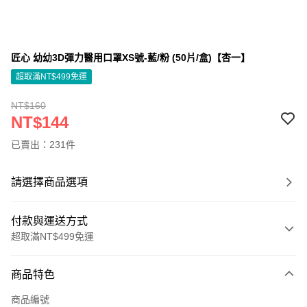
匠心 幼幼3D彈力醫用口罩XS號-藍/粉 (50片/盒)【杏一】
超取滿NT$499免運
NT$160
NT$144
已賣出：231件
請選擇商品選項
付款與運送方式
超取滿NT$499免運
付款方式
商品特色
信用卡一次付款
商品編號