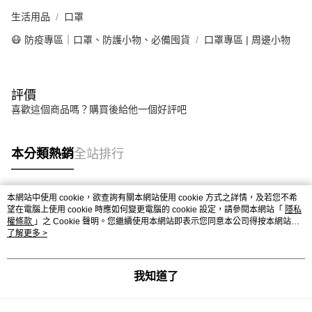
３．未成年的使用者請事先徵得法定代理人或監護人之同意方可使用
「AFTEE先享後付」，若未經同意申辦者引起之損失，本公司不負相關責
生活用品
口罩
任。
😷 防疫專區｜口罩、防護小物、必備囤貨
口罩專區 | 周邊小物
４．使用「AFTEE先享後付」時，將依據個別帳號之用戶狀況，依本公司即
時審查核予不同之上限額度；若仍有額度不足之情形，本公司將視審查結果
請求用戶進行身份認證。
５．嚴禁一人註冊多個帳號或使用他人資訊註冊。若發現惡意使用之情形，
恩沛科技股份有限公司將有權停止該用戶之使用額度並採取法律行動。
評價
喜歡這個商品嗎？購買後給他一個好評吧
本分類熱銷
全站排行
本網站中使用 cookie，欲查詢有關本網站使用 cookie 方式之詳情，及若您不希
熱門標籤
望在電腦上使用 cookie 時應如何變更電腦的 cookie 設定，請參閱本網站「
隱私
權條款
」之 Cookie 聲明。您繼續使用本網站即表示您同意本公司得按本網站使
用條款之 Cookie 聲明使用 cookie。
了解更多 >
我知道了