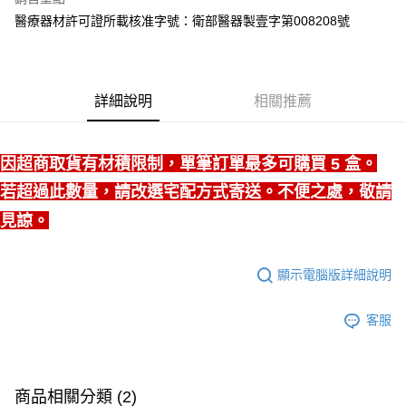
AFTEE先享後付是「在收到商品之後才付款」的支付方式。 讓您購物簡單
3.實際核准額度、可分期數及費用金額請依後續交易確認頁面所載為準。
便利好安心！
醫療器材許可證所載核准字號：衛部醫器製壹字第008208號
4.訂單成立30分鐘內，如未前往確認交易或遇審核未通過，訂單將自動取
１．簡單：不需註冊會員、不需綁卡、不需儲值。
運送方式
消。如遇「轉專審核」未通過狀況，表示未達大哥付你分期系統評分，恕無
２．便利：只要手機號碼，簡訊認證，即可結帳。
法說明評估內容。
３．安心：先確認商品／服務後，再付款。
付款後全家取貨
【繳款方式說明】
1.分期款項不併入電信帳單，「大哥付你分期」於每月結算日後寄送繳費提
每筆NT$65，滿NT$499(含以上)免運費
【「AFTEE先享後付」結帳流程】
詳細說明
相關推薦
醒簡訊。
１．於結帳方式選擇「AFTEE先享後付」後，將跳轉至「AFTEE先享後付」
2.透過簡訊連結打開帳單後，可選擇「超商條碼／台灣大直營門市／銀行轉
付款後萊爾富取貨
結帳頁面，進行簡訊認證並確認金額後，即可完成結帳。
帳／街口支付／iPASS MONEY」等通路繳費。
２．訂單成立數日內，您將收到繳費通知簡訊。
每筆NT$65，滿NT$799(含以上)免運費
因超商取貨有材積限制，單筆訂單最多可購買 5 盒。
３．收到繳費通知簡訊後14天內，點擊此簡訊中的連結，可透過四大超商／
【注意事項】
ATM／網路銀行／等多元方式進行付款，方視為交易完成。
付款後7-11取貨
1.本服務係由「台灣大哥大股份有限公司」（以下簡稱本公司）所提供，讓
若超過此數量，請改選宅配方式寄送。不便之處，敬請
※ 請注意：結帳手續完成當下不需立刻繳費，但若您需要取消訂單，請聯絡
用戶於交易時，得透過本服務購買商品或服務，並由商店將買賣／分期付款
每筆NT$65，滿NT$799(含以上)免運費
購買商品的店家。未經商家同意取消之訂單仍視為有效，需透過AFTEE先享
見諒。
買賣價金債權讓與本公司後，依約使用本公司帳單繳交帳款。
後付繳納相關費用。
2.基於同意付款使用「大哥付你分期」之契約關係目的，商店將以您的個人
大榮宅配
※ 交易是否成功請以「AFTEE先享後付 」之結帳頁面顯示為準，若有關於
資料（包含姓名、電話或地址）提供予台灣大哥大進項蒐集、處理及利用，
是否繳費成功／繳費後需取消欲退款等相關疑問，請聯繫「AFTEE先享後付
每筆NT$80，滿NT$999(含以上)免運費
由本公司與您本人進行分期帳單所需資料之確認、核對及更正。
顯示電腦版詳細說明
客戶支援中心」
https://netprotections.freshdesk.com/support/home
3.完整用戶服務條款，請詳閱以下連結：
https://oppay.tw/userRule
【注意事項】
客服
１．透過由恩沛科技股份有限公司提供之「AFTEE先享後付」服務完成之交
易，需依本服務之必要範圍內提供個人資料，並將交易相關給付款項請求債
權轉讓予恩沛科技股份有限公司。
２．關於個人資料處理事宜，請瀏覽以下網址：
https://aftee.tw/terms/#terms3
商品相關分類 (2)