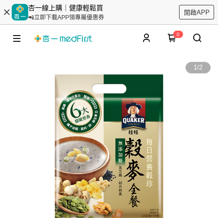
杏一線上購｜健康輕鬆買
開啟APP
📲立即下載APP領專屬優惠券
0
1
/
2