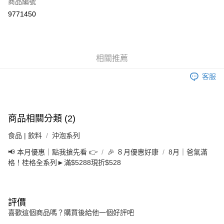
商品編號
華南商業銀行
彰化商業銀行
合作金庫商業銀行
第一商業銀行
9771450
LINE Pay
上海商業儲蓄銀行
台北富邦商業銀行
華南商業銀行
彰化商業銀行
國泰世華商業銀行
兆豐國際商業銀行
Apple Pay
上海商業儲蓄銀行
台北富邦商業銀行
臺灣中小企業銀行
台中商業銀行
國泰世華商業銀行
兆豐國際商業銀行
匯豐（台灣）商業銀行
華泰商業銀行
街口支付
臺灣中小企業銀行
台中商業銀行
相關推薦
聯邦商業銀行
遠東國際商業銀行
匯豐（台灣）商業銀行
華泰商業銀行
悠遊付
元大商業銀行
永豐商業銀行
聯邦商業銀行
遠東國際商業銀行
客服
玉山商業銀行
星展（台灣）商業銀行
元大商業銀行
永豐商業銀行
Google Pay
台新國際商業銀行
中國信託商業銀行
玉山商業銀行
星展（台灣）商業銀行
台灣樂天信用卡公司
台新國際商業銀行
中國信託商業銀行
全盈+PAY
台灣樂天信用卡公司
商品相關分類 (2)
大哥付你分期
食品 | 飲料
沖泡系列
相關說明
【大哥付你分期使用說明】
📢 本月優惠｜點我搶先看 👉
🎉 ８月優惠好康
8月｜爸氣滿
AFTEE先享後付
1.本服務由台灣大哥大提供，台灣大哥大用戶可立即使用無須另外申請。
格！桂格全系列►滿$5288現折$528
2.付款方式選擇「大哥付你分期」，訂單成立後會自動跳轉到大哥付的交易
相關說明
流程，驗證手機門號後，選擇欲分期的期數、繳款截止日，確認付款後即完
【關於「AFTEE先享後付」】
成交易。
ATM付款
AFTEE先享後付是「在收到商品之後才付款」的支付方式。 讓您購物簡單
3.實際核准額度、可分期數及費用金額請依後續交易確認頁面所載為準。
便利好安心！
評價
4.訂單成立30分鐘內，如未前往確認交易或遇審核未通過，訂單將自動取
１．簡單：不需註冊會員、不需綁卡、不需儲值。
運送方式
喜歡這個商品嗎？購買後給他一個好評吧
消。如遇「轉專審核」未通過狀況，表示未達大哥付你分期系統評分，恕無
２．便利：只要手機號碼，簡訊認證，即可結帳。
法說明評估內容。