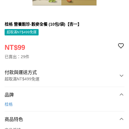
桂格 營養穀珍-穀麥全餐 (10包/袋)【杏一】
超取滿NT$499免運
NT$99
已賣出：29件
付款與運送方式
超取滿NT$499免運
付款方式
品牌
信用卡一次付款
桂格
信用卡分期付款
3 期 0 利率 每期
NT$33
21家銀行
商品特色
6 期 0 利率 每期
NT$16
21家銀行
合作金庫商業銀行
第一商業銀行