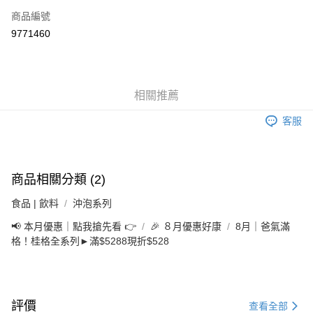
6 期 0 利率 每期
NT$16
21家銀行
合作金庫商業銀行
第一商業銀行
商品編號
華南商業銀行
彰化商業銀行
合作金庫商業銀行
第一商業銀行
9771460
LINE Pay
上海商業儲蓄銀行
台北富邦商業銀行
華南商業銀行
彰化商業銀行
國泰世華商業銀行
兆豐國際商業銀行
Apple Pay
上海商業儲蓄銀行
台北富邦商業銀行
臺灣中小企業銀行
台中商業銀行
國泰世華商業銀行
兆豐國際商業銀行
匯豐（台灣）商業銀行
華泰商業銀行
街口支付
臺灣中小企業銀行
台中商業銀行
相關推薦
聯邦商業銀行
遠東國際商業銀行
匯豐（台灣）商業銀行
華泰商業銀行
悠遊付
元大商業銀行
永豐商業銀行
聯邦商業銀行
遠東國際商業銀行
客服
玉山商業銀行
星展（台灣）商業銀行
元大商業銀行
永豐商業銀行
Google Pay
台新國際商業銀行
中國信託商業銀行
玉山商業銀行
星展（台灣）商業銀行
台灣樂天信用卡公司
台新國際商業銀行
中國信託商業銀行
全盈+PAY
台灣樂天信用卡公司
商品相關分類 (2)
大哥付你分期
食品 | 飲料
沖泡系列
相關說明
【大哥付你分期使用說明】
📢 本月優惠｜點我搶先看 👉
🎉 ８月優惠好康
8月｜爸氣滿
AFTEE先享後付
1.本服務由台灣大哥大提供，台灣大哥大用戶可立即使用無須另外申請。
格！桂格全系列►滿$5288現折$528
2.付款方式選擇「大哥付你分期」，訂單成立後會自動跳轉到大哥付的交易
相關說明
流程，驗證手機門號後，選擇欲分期的期數、繳款截止日，確認付款後即完
【關於「AFTEE先享後付」】
成交易。
ATM付款
AFTEE先享後付是「在收到商品之後才付款」的支付方式。 讓您購物簡單
3.實際核准額度、可分期數及費用金額請依後續交易確認頁面所載為準。
便利好安心！
4.訂單成立30分鐘內，如未前往確認交易或遇審核未通過，訂單將自動取
１．簡單：不需註冊會員、不需綁卡、不需儲值。
評價
查看全部
運送方式
消。如遇「轉專審核」未通過狀況，表示未達大哥付你分期系統評分，恕無