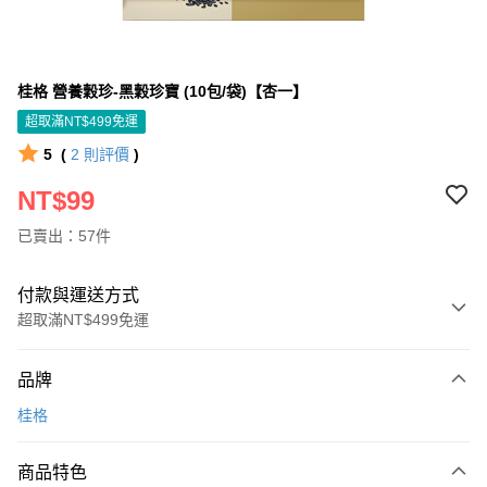
桂格 營養穀珍-黑穀珍寶 (10包/袋)【杏一】
超取滿NT$499免運
5
(
2
則評價
)
NT$99
已賣出：57件
付款與運送方式
超取滿NT$499免運
付款方式
品牌
信用卡一次付款
桂格
信用卡分期付款
3 期 0 利率 每期
NT$33
21家銀行
商品特色