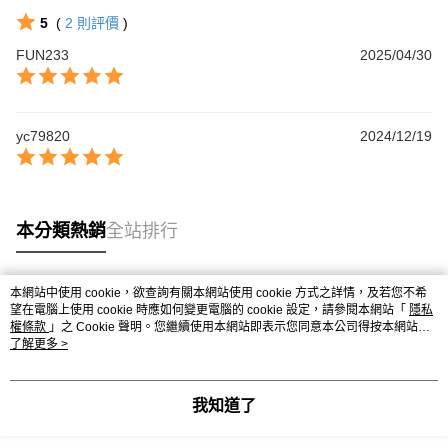
２．便利：只要手機號碼，簡訊認證，即可結帳。
法說明評估內容。
３．安心：先確認商品／服務後，再付款。
5
(
2
則評價
)
付款後全家取貨
【繳款方式說明】
1.分期款項不併入電信帳單，「大哥付你分期」於每月結算日後寄送繳費提
FUN233
2025/04/30
每筆NT$65，滿NT$499(含以上)免運費
【「AFTEE先享後付」結帳流程】
醒簡訊。
１．於結帳方式選擇「AFTEE先享後付」後，將跳轉至「AFTEE先享後付」
2.透過簡訊連結打開帳單後，可選擇「超商條碼／台灣大直營門市／銀行轉
付款後萊爾富取貨
結帳頁面，進行簡訊認證並確認金額後，即可完成結帳。
帳／街口支付／iPASS MONEY」等通路繳費。
２．訂單成立數日內，您將收到繳費通知簡訊。
每筆NT$65，滿NT$799(含以上)免運費
３．收到繳費通知簡訊後14天內，點擊此簡訊中的連結，可透過四大超商／
yc79820
2024/12/19
【注意事項】
ATM／網路銀行／等多元方式進行付款，方視為交易完成。
付款後7-11取貨
1.本服務係由「台灣大哥大股份有限公司」（以下簡稱本公司）所提供，讓
※ 請注意：結帳手續完成當下不需立刻繳費，但若您需要取消訂單，請聯絡
用戶於交易時，得透過本服務購買商品或服務，並由商店將買賣／分期付款
每筆NT$65，滿NT$799(含以上)免運費
購買商品的店家。未經商家同意取消之訂單仍視為有效，需透過AFTEE先享
買賣價金債權讓與本公司後，依約使用本公司帳單繳交帳款。
後付繳納相關費用。
2.基於同意付款使用「大哥付你分期」之契約關係目的，商店將以您的個人
大榮宅配
※ 交易是否成功請以「AFTEE先享後付 」之結帳頁面顯示為準，若有關於
本分類熱銷
全站排行
資料（包含姓名、電話或地址）提供予台灣大哥大進項蒐集、處理及利用，
是否繳費成功／繳費後需取消欲退款等相關疑問，請聯繫「AFTEE先享後付
每筆NT$80，滿NT$999(含以上)免運費
由本公司與您本人進行分期帳單所需資料之確認、核對及更正。
客戶支援中心」
https://netprotections.freshdesk.com/support/home
3.完整用戶服務條款，請詳閱以下連結：
https://oppay.tw/userRule
【注意事項】
本網站中使用 cookie，欲查詢有關本網站使用 cookie 方式之詳情，及若您不希
熱門標籤
望在電腦上使用 cookie 時應如何變更電腦的 cookie 設定，請參閱本網站「
１．透過由恩沛科技股份有限公司提供之「AFTEE先享後付」服務完成之交
隱私
權條款
」之 Cookie 聲明。您繼續使用本網站即表示您同意本公司得按本網站使
易，需依本服務之必要範圍內提供個人資料，並將交易相關給付款項請求債
用條款之 Cookie 聲明使用 cookie。
了解更多 >
權轉讓予恩沛科技股份有限公司。
２．關於個人資料處理事宜，請瀏覽以下網址：
https://aftee.tw/terms/#terms3
３．未成年的使用者請事先徵得法定代理人或監護人之同意方可使用
我知道了
「AFTEE先享後付」，若未經同意申辦者引起之損失，本公司不負相關責
任。