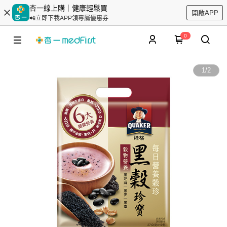
杏一線上購｜健康輕鬆買
開啟APP
📲立即下載APP領專屬優惠券
0
1
/
2