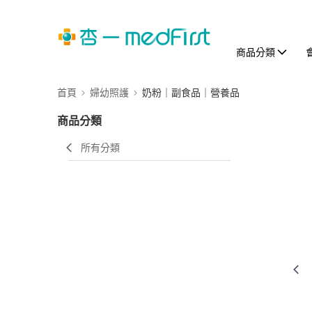
商品分類
首頁
婦幼照護
奶粉｜副食品｜營養品
商品分類
所有分類