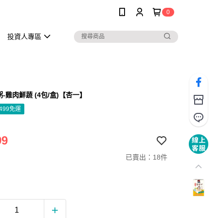
0
投資人專區
-雞肉鮮蔬 (4包/盒)【杏一】
499免運
99
已賣出：18件