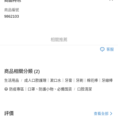
商品特色
6 期 0 利率 每期
NT$5
21家銀行
合作金庫商業銀行
第一商業銀行
商品編號
華南商業銀行
彰化商業銀行
合作金庫商業銀行
第一商業銀行
9862103
LINE Pay
上海商業儲蓄銀行
台北富邦商業銀行
華南商業銀行
彰化商業銀行
國泰世華商業銀行
兆豐國際商業銀行
Apple Pay
上海商業儲蓄銀行
台北富邦商業銀行
臺灣中小企業銀行
台中商業銀行
國泰世華商業銀行
兆豐國際商業銀行
匯豐（台灣）商業銀行
華泰商業銀行
街口支付
臺灣中小企業銀行
台中商業銀行
相關推薦
聯邦商業銀行
遠東國際商業銀行
匯豐（台灣）商業銀行
華泰商業銀行
悠遊付
元大商業銀行
永豐商業銀行
聯邦商業銀行
遠東國際商業銀行
客服
玉山商業銀行
星展（台灣）商業銀行
元大商業銀行
永豐商業銀行
Google Pay
台新國際商業銀行
中國信託商業銀行
玉山商業銀行
星展（台灣）商業銀行
台灣樂天信用卡公司
台新國際商業銀行
中國信託商業銀行
全盈+PAY
台灣樂天信用卡公司
商品相關分類 (2)
大哥付你分期
生活用品
成人口腔護理｜漱口水｜牙膏｜牙刷｜棉花棒｜牙線棒
相關說明
【大哥付你分期使用說明】
😷 防疫專區｜口罩、防護小物、必備囤貨
口腔清潔
AFTEE先享後付
1.本服務由台灣大哥大提供，台灣大哥大用戶可立即使用無須另外申請。
2.付款方式選擇「大哥付你分期」，訂單成立後會自動跳轉到大哥付的交易
相關說明
流程，驗證手機門號後，選擇欲分期的期數、繳款截止日，確認付款後即完
【關於「AFTEE先享後付」】
成交易。
ATM付款
AFTEE先享後付是「在收到商品之後才付款」的支付方式。 讓您購物簡單
3.實際核准額度、可分期數及費用金額請依後續交易確認頁面所載為準。
評價
便利好安心！
查看全部
4.訂單成立30分鐘內，如未前往確認交易或遇審核未通過，訂單將自動取