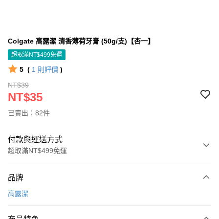
Colgate 高露潔 清香薄荷牙膏 (50g/支)【杏一】
超取滿NT$499免運
5
(
1
則評價
)
NT$39
NT$35
已賣出：82件
付款與運送方式
超取滿NT$499免運
付款方式
品牌
信用卡一次付款
高露潔
信用卡分期付款
3 期 0 利率 每期
NT$11
21家銀行