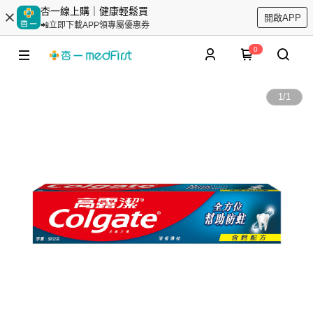
杏一線上購｜健康輕鬆買
開啟APP
📲立即下載APP領專屬優惠券
0
1
/
1