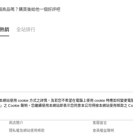
個商品嗎？購買後給他一個好評吧
熱銷
全站排行
本網站使用 cookie 方式之詳情，及若您不希望在電腦上使用 cookie 時應如何變更電腦的
」之 Cookie 聲明。您繼續使用本網站即表示您同意本公司得按本網站使用條款之 Coo
關於我們
客服資訊
品牌故事
購物說明
商店簡介
客服留言
隱私權及網站使用條款
會員權益聲明