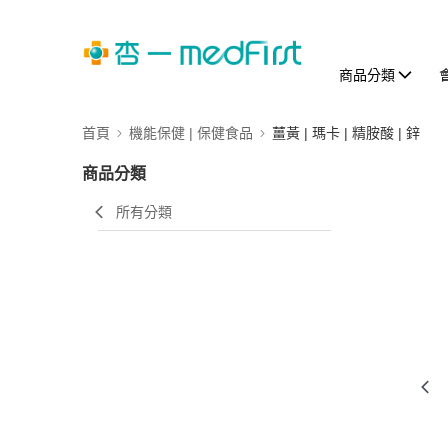
商品分類
首頁
機能保健 | 保健食品
薑黃 | 瑪卡 | 精胺酸 | 鋅
商品分類
所有分類