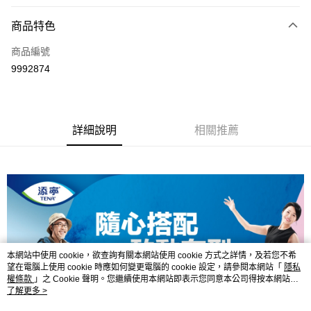
信用卡分期付款
3 期 0 利率 每期
NT$283
21家銀行
商品特色
6 期 0 利率 每期
NT$141
21家銀行
合作金庫商業銀行
第一商業銀行
商品編號
華南商業銀行
彰化商業銀行
合作金庫商業銀行
第一商業銀行
9992874
LINE Pay
上海商業儲蓄銀行
台北富邦商業銀行
華南商業銀行
彰化商業銀行
國泰世華商業銀行
兆豐國際商業銀行
Apple Pay
上海商業儲蓄銀行
台北富邦商業銀行
臺灣中小企業銀行
台中商業銀行
國泰世華商業銀行
兆豐國際商業銀行
匯豐（台灣）商業銀行
華泰商業銀行
街口支付
臺灣中小企業銀行
台中商業銀行
詳細說明
相關推薦
聯邦商業銀行
遠東國際商業銀行
匯豐（台灣）商業銀行
華泰商業銀行
悠遊付
元大商業銀行
永豐商業銀行
聯邦商業銀行
遠東國際商業銀行
玉山商業銀行
星展（台灣）商業銀行
元大商業銀行
永豐商業銀行
Google Pay
台新國際商業銀行
中國信託商業銀行
玉山商業銀行
星展（台灣）商業銀行
台灣樂天信用卡公司
台新國際商業銀行
中國信託商業銀行
全盈+PAY
台灣樂天信用卡公司
大哥付你分期
相關說明
本網站中使用 cookie，欲查詢有關本網站使用 cookie 方式之詳情，及若您不希
【大哥付你分期使用說明】
AFTEE先享後付
望在電腦上使用 cookie 時應如何變更電腦的 cookie 設定，請參閱本網站「
隱私
1.本服務由台灣大哥大提供，台灣大哥大用戶可立即使用無須另外申請。
權條款
」之 Cookie 聲明。您繼續使用本網站即表示您同意本公司得按本網站使
2.付款方式選擇「大哥付你分期」，訂單成立後會自動跳轉到大哥付的交易
相關說明
用條款之 Cookie 聲明使用 cookie。
了解更多 >
流程，驗證手機門號後，選擇欲分期的期數、繳款截止日，確認付款後即完
【關於「AFTEE先享後付」】
成交易。
ATM付款