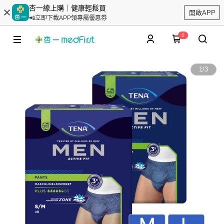
杏一線上購｜健康輕鬆買
開啟APP
📲立即下載APP領專屬優惠券
0
1
/
3